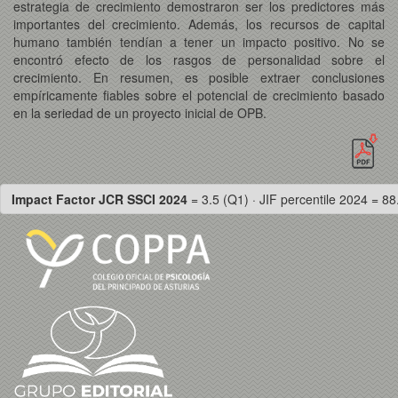
estrategia de crecimiento demostraron ser los predictores más
importantes del crecimiento. Además, los recursos de capital
humano también tendían a tener un impacto positivo. No se
encontró efecto de los rasgos de personalidad sobre el
crecimiento. En resumen, es posible extraer conclusiones
empíricamente fiables sobre el potencial de crecimiento basado
en la seriedad de un proyecto inicial de OPB.
Impact Factor JCR SSCI 2024
= 3.5 (Q1) · JIF percentile 2024 = 88