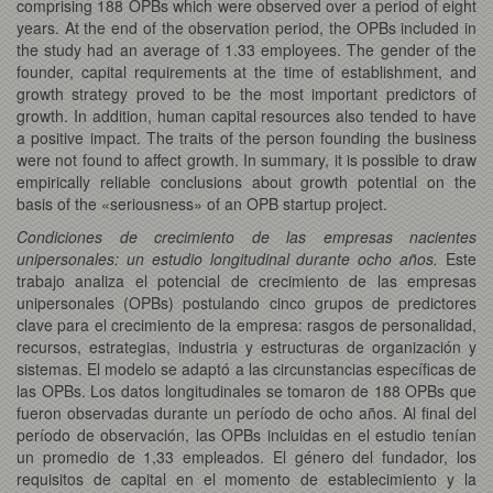
comprising 188 OPBs which were observed over a period of eight
years. At the end of the observation period, the OPBs included in
the study had an average of 1.33 employees. The gender of the
founder, capital requirements at the time of establishment, and
growth strategy proved to be the most important predictors of
growth. In addition, human capital resources also tended to have
a positive impact. The traits of the person founding the business
were not found to affect growth. In summary, it is possible to draw
empirically reliable conclusions about growth potential on the
basis of the «seriousness» of an OPB startup project.
Condiciones de crecimiento de las empresas nacientes
unipersonales: un estudio longitudinal durante ocho años.
Este
trabajo analiza el potencial de crecimiento de las empresas
unipersonales (OPBs) postulando cinco grupos de predictores
clave para el crecimiento de la empresa: rasgos de personalidad,
recursos, estrategias, industria y estructuras de organización y
sistemas. El modelo se adaptó a las circunstancias específicas de
las OPBs. Los datos longitudinales se tomaron de 188 OPBs que
fueron observadas durante un período de ocho años. Al final del
período de observación, las OPBs incluidas en el estudio tenían
un promedio de 1,33 empleados. El género del fundador, los
requisitos de capital en el momento de establecimiento y la