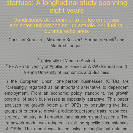
startups: A longitudinal study spanning
eight years
Condiciones de crecimiento de las empresas
nacientes unipersonales: un estudio longitudinal
durante ocho años
1
2
3
Christian Korunka
, Alexander Kessler
, Hermann Frank
and
3
Manfred Lueger
1
University of Vienna (Austria)
2
FHWien University of Applied Sciences of WKW (Vienna) and 3
Vienna University of Economics and Business
In the European Union, one-person businesses (OPBs) are
increasingly regarded as an important alternative to dependent
employment. From an economic policy standpoint, the growth
potential of such businesses is especially attractive. This paper
analyzes the growth potential of OPBs by postulating five key
groups of enterprise growth predictors: personal traits, resources,
strategy, industry, and organizational structures and systems. The
framework model was adapted to suit the specific circumstances
of OPBs. The model was tested using a longitudinal data set