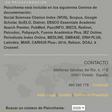
Psicothema está incluida en los siguientes Centros de
documentación:
Social Sciences Citation Index (WOS), Scopus, Google
Scholar, SciELO, Dialnet, EBSCO Essentials Academic
Search Premier, PubMed, PsycINFO, IBECS, Redinet,
Psicodoc, Pubpsych, Fuente Académica Plus, IBZ Online,
Periodicals Index Online, MEDLINE, EMBASE, ERIH PLUS,
Latindex, MIAR, CARHUS Plus+ 2018, Rebiun, DOAJ, &
Crossref.
CONTACTO
Ildelfonso Sánchez del Río, 4, 1º B
33001 Oviedo · España
985 285 778
Contactar
Aviso Legal
|
Cookies
|
Política de Privacidad
Buscar un número de Psicothema: