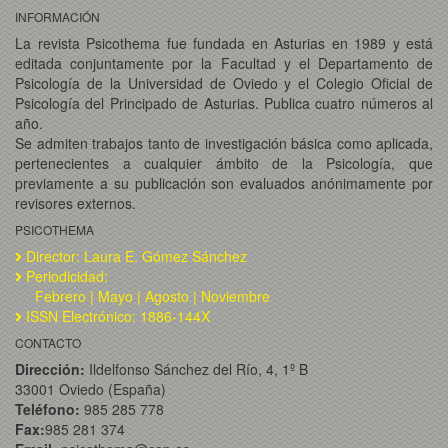
INFORMACIÓN
La revista Psicothema fue fundada en Asturias en 1989 y está
editada conjuntamente por la Facultad y el Departamento de
Psicología de la Universidad de Oviedo y el Colegio Oficial de
Psicología del Principado de Asturias. Publica cuatro números al
año.
Se admiten trabajos tanto de investigación básica como aplicada,
pertenecientes a cualquier ámbito de la Psicología, que
previamente a su publicación son evaluados anónimamente por
revisores externos.
PSICOTHEMA
Director: Laura E. Gómez Sánchez
Periodicidad:
Febrero | Mayo | Agosto | Noviembre
ISSN Electrónico: 1886-144X
CONTACTO
Dirección:
Ildelfonso Sánchez del Río, 4, 1º B
33001 Oviedo (España)
Teléfono:
985 285 778
Fax:
985 281 374