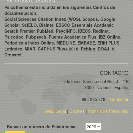
Psicothema está incluida en los siguientes Centros de
documentación:
Social Sciences Citation Index (WOS), Scopus, Google
Scholar, SciELO, Dialnet, EBSCO Essentials Academic
Search Premier, PubMed, PsycINFO, IBECS, Redinet,
Psicodoc, Pubpsych, Fuente Académica Plus, IBZ Online,
Periodicals Index Online, MEDLINE, EMBASE, ERIH PLUS,
Latindex, MIAR, CARHUS Plus+ 2018, Rebiun, DOAJ, &
Crossref.
CONTACTO
Ildelfonso Sánchez del Río, 4, 1º B
33001 Oviedo · España
985 285 778
Contactar
Aviso Legal
|
Cookies
|
Política de Privacidad
Buscar un número de Psicothema: