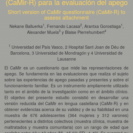
(CaMir-R) para la evaluación del apego
Short version of CaMir questionnaire (CaMir-R) to
assess attachment
1
2
1
Nekane Balluerka
, Fernando Lacasa
, Arantxa Gorostiaga
,
3
4
Alexander Muela
y Blaise Pierrehumbert
1
Universidad del País Vasco, 2 Hospital Sant Joan de Déu de
Barcelona, 3 Universidad de Mondragón y 4 Universidad de
Lausanne
El CaMir es un cuestionario que mide las representaciones de
apego. Se fundamenta en las evaluaciones que realiza el sujeto
sobre las experiencias de apego pasadas y presentes y sobre el
funcionamiento familiar. Es un instrumento ampliamente utilizado
tanto en el ámbito de la investigación como en el ámbito clínico.
El objetivo del presente estudio consistió en desarrollar una
versión reducida del CaMir en lengua castellana (CaMir-R) y en
obtener evidencias acerca de su validez y de su fiabilidad en una
muestra de 676 adolescentes (364 mujeres y 312 varones)
pertenecientes a distintos colectivos (muestra clínica, muestra de
maltratados y muestra comunitaria) con un rango de edad que
oscilaba entre 13 y 19 años (M= 15,62; SD= 1,49). Se examinó su