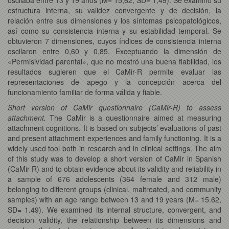
estructura interna, su validez convergente y de decisión, la
relación entre sus dimensiones y los síntomas psicopatológicos,
así como su consistencia interna y su estabilidad temporal. Se
obtuvieron 7 dimensiones, cuyos índices de consistencia interna
oscilaron entre 0,60 y 0,85. Exceptuando la dimensión de
«Permisividad parental», que no mostró una buena fiabilidad, los
resultados sugieren que el CaMir-R permite evaluar las
representaciones de apego y la concepción acerca del
funcionamiento familiar de forma válida y fiable.
Short version of CaMir questionnaire (CaMir-R) to assess
attachment.
The CaMir is a questionnaire aimed at measuring
attachment cognitions. It is based on subjects’ evaluations of past
and present attachment experiences and family functioning. It is a
widely used tool both in research and in clinical settings. The aim
of this study was to develop a short version of CaMir in Spanish
(CaMir-R) and to obtain evidence about its validity and reliability in
a sample of 676 adolescents (364 female and 312 male)
belonging to different groups (clinical, maltreated, and community
samples) with an age range between 13 and 19 years (M= 15.62,
SD= 1.49). We examined its internal structure, convergent, and
decision validity, the relationship between its dimensions and