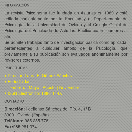
INFORMACIÓN
La revista Psicothema fue fundada en Asturias en 1989 y está
editada conjuntamente por la Facultad y el Departamento de
Psicología de la Universidad de Oviedo y el Colegio Oficial de
Psicología del Principado de Asturias. Publica cuatro números al
año.
Se admiten trabajos tanto de investigación básica como aplicada,
pertenecientes a cualquier ámbito de la Psicología, que
previamente a su publicación son evaluados anónimamente por
revisores externos.
PSICOTHEMA
Director: Laura E. Gómez Sánchez
Periodicidad:
Febrero | Mayo | Agosto | Noviembre
ISSN Electrónico: 1886-144X
CONTACTO
Dirección:
Ildelfonso Sánchez del Río, 4, 1º B
33001 Oviedo (España)
Teléfono:
985 285 778
Fax:
985 281 374