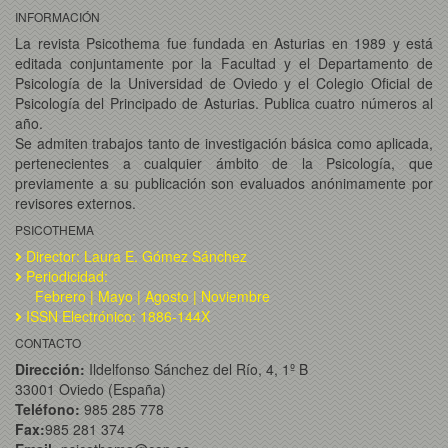
INFORMACIÓN
La revista Psicothema fue fundada en Asturias en 1989 y está
editada conjuntamente por la Facultad y el Departamento de
Psicología de la Universidad de Oviedo y el Colegio Oficial de
Psicología del Principado de Asturias. Publica cuatro números al
año.
Se admiten trabajos tanto de investigación básica como aplicada,
pertenecientes a cualquier ámbito de la Psicología, que
previamente a su publicación son evaluados anónimamente por
revisores externos.
PSICOTHEMA
Director: Laura E. Gómez Sánchez
Periodicidad:
Febrero | Mayo | Agosto | Noviembre
ISSN Electrónico: 1886-144X
CONTACTO
Dirección:
Ildelfonso Sánchez del Río, 4, 1º B
33001 Oviedo (España)
Teléfono:
985 285 778
Fax:
985 281 374