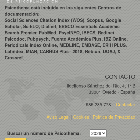
Psicothema está incluida en los siguientes Centros de
documentación:
Social Sciences Citation Index (WOS), Scopus, Google
Scholar, SciELO, Dialnet, EBSCO Essentials Academic
Search Premier, PubMed, PsycINFO, IBECS, Redinet,
Psicodoc, Pubpsych, Fuente Académica Plus, IBZ Online,
Periodicals Index Online, MEDLINE, EMBASE, ERIH PLUS,
Latindex, MIAR, CARHUS Plus+ 2018, Rebiun, DOAJ, &
Crossref.
CONTACTO
Ildelfonso Sánchez del Río, 4, 1º B
33001 Oviedo · España
985 285 778
Contactar
Aviso Legal
|
Cookies
|
Política de Privacidad
Buscar un número de Psicothema: