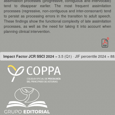
assimilation processes (progressive, contiguous and intervocalic)
tend to disappear earlier. The most frequent assimilation
processes (regressive, non-contiguous and inter-consonant) tend
to persist as processing errors in the transition to adult speech.
These findings show the functional complexity of late assimilation
processes, as well as the need for taking it into account when
planning clinical intervention.
Impact Factor JCR SSCI 2024
= 3.5 (Q1) · JIF percentile 2024 = 88