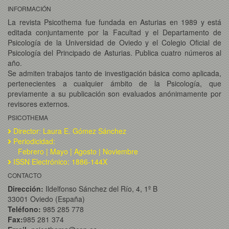
INFORMACIÓN
La revista Psicothema fue fundada en Asturias en 1989 y está
editada conjuntamente por la Facultad y el Departamento de
Psicología de la Universidad de Oviedo y el Colegio Oficial de
Psicología del Principado de Asturias. Publica cuatro números al
año.
Se admiten trabajos tanto de investigación básica como aplicada,
pertenecientes a cualquier ámbito de la Psicología, que
previamente a su publicación son evaluados anónimamente por
revisores externos.
PSICOTHEMA
Director: Laura E. Gómez Sánchez
Periodicidad:
Febrero | Mayo | Agosto | Noviembre
ISSN Electrónico: 1886-144X
CONTACTO
Dirección:
Ildelfonso Sánchez del Río, 4, 1º B
33001 Oviedo (España)
Teléfono:
985 285 778
Fax:
985 281 374