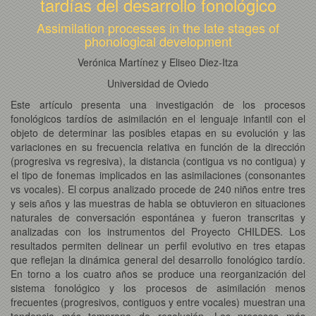
tardías del desarrollo fonológico
Assimilation processes in the late stages of
phonological development
Verónica Martínez y Eliseo Diez-Itza
Universidad de Oviedo
Este artículo presenta una investigación de los procesos
fonológicos tardíos de asimilación en el lenguaje infantil con el
objeto de determinar las posibles etapas en su evolución y las
variaciones en su frecuencia relativa en función de la dirección
(progresiva vs regresiva), la distancia (contigua vs no contigua) y
el tipo de fonemas implicados en las asimilaciones (consonantes
vs vocales). El corpus analizado procede de 240 niños entre tres
y seis años y las muestras de habla se obtuvieron en situaciones
naturales de conversación espontánea y fueron transcritas y
analizadas con los instrumentos del Proyecto CHILDES. Los
resultados permiten delinear un perfil evolutivo en tres etapas
que reflejan la dinámica general del desarrollo fonológico tardío.
En torno a los cuatro años se produce una reorganización del
sistema fonológico y los procesos de asimilación menos
frecuentes (progresivos, contiguos y entre vocales) muestran una
tendencia más temprana de resolución. Los procesos más