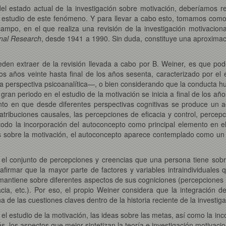
el estado actual de la investigación sobre motivación, deberíamos re
estudio de este fenómeno. Y para llevar a cabo esto, tomamos como 
ampo, en el que realiza una revisión de la investigación motivacion
onal Research
, desde 1941 a 1990. Sin duda, constituye una aproximació
en extraer de la revisión llevada a cabo por B. Weiner, es que pode
los años veinte hasta final de los años sesenta, caracterizado por e
a perspectiva psicoanalítica—, o bien considerando que la conducta h
n periodo en el estudio de la motivación se inicia a final de los año
nto en que desde diferentes perspectivas cognitivas se produce un a
s atribuciones causales, las percepciones de eficacia y control, perc
odo la incorporación del autoconcepto como principal elemento en el
es sobre la motivación, el autoconcepto aparece contemplado como u
 el conjunto de percepciones y creencias que una persona tiene sobr
afirmar que la mayor parte de factores y variables intraindividuales
o mantiene sobre diferentes aspectos de sus cogniciones (percepciones
ia, etc.). Por eso, el propio Weiner considera que la integración d
a de las cuestiones claves dentro de la historia reciente de la investi
en el estudio de la motivación, las ideas sobre las metas, así como la 
s, los aspectos que mejor sintetizan la teoría e investigación motivaci