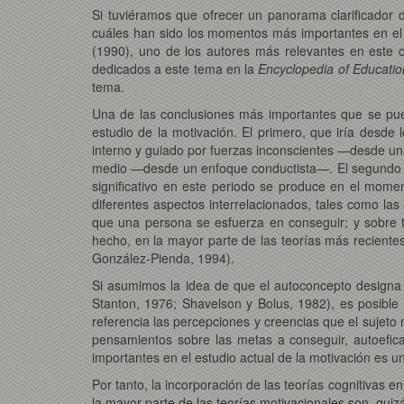
Si tuviéramos que ofrecer un panorama clarificador d
cuáles han sido los momentos más importantes en el 
(1990), uno de los autores más relevantes en este c
dedicados a este tema en la
Encyclopedia of Educati
tema.
Una de las conclusiones más importantes que se pued
estudio de la motivación. El primero, que iría desde 
interno y guiado por fuerzas inconscientes —desde un
medio —desde un enfoque conductista—. El segundo gra
significativo en este periodo se produce en el mome
diferentes aspectos interrelacionados, tales como la
que una persona se esfuerza en conseguir; y sobre t
hecho, en la mayor parte de las teorías más recient
González-Pienda, 1994).
Si asumimos la idea de que el autoconcepto designa
Stanton, 1976; Shavelson y Bolus, 1982), es posible 
referencia las percepciones y creencias que el sujet
pensamientos sobre las metas a conseguir, autoeficac
importantes en el estudio actual de la motivación es un
Por tanto, la incorporación de las teorías cognitivas 
la mayor parte de las teorías motivacionales son, quizá