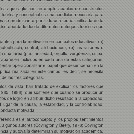
ricas que aglutinan un amplio abanico de constructos
 teórica y conceptual es una condición necesaria para
ces se produzcan a partir de una teoría unificada de la
eciso abordarlo desde diferentes enfoques teóricos que
vantes para la motivación en contextos educativos: (a)
toeficacia, control, atribuciones); (b) las razones o
cia una tarea (p.e., ansiedad, orgullo, vergüenza, culpa,
que aparecen incluidos en cada una de estas categorías;
ntentar operacionalizar el papel que desempeñan en la
írica realizada en este campo, es decir, se necesita
de las tres categorías.
tos de vista, han tratado de explicar los factores que
, 1985, 1986), que sostiene que cuando se produce un
os de logro en atribuir dicho resultado a la capacidad,
lugar de la causa, la estabilidad, y la controlabilidad.
 conducta motivada.
erencia es el autoconcepto y los propios sentimientos
 algunos autores (Covington y Beery, 1976; Covington
encia y autovalía determinan su motivación académica.