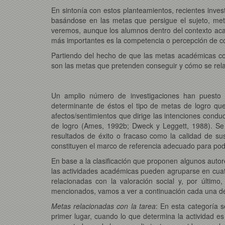
En sintonía con estos planteamientos, recientes inves
basándose en las metas que persigue el sujeto, met
veremos, aunque los alumnos dentro del contexto acad
más importantes es la competencia o percepción de c
Partiendo del hecho de que las metas académicas co
son las metas que pretenden conseguir y cómo se relac
Un amplio número de investigaciones han puesto de
determinante de éstos el tipo de metas de logro qu
afectos/sentimientos que dirige las intenciones cond
de logro (Ames, 1992b; Dweck y Leggett, 1988). Se 
resultados de éxito o fracaso como la calidad de s
constituyen el marco de referencia adecuado para pode
En base a la clasificación que proponen algunos auto
las actividades académicas pueden agruparse en cuatro
relacionadas con la valoración social y, por últim
mencionados, vamos a ver a continuación cada una de 
Metas relacionadas con la tarea
: En esta categoría 
primer lugar, cuando lo que determina la actividad es