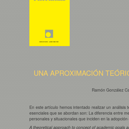
UNA APROXIMACIÓN TEÓRI
Ramón González C
En este artículo hemos intentado realizar un análisis
esenciales que se abordan son: La diferencia entre met
personales y situacionales que inciden en la adopción 
A theoretical approach to concept of academic goals an