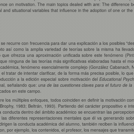
uence on motivation. The main topics dealed with are: The difference
 and situational variables that influence in the adoption of one or the 
se recurre con frecuencia para dar una explicación a los posibles "de
to así como la amplia variedad de teorías sobre la misma ha llevado
do que ofrezca una aproximación unificada sobre este fenómeno (Pin
ue ninguna de las teorías más significativas elaboradas hasta el mo
ón académica, fenómeno esencialmente complejo (González Cabanach, N
 el tratar de intentar clarificar, de la forma más precisa posible, lo 
ucción a la edición especial sobre motivación del
Educational Psych
onal, señalando que:
una de las cuestiones claves para el futuro de la
cados en este campo.
re los múltiples enfoques, todos coinciden en definir la motivación co
 Brophy, 1983; Beltrán, 1993). Partiendo del carácter propositivo e i
cha conducta dentro del ámbito académico se encuentran las percepcion
s, y las diferentes representaciones mentales que él va generando so
irigen la conducta académica del alumno, también reciben la influenci
 por ejemplo, los contenidos, el profesor, los mensajes que transmite, 