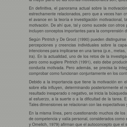
En definitiva, el panorama actual sobre la motivaci
estrechamente relacionados, pero que a veces han cre
el avance en la teoría e investigación motivacional, t
motivación. De ahí que, tal y como sucede con otros p
incluyen conceptos importantes para la comprensión d
Según Pintrich y De Groot (1990) pueden distinguirse 
percepciones y creencias individuales sobre la capac
intenciones para implicarse en una tarea (p.e., metas, i
ira). En la actualidad, uno de los retos de la investi
pero como sugiere Pintrich (1991), esto debe produci
conducta motivada. Pero además, se precisa la integ
comprobar como funcionan conjuntamente en los contex
Debido a la importancia que tiene la motivación en el
sobre ella influyen, determinando posteriormente el
resultado inesperado o negativo, se inicia la búsqueda
al esfuerzo, a la suerte o a la dificultad de la tarea.
Tales dimensiones se relacionan con las expectativas y
En la misma línea, pero cuestionando muchos de los p
de competencia y valía personal, considerados como 
y Omelich, 1979) afirman que el autoconcepto que el 