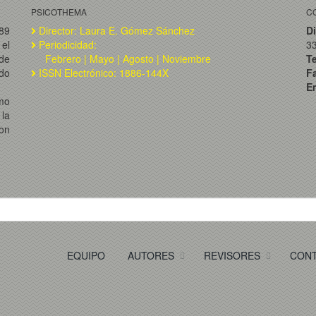
PSICOTHEMA
C
989
Director: Laura E. Gómez Sánchez
Di
el
Periodicidad:
3
de
Febrero | Mayo | Agosto | Noviembre
T
ado
ISSN Electrónico: 1886-144X
F
Em
omo
la
on
EQUIPO
AUTORES
REVISORES
CON