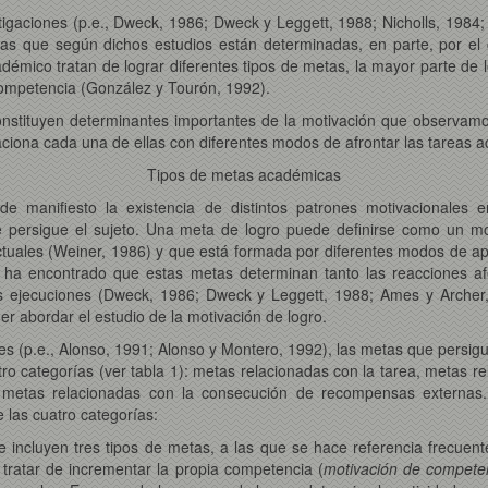
tigaciones (p.e., Dweck, 1986; Dweck y Leggett, 1988; Nicholls, 1984;
as que según dichos estudios están determinadas, en parte, por el
émico tratan de lograr diferentes tipos de metas, la mayor parte de 
ompetencia (González y Tourón, 1992).
nstituyen determinantes importantes de la motivación que observamo
iona cada una de ellas con diferentes modos de afrontar las tareas a
Tipos de metas académicas
 manifiesto la existencia de distintos patrones motivacionales e
e persigue el sujeto. Una meta de logro puede definirse como un mod
uctuales (Weiner, 1986) y que está formada por diferentes modos de a
ha encontrado que estas metas determinan tanto las reacciones afect
us ejecuciones (Dweck, 1986; Dweck y Leggett, 1988; Ames y Archer
r abordar el estudio de la motivación de logro.
res (p.e., Alonso, 1991; Alonso y Montero, 1992), las metas que persi
 categorías (ver tabla 1): metas relacionadas con la tarea, metas rel
o, metas relacionadas con la consecución de recompensas externas. 
las cuatro categorías:
se incluyen tres tipos de metas, a las que se hace referencia frecue
 tratar de incrementar la propia competencia (
motivación de compete