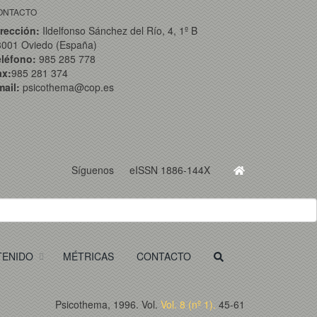
ONTACTO
rección:
Ildelfonso Sánchez del Río, 4, 1º B
3001 Oviedo (España)
eléfono:
985 285 778
ax:
985 281 374
ail:
psicothema@cop.es
Síguenos
eISSN 1886-144X
TENIDO
MÉTRICAS
CONTACTO
Psicothema, 1996. Vol.
Vol. 8 (nº 1).
45-61