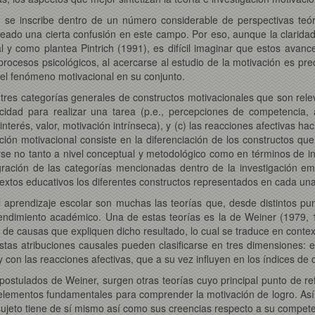
ón se inscribe dentro de un número considerable de perspectivas teó
ado una cierta confusión en este campo. Por eso, aunque la claridad
al y como plantea Pintrich (1991), es difícil imaginar que estos avan
rocesos psicológicos, al acercarse al estudio de la motivación es pr
el fenómeno motivacional en su conjunto.
tres categorías generales de constructos motivacionales que son rele
idad para realizar una tarea (p.e., percepciones de competencia, au
nterés, valor, motivación intrínseca), y (c) las reacciones afectivas ha
gación motivacional consiste en la diferenciación de los constructos 
rse no tanto a nivel conceptual y metodológico como en términos de i
ración de las categorías mencionadas dentro de la investigación emp
tos educativos los diferentes constructos representados en cada una 
 aprendizaje escolar son muchas las teorías que, desde distintos pun
 rendimiento académico. Una de estas teorías es la de Weiner (1979
 de causas que expliquen dicho resultado, lo cual se traduce en context
 Estas atribuciones causales pueden clasificarse en tres dimensiones: el 
 con las reacciones afectivas, que a su vez influyen en los índices de
ostulados de Weiner, surgen otras teorías cuyo principal punto de ref
elementos fundamentales para comprender la motivación de logro. Así,
sujeto tiene de sí mismo así como sus creencias respecto a su compet