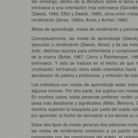
Sin embargo, dentro de la literatura sobre el tema
intrínseca a una orientación más extrínseca (Gonzále
(Dweck, 1986; Elliot y Dweck, 1988), otros entre meta
rendimiento (Ames, 1992a; Ames y Archer, 1988).
Metas de aprendizaje, metas de rendimiento y patrone
Conceptualmente, las metas de aprendizaje (Dweck),
ejecución o rendimiento (Dweck, Ames) y de las meta
éxito, distintas razones para enfrentarse y comprome
de la misma (Butler, 1987; Corno y Rohrkemper, 1985)
extrínseco. Y esto se traduce en el hecho de que m
(motivación intrínseca); otros están orientados haci
aprobación de padres y profesores, y evitación de todo
Los individuos con metas de aprendizaje están inte
algunos errores. Por otra parte, los sujetos con meta
En muchos casos, estas personas prefieren recibir una
tarea más desafiante y significativa (Miller, Behren
dominio suponen la búsqueda por parte del sujeto del 
por aprender, el hecho de demostrar a los demás su com
Estos dos tipos de metas generan dos patrones motivac
las metas de rendimiento conducen a un patrón de
coherentes con las cogniciones del sujeto, el prime