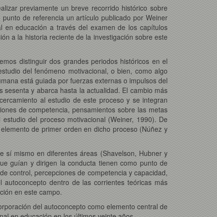
alizar previamente un breve recorrido histórico sobre
punto de referencia un artículo publicado por Weiner
al en educación a través del examen de los capítulos
n a la historia reciente de la investigación sobre este
mos distinguir dos grandes periodos históricos en el
l estudio del fenómeno motivacional, o bien, como algo
umana está guiada por fuerzas externas o impulsos del
s sesenta y abarca hasta la actualidad. El cambio más
cercamiento al estudio de este proceso y se integran
epciones de competencia, pensamientos sobre las metas
 estudio del proceso motivacional (Weiner, 1990). De
n elemento de primer orden en dicho proceso (Núñez y
e sí mismo en diferentes áreas (Shavelson, Hubner y
 que guían y dirigen la conducta tienen como punto de
 de control, percepciones de competencia y capacidad,
el autoconcepto dentro de las corrientes teóricas más
gación en este campo.
incorporación del autoconcepto como elemento central de
onal en educación en los últimos veinte años.