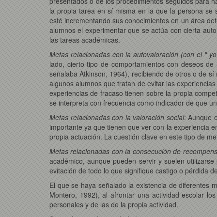
presentados o de los procedimientos seguidos para hac
la propia tarea en sí misma en la que la persona se 
esté incrementando sus conocimientos en un área det
alumnos el experimentar que se actúa con cierta auto
las tareas académicas.
Metas relacionadas con la autovaloración (con el " yo
lado, cierto tipo de comportamientos con deseos de a
señalaba Atkinson, 1964), recibiendo de otros o de sí
algunos alumnos que tratan de evitar las experiencias 
experiencias de fracaso tienen sobre la propia compet
se interpreta con frecuencia como indicador de que uno
Metas relacionadas con la valoración social
: Aunque e
importante ya que tienen que ver con la experiencia em
propia actuación. La cuestión clave en este tipo de m
Metas relacionadas con la consecución de recompens
académico, aunque pueden servir y suelen utilizarse
evitación de todo lo que signifique castigo o pérdida d
El que se haya señalado la existencia de diferentes 
Montero, 1992), al afrontar una actividad escolar l
personales y de las de la propia actividad.