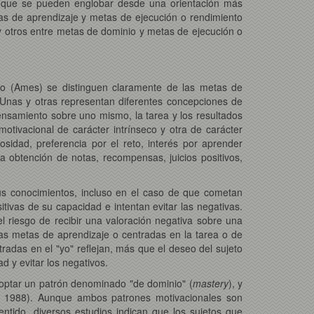
as que se pueden englobar desde una orientación más
tas de aprendizaje y metas de ejecución o rendimiento
 y otros entre metas de dominio y metas de ejecución o
nio (Ames) se distinguen claramente de las metas de
 Unas y otras representan diferentes concepciones de
ensamiento sobre uno mismo, la tarea y los resultados
otivacional de carácter intrínseco y otra de carácter
idad, preferencia por el reto, interés por aprender
a obtención de notas, recompensas, juicios positivos,
us conocimientos, incluso en el caso de que cometan
tivas de su capacidad e intentan evitar las negativas.
el riesgo de recibir una valoración negativa sobre una
las metas de aprendizaje o centradas en la tarea o de
radas en el "yo" reflejan, más que el deseo del sujeto
d y evitar los negativos.
adoptar un patrón denominado "de dominio" (
mastery
), y
k, 1988). Aunque ambos patrones motivacionales son
ntido, diversos estudios indican que los sujetos que