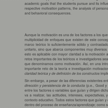
academic goals that the students pursue and its infl
respective motivation patterns, the analysis of personal
and behavioral consequences.
Aunque la motivación es una de los factores a los que 
multiplicidad de enfoques que existen de este concep
marco teórico lo suficientemente sólido y contrasta
unitario, sino que abarca componentes muy diversos q
esto es aplicable con mayor claridad a la motivaci
retos importantes de los teóricos e investigadores sea
que denominamos como motivación. Así, en una introd
importante reto de la teoría e investigación motivaci
claridad teórica y de definición de los constructos
impli
Sin embargo, a pesar de las diferencias existentes ent
dirección y persistencia de la conducta
(p.e., Good y
entre los factores o variables que guían y dirigen di
va a realizar, las actitudes, intereses, expectativa
contexto educativo. Todos estos factores que guían y d
dentro del proceso de enseñanza/aprendizaje; como son,