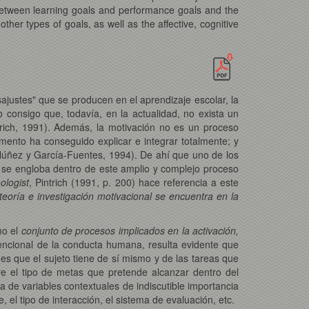
 between learning goals and performance goals and the
other types of goals, as well as the affective, cognitive
sajustes" que se producen en el aprendizaje escolar, la
 consigo que, todavía, en la actualidad, no exista un
trich, 1991). Además, la motivación no es un proceso
mento ha conseguido explicar e integrar totalmente; y
úñez y García-Fuentes, 1994). De ahí que uno de los
que se engloba dentro de este amplio y complejo proceso
ologist
, Pintrich (1991, p. 200) hace referencia a este
 teoría e investigación motivacional se encuentra en la
mo el
conjunto de procesos implicados en la activación,
ntencional de la conducta humana, resulta evidente que
es que el sujeto tiene de sí mismo y de las tareas que
bre el tipo de metas que pretende alcanzar dentro del
a de variables contextuales de indiscutible importancia
el tipo de interacción, el sistema de evaluación, etc.