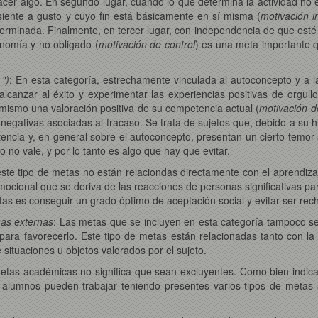
er algo. En segundo lugar, cuando lo que determina la actividad no e
siente a gusto y cuyo fin está básicamente en sí misma (
motivación i
erminada. Finalmente, en tercer lugar, con independencia de que esté
nomía y no obligado (
motivación de control
) es una meta importante 
 ")
: En esta categoría, estrechamente vinculada al autoconcepto y a l
lcanzar al éxito y experimentar las experiencias positivas de orgull
 mismo una valoración positiva de su competencia actual (
motivación d
negativas asociadas al fracaso. Se trata de sujetos que, debido a su hi
encia y, en general sobre el autoconcepto, presentan un cierto temor 
 no vale, y por lo tanto es algo que hay que evitar.
ste tipo de metas no están relaciondas directamente con el aprendiz
ocional que se deriva de las reacciones de personas significativas par
etas es conseguir un grado óptimo de aceptación social y evitar ser r
as externas
: Las metas que se incluyen en esta categoría tampoco se 
 para favorecerlo. Este tipo de metas están relacionadas tanto con
e situaciones u objetos valorados por el sujeto.
metas académicas no significa que sean excluyentes. Como bien indica
os alumnos pueden trabajar teniendo presentes varios tipos de metas