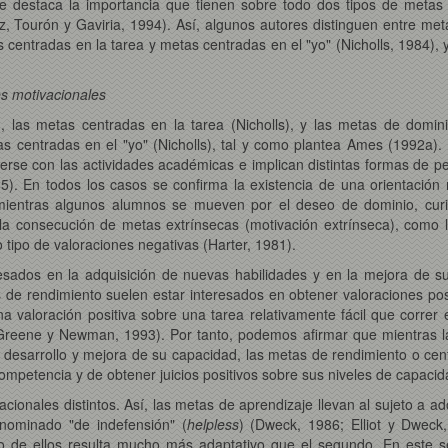
 se destaca la importancia que tienen sobre todo dos tipos de met
z, Tourón y Gaviria, 1994). Así, algunos autores distinguen entre me
s centradas en la tarea y metas centradas en el "yo" (Nicholls, 1984),
s motivacionales
 las metas centradas en la tarea (Nicholls), y las metas de domi
s centradas en el "yo" (Nicholls), tal y como plantea Ames (1992a).
terse con las actividades académicas e implican distintas formas de p
. En todos los casos se confirma la existencia de una orientación m
ientras algunos alumnos se mueven por el deseo de dominio, curios
a la consecución de metas extrínsecas (motivación extrínseca), como l
 tipo de valoraciones negativas (Harter, 1981).
resados en la adquisición de nuevas habilidades y en la mejora de s
s de rendimiento suelen estar interesados en obtener valoraciones posi
 valoración positiva sobre una tarea relativamente fácil que correr 
s, Greene y Newman, 1993). Por tanto, podemos afirmar que mientras 
desarrollo y mejora de su capacidad, las metas de rendimiento o cent
petencia y de obtener juicios positivos sobre sus niveles de capacida
ionales distintos. Así, las metas de aprendizaje llevan al sujeto a 
nominado "de indefensión" (
helpless
) (Dweck, 1986; Elliot y Dwec
ro de ellos resulta mucho más adaptativo que el segundo. En este se