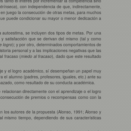
s tanto el interés por incrementar la competencia sino
ntrínseca
), con independencia de que, indirectamente,
 en juego la consecución de otras metas, para muchos
que puede condicionar su mayor o menor dedicación a
a autoestima, se incluyen dos tipos de metas. Por una
o y satisfacción que se derivan del mismo (tal y como
e logro
); y por otro, determinados comportamientos de
storia personal y a las implicaciones negativas que las
al fracaso (
miedo al fracaso
), dado que este resultado
aje y el logro académico, sí desempeñan un papel muy
a el alumno (padres, profesores, iguales, etc.) ante su
echazado, como resultado de su conducta académica.
relacionan directamente con el aprendizaje o el logro
 la consecución de premios o recompensas como con la
n los autores de la propuesta (Alonso, 1991; Alonso y
 al mismo tiempo, dependiendo de sus características