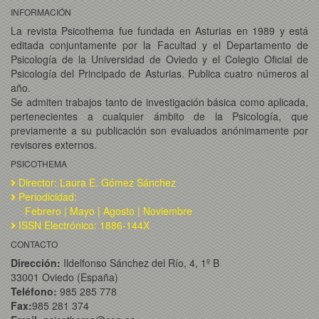
INFORMACIÓN
La revista Psicothema fue fundada en Asturias en 1989 y está
editada conjuntamente por la Facultad y el Departamento de
Psicología de la Universidad de Oviedo y el Colegio Oficial de
Psicología del Principado de Asturias. Publica cuatro números al
año.
Se admiten trabajos tanto de investigación básica como aplicada,
pertenecientes a cualquier ámbito de la Psicología, que
previamente a su publicación son evaluados anónimamente por
revisores externos.
PSICOTHEMA
Director: Laura E. Gómez Sánchez
Periodicidad:
Febrero | Mayo | Agosto | Noviembre
ISSN Electrónico: 1886-144X
CONTACTO
Dirección:
Ildelfonso Sánchez del Río, 4, 1º B
33001 Oviedo (España)
Teléfono:
985 285 778
Fax:
985 281 374