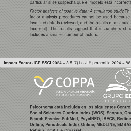
particular si se sospecha que el modelo está incorrec
Factor analysis of ipsative data: A simulation study.
Thi
factor analysis procedures cannot be used because th
ipsatized data is reviewed, and the results of a simul
incorrect). The results suggest that researchers shou
includes a smaller number of factors.
Impact Factor JCR SSCI 2024
= 3.5 (Q1) · JIF percentile 2024 = 88
Psicothema está incluida en los siguientes Centr
Social Sciences Citation Index (WOS), Scopus, Go
Search Premier, PubMed, PsycINFO, IBECS, Redine
Online, Periodicals Index Online, MEDLINE, EMBA
Rebiun, DOAJ, & Crossref.