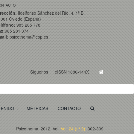
ONTACTO
rección:
Ildelfonso Sánchez del Río, 4, 1º B
3001 Oviedo (España)
eléfono:
985 285 778
ax:
985 281 374
ail:
psicothema@cop.es
Síguenos
eISSN 1886-144X
TENIDO
MÉTRICAS
CONTACTO
Psicothema, 2012. Vol.
Vol. 24 (nº 2).
302-309