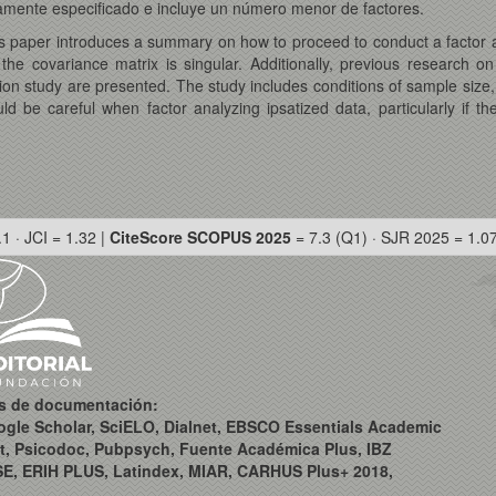
tamente especificado e incluye un número menor de factores.
s paper introduces a summary on how to proceed to conduct a factor an
e covariance matrix is singular. Additionally, previous research on 
ation study are presented. The study includes conditions of sample size,
ld be careful when factor analyzing ipsatized data, particularly if th
.1 · JCI = 1.32 |
CiteScore SCOPUS 2025
= 7.3 (Q1) · SJR 2025 = 1.0
os de documentación:
ogle Scholar, SciELO, Dialnet, EBSCO Essentials Academic
t, Psicodoc, Pubpsych, Fuente Académica Plus, IBZ
SE, ERIH PLUS, Latindex, MIAR, CARHUS Plus+ 2018,