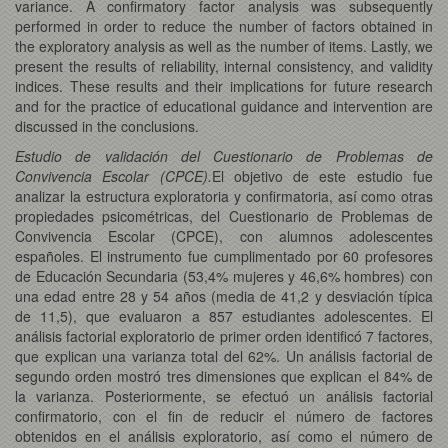
variance. A confirmatory factor analysis was subsequently
performed in order to reduce the number of factors obtained in
the exploratory analysis as well as the number of items. Lastly, we
present the results of reliability, internal consistency, and validity
indices. These results and their implications for future research
and for the practice of educational guidance and intervention are
discussed in the conclusions.
Estudio de validación del Cuestionario de Problemas de
Convivencia Escolar (CPCE).
El objetivo de este estudio fue
analizar la estructura exploratoria y confirmatoria, así como otras
propiedades psicométricas, del Cuestionario de Problemas de
Convivencia Escolar (CPCE), con alumnos adolescentes
españoles. El instrumento fue cumplimentado por 60 profesores
de Educación Secundaria (53,4% mujeres y 46,6% hombres) con
una edad entre 28 y 54 años (media de 41,2 y desviación típica
de 11,5), que evaluaron a 857 estudiantes adolescentes. El
análisis factorial exploratorio de primer orden identificó 7 factores,
que explican una varianza total del 62%. Un análisis factorial de
segundo orden mostró tres dimensiones que explican el 84% de
la varianza. Posteriormente, se efectuó un análisis factorial
confirmatorio, con el fin de reducir el número de factores
obtenidos en el análisis exploratorio, así como el número de