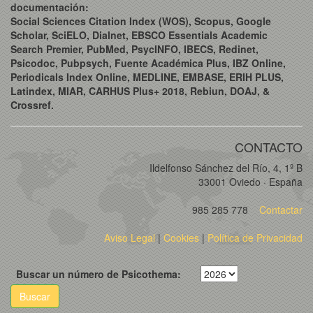
documentación:
Social Sciences Citation Index (WOS), Scopus, Google
Scholar, SciELO, Dialnet, EBSCO Essentials Academic
Search Premier, PubMed, PsycINFO, IBECS, Redinet,
Psicodoc, Pubpsych, Fuente Académica Plus, IBZ Online,
Periodicals Index Online, MEDLINE, EMBASE, ERIH PLUS,
Latindex, MIAR, CARHUS Plus+ 2018, Rebiun, DOAJ, &
Crossref.
CONTACTO
Ildelfonso Sánchez del Río, 4, 1º B
33001 Oviedo · España
985 285 778
Contactar
Aviso Legal
|
Cookies
|
Política de Privacidad
Buscar un número de Psicothema:
Buscar