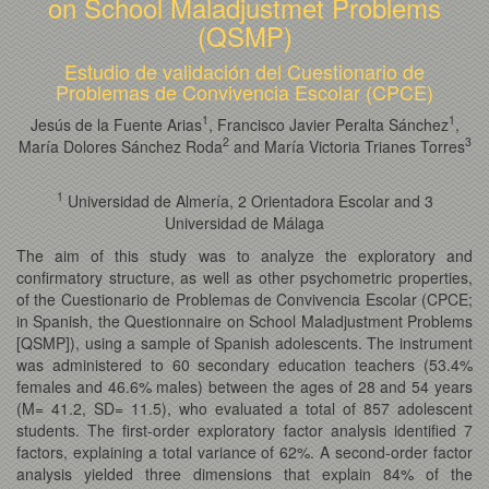
on School Maladjustmet Problems
(QSMP)
Estudio de validación del Cuestionario de
Problemas de Convivencia Escolar (CPCE)
1
1
Jesús de la Fuente Arias
, Francisco Javier Peralta Sánchez
,
2
3
María Dolores Sánchez Roda
and María Victoria Trianes Torres
1
Universidad de Almería, 2 Orientadora Escolar and 3
Universidad de Málaga
The aim of this study was to analyze the exploratory and
confirmatory structure, as well as other psychometric properties,
of the Cuestionario de Problemas de Convivencia Escolar (CPCE;
in Spanish, the Questionnaire on School Maladjustment Problems
[QSMP]), using a sample of Spanish adolescents. The instrument
was administered to 60 secondary education teachers (53.4%
females and 46.6% males) between the ages of 28 and 54 years
(M= 41.2, SD= 11.5), who evaluated a total of 857 adolescent
students. The first-order exploratory factor analysis identified 7
factors, explaining a total variance of 62%. A second-order factor
analysis yielded three dimensions that explain 84% of the