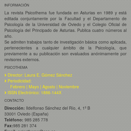
INFORMACIÓN
La revista Psicothema fue fundada en Asturias en 1989 y está
editada conjuntamente por la Facultad y el Departamento de
Psicología de la Universidad de Oviedo y el Colegio Oficial de
Psicología del Principado de Asturias. Publica cuatro números al
año.
Se admiten trabajos tanto de investigación básica como aplicada,
pertenecientes a cualquier ámbito de la Psicología, que
previamente a su publicación son evaluados anónimamente por
revisores externos.
PSICOTHEMA
Director: Laura E. Gómez Sánchez
Periodicidad:
Febrero | Mayo | Agosto | Noviembre
ISSN Electrónico: 1886-144X
CONTACTO
Dirección:
Ildelfonso Sánchez del Río, 4, 1º B
33001 Oviedo (España)
Teléfono:
985 285 778
Fax:
985 281 374