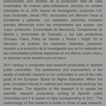
productividad, sino también de la producción total de cada
universidad. Se evalúan siete indicadores: artículos en revistas
indexadas en el JCR, tramos de investigación, proyectos I+D,
tesis doctorales, becas FPU, doctorados con Mención hacia la
Excelencia y patentes. Los resultados obtenidos muestran
grandes diferencias entre las universidades que poseen una
mayor producción (Universidad de Barcelona, Complutense de
Madrid y Universidad de Granada) y las más productivas
(Pompeu Fabra, Pablo de Olavide y Rovira i Virgili). En la
discusión, se analizan los resultados obtenidos, prestando
atención a la evolución de la investigación que se ha realizado en
las universidades públicas españolas en los últimos cuatro años y
se plantean varios desafíos para el futuro.
2011 ranking in production and research productivity in Spanish
public universities.
The assessment and improvement of the
quality of scientific research in the universities is one of the main
goals of the European Space for Higher Education. Within this
goal, increased interest in national and international rankings has
been shown. The objective of this research is to update the
scientific research productivity ranking of Spanish public
universities and it is based on data corresponding to 2011. The
methodology of this research is similar to those of past research,