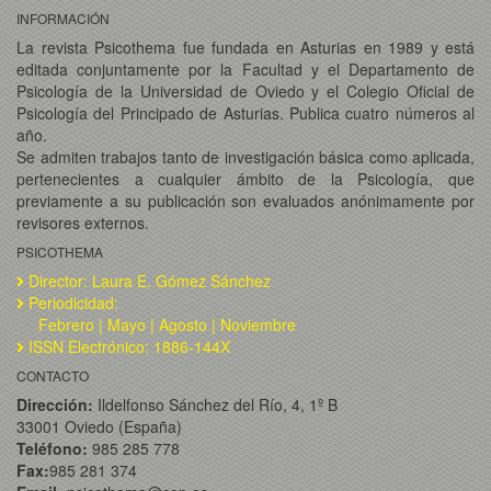
INFORMACIÓN
La revista Psicothema fue fundada en Asturias en 1989 y está
editada conjuntamente por la Facultad y el Departamento de
Psicología de la Universidad de Oviedo y el Colegio Oficial de
Psicología del Principado de Asturias. Publica cuatro números al
año.
Se admiten trabajos tanto de investigación básica como aplicada,
pertenecientes a cualquier ámbito de la Psicología, que
previamente a su publicación son evaluados anónimamente por
revisores externos.
PSICOTHEMA
Director: Laura E. Gómez Sánchez
Periodicidad:
Febrero | Mayo | Agosto | Noviembre
ISSN Electrónico: 1886-144X
CONTACTO
Dirección:
Ildelfonso Sánchez del Río, 4, 1º B
33001 Oviedo (España)
Teléfono:
985 285 778
Fax:
985 281 374