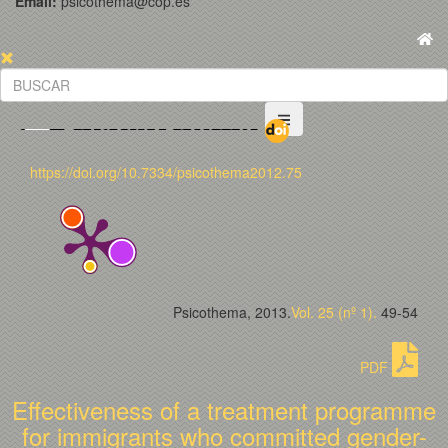
Email:
psicothema@cop.es
https://doi.org/10.7334/psicothema2012.75
Psicothema, 2013.
Vol. 25 (nº 1).
49-54
PDF
Effectiveness of a treatment programme
for immigrants who committed gender-