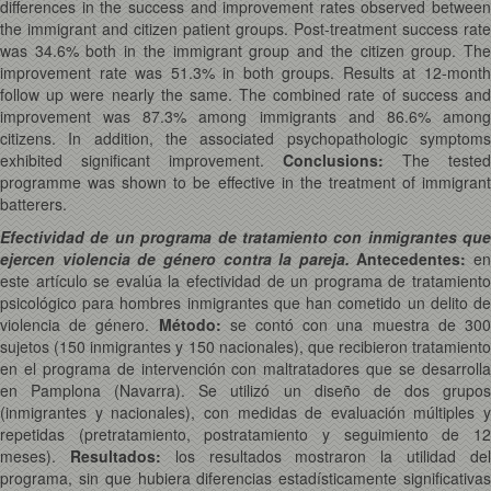
differences in the success and improvement rates observed between
the immigrant and citizen patient groups. Post-treatment success rate
was 34.6% both in the immigrant group and the citizen group. The
improvement rate was 51.3% in both groups. Results at 12-month
follow up were nearly the same. The combined rate of success and
improvement was 87.3% among immigrants and 86.6% among
citizens. In addition, the associated psychopathologic symptoms
exhibited significant improvement.
Conclusions:
The tested
programme was shown to be effective in the treatment of immigrant
batterers.
Efectividad de un programa de tratamiento con inmigrantes que
ejercen violencia de género contra la pareja.
Antecedentes:
en
este artículo se evalúa la efectividad de un programa de tratamiento
psicológico para hombres inmigrantes que han cometido un delito de
violencia de género.
Método:
se contó con una muestra de 30
sujetos (150 inmigrantes y 150 nacionales), que recibieron tratamiento
en el programa de intervención con maltratadores que se desarrolla
en Pamplona (Navarra). Se utilizó un diseño de dos grupos
(inmigrantes y nacionales), con medidas de evaluación múltiples y
repetidas (pretratamiento, postratamiento y seguimiento de 12
meses).
Resultados:
los resultados mostraron la utilidad de
programa, sin que hubiera diferencias estadísticamente significativas