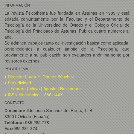
INFORMACIÓN
La revista Psicothema fue fundada en Asturias en 1989 y está
editada conjuntamente por la Facultad y el Departamento de
Psicología de la Universidad de Oviedo y el Colegio Oficial de
Psicología del Principado de Asturias. Publica cuatro números al
año.
Se admiten trabajos tanto de investigación básica como aplicada,
pertenecientes a cualquier ámbito de la Psicología, que
previamente a su publicación son evaluados anónimamente por
revisores externos.
PSICOTHEMA
Director: Laura E. Gómez Sánchez
Periodicidad:
Febrero | Mayo | Agosto | Noviembre
ISSN Electrónico: 1886-144X
CONTACTO
Dirección:
Ildelfonso Sánchez del Río, 4, 1º B
33001 Oviedo (España)
Teléfono:
985 285 778
Fax:
985 281 374