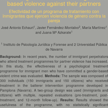
based violence against their partners
Efectividad de un programa de tratamiento con
inmigrantes que ejercen violencia de género contra la
pareja
1
2
1
José Antonio Echauri
, Javier Fernández-Montalvo
, María Martínez
1
and Juana Mª Azkarate
1
Instituto de Psicología Jurídica y Forense and 2 Universidad Pública
de Navarra
Background:
In recent years, the number of immigrant perpetrators
who attend treatment programmes for partner violence has increased.
In this study, the effectiveness of a psychological treatment
programme for immigrant men who have committed a gender-based
violent crime was evaluated.
Methods:
The sample was composed o
300 individuals (150 immigrants and 150 citizens) who received
treatment in the batterer intervention programme developed in
Pamplona (Navarra). A two-group design was used (immigrants and
citizens) with multiple, repeated evaluations (pre-treatment, post-
treatment, and 12-month follow-up).
Results:
Results showed th
usefulness of the programme, with no statistically significant