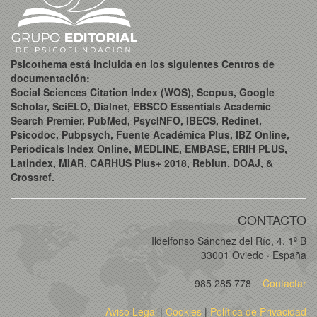
Psicothema está incluida en los siguientes Centros de
documentación:
Social Sciences Citation Index (WOS), Scopus, Google
Scholar, SciELO, Dialnet, EBSCO Essentials Academic
Search Premier, PubMed, PsycINFO, IBECS, Redinet,
Psicodoc, Pubpsych, Fuente Académica Plus, IBZ Online,
Periodicals Index Online, MEDLINE, EMBASE, ERIH PLUS,
Latindex, MIAR, CARHUS Plus+ 2018, Rebiun, DOAJ, &
Crossref.
CONTACTO
Ildelfonso Sánchez del Río, 4, 1º B
33001 Oviedo · España
985 285 778
Contactar
Aviso Legal
|
Cookies
|
Política de Privacidad