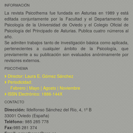
INFORMACIÓN
La revista Psicothema fue fundada en Asturias en 1989 y está
editada conjuntamente por la Facultad y el Departamento de
Psicología de la Universidad de Oviedo y el Colegio Oficial de
Psicología del Principado de Asturias. Publica cuatro números al
año.
Se admiten trabajos tanto de investigación básica como aplicada,
pertenecientes a cualquier ámbito de la Psicología, que
previamente a su publicación son evaluados anónimamente por
revisores externos.
PSICOTHEMA
Director: Laura E. Gómez Sánchez
Periodicidad:
Febrero | Mayo | Agosto | Noviembre
ISSN Electrónico: 1886-144X
CONTACTO
Dirección:
Ildelfonso Sánchez del Río, 4, 1º B
33001 Oviedo (España)
Teléfono:
985 285 778
Fax:
985 281 374