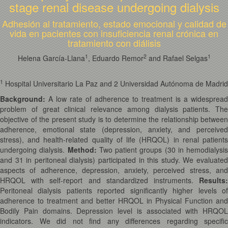
stage renal disease undergoing dialysis
Adhesión al tratamiento, estado emocional y calidad de
vida en pacientes con insuficiencia renal crónica en
tratamiento con diálisis
1
2
1
Helena García-Llana
, Eduardo Remor
and Rafael Selgas
1
Hospital Universitario La Paz and 2 Universidad Autónoma de Madrid
Background:
A low rate of adherence to treatment is a widespread
problem of great clinical relevance among dialysis patients. The
objective of the present study is to determine the relationship between
adherence, emotional state (depression, anxiety, and perceived
stress), and health-related quality of life (HRQOL) in renal patients
undergoing dialysis.
Method:
Two patient groups (30 in hemodialysis
and 31 in peritoneal dialysis) participated in this study. We evaluated
aspects of adherence, depression, anxiety, perceived stress, and
HRQOL with self-report and standardized instruments.
Results:
Peritoneal dialysis patients reported significantly higher levels of
adherence to treatment and better HRQOL in Physical Function and
Bodily Pain domains. Depression level is associated with HRQOL
indicators. We did not find any differences regarding specific