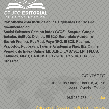
Psicothema está incluida en los siguientes Centros de
documentación:
Social Sciences Citation Index (WOS), Scopus, Google
Scholar, SciELO, Dialnet, EBSCO Essentials Academic
Search Premier, PubMed, PsycINFO, IBECS, Redinet,
Psicodoc, Pubpsych, Fuente Académica Plus, IBZ Online,
Periodicals Index Online, MEDLINE, EMBASE, ERIH PLUS,
Latindex, MIAR, CARHUS Plus+ 2018, Rebiun, DOAJ, &
Crossref.
CONTACTO
Ildelfonso Sánchez del Río, 4, 1º B
33001 Oviedo · España
985 285 778
Contactar
Aviso Legal
|
Cookies
|
Política de Privacidad