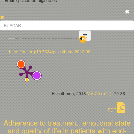
Email:
psicothema@cop.es
https://doi.org/10.7334/psicothema2012.96
Psicothema, 2013.
Vol. 25 (nº 1).
79-86
PDF
Adherence to treatment, emotional state
and quality of life in patients with end-