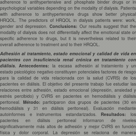
adherence to antihypertensive and phosphate binder drugs or in
psychological variables depending on the modality of dialysis. Patients
with adherence to antihypertensive drugs show better physical
HRQOL. The predictors of HRQOL in dialysis patients were: work,
gender and depression.
Conclusions:
Our results suggest that the
modality of dialysis does not differentially affect the emotional state or
specific adherence to drugs, but it is nevertheless related to their
overall adherence to treatment and to their HRQOL.
Adhesión al tratamiento, estado emocional y calidad de vida en
pacientes con insuficiencia renal crónica en tratamiento con
diálisis.
Antecedentes:
la escasa adhesión al tratamiento y un
estado psicológico negativo constituyen potenciales factores de riesgo
para la calidad de vida relacionada con la salud (CVRS) de los
pacientes en diálisis. El objetivo del presente trabajo fue estudiar las
relaciones entre adhesión, estado emocional (depresión, ansiedad y
estrés percibido) y CVRS en pacientes en hemodiálisis y diálisis
peritoneal.
Método:
participaron dos grupos de pacientes (30 en
hemodiálisis y 31 en diálisis peritoneal). Evaluación mediante
autoinformes e instrumentos estandarizados.
Resultados:
lo
pacientes en diálisis peritoneal informaron de niveles
significativamente más altos de adhesión y mejor CVRS en función
física y dolor corporal. La depresión se relaciona de manera