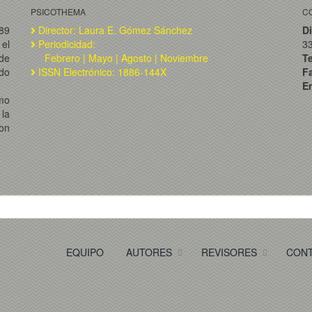
PSICOTHEMA
C
989
Director: Laura E. Gómez Sánchez
Di
el
Periodicidad:
3
de
Febrero | Mayo | Agosto | Noviembre
T
ado
ISSN Electrónico: 1886-144X
F
Em
omo
la
on
EQUIPO
AUTORES
REVISORES
CON