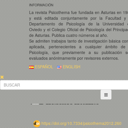
INFORMACIÓN
La revista Psicothema fue fundada en Asturias en 1
y está editada conjuntamente por la Facultad y 
Departamento de Psicología de la Universidad 
Oviedo y el Colegio Oficial de Psicología del Princip
de Asturias. Publica cuatro números al año.
Se admiten trabajos tanto de investigación básica c
aplicada, pertenecientes a cualquier ámbito de 
Psicología, que previamente a su publicación s
evaluados anónimamente por revisores externos.
ESPAÑOL
ENGLISH
https://doi.org/10.7334/psicothema2012.260