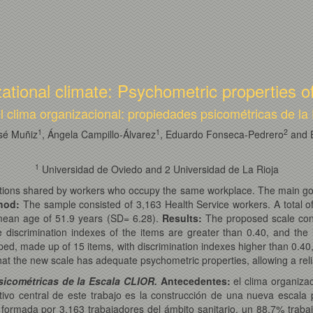
ational climate: Psychometric properties 
l clima organizacional: propiedades psicométricas de l
1
1
2
osé Muñiz
, Ángela Campillo-Álvarez
, Eduardo Fonseca-Pedrero
and 
1
Universidad de Oviedo and 2 Universidad de La Rioja
ptions shared by workers who occupy the same workplace. The main goal
hod:
The sample consisted of 3,163 Health Service workers. A total of
ean age of 51.9 years (SD= 6.28).
Results:
The proposed scale consi
 discrimination indexes of the items are greater than 0.40, and the it
ped, made up of 15 items, with discrimination indexes higher than 0.40, 
hat the new scale has adequate psychometric properties, allowing a rel
sicométricas de la Escala CLIOR.
Antecedentes:
el clima organiza
tivo central de este trabajo es la construcción de una nueva escala p
formada por 3.163 trabajadores del ámbito sanitario, un 88,7% traba