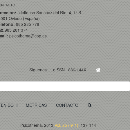
ONTACTO
rección:
Ildelfonso Sánchez del Río, 4, 1º B
3001 Oviedo (España)
eléfono:
985 285 778
ax:
985 281 374
ail:
psicothema@cop.es
Síguenos
eISSN 1886-144X
TENIDO
MÉTRICAS
CONTACTO
Psicothema, 2013.
Vol. 25 (nº 1).
137-144