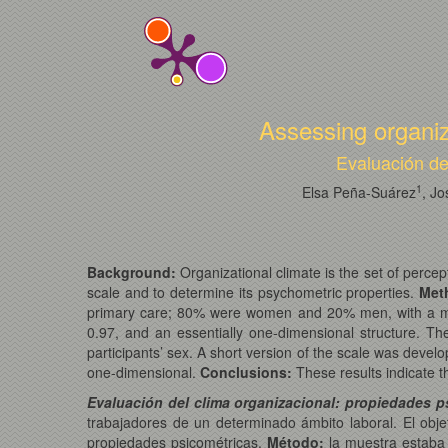
Assessing organiz
Evaluación de
1
Elsa Peña-Suárez
, J
Background:
Organizational climate is the set of perce
scale and to determine its psychometric properties.
Met
primary care; 80% were women and 20% men, with a m
0.97, and an essentially one-dimensional structure. The
participants’ sex. A short version of the scale was develo
one-dimensional.
Conclusions:
These results indicate t
Evaluación del clima organizacional: propiedades p
trabajadores de un determinado ámbito laboral. El obje
propiedades psicométricas.
Método:
la muestra estaba 