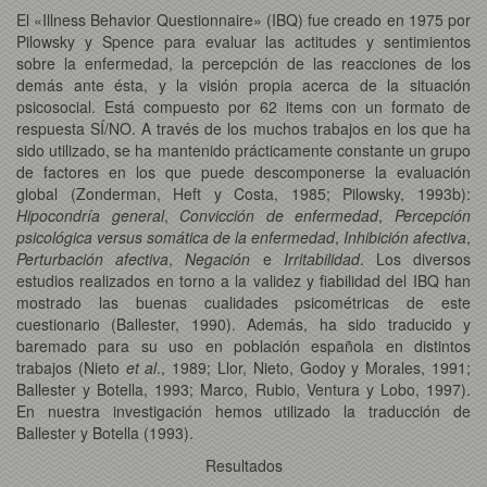
El «Illness Behavior Questionnaire» (IBQ) fue creado en 1975 por
Pilowsky y Spence para evaluar las actitudes y sentimientos
sobre la enfermedad, la percepción de las reacciones de los
demás ante ésta, y la visión propia acerca de la situación
psicosocial. Está compuesto por 62 items con un formato de
respuesta SÍ/NO. A través de los muchos trabajos en los que ha
sido utilizado, se ha mantenido prácticamente constante un grupo
de factores en los que puede descomponerse la evaluación
global (Zonderman, Heft y Costa, 1985; Pilowsky, 1993b):
Hipocondría
general
,
Convicción de enfermedad
,
Percepción
psicológica versus somática de la enfermedad
,
Inhibición afectiva
,
Perturbación afectiva
,
Negación
e
Irritabilidad
. Los diversos
estudios realizados en torno a la validez y fiabilidad del IBQ han
mostrado las buenas cualidades psicométricas de este
cuestionario (Ballester, 1990). Además, ha sido traducido y
baremado para su uso en población española en distintos
trabajos (Nieto
et al
., 1989; Llor, Nieto, Godoy y Morales, 1991;
Ballester y Botella, 1993; Marco, Rubio, Ventura y Lobo, 1997).
En nuestra investigación hemos utilizado la traducción de
Ballester y Botella (1993).
Resultados