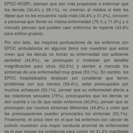
EPOC-HOSP), piensan que son más propensos a enfermar que
los demás (34,4% y 28,1%), no creerían al médico si éste les
dijese que no les encuentra nada malo (34,4% y 31,2%), conocen
a personas que tienen su misma enfermedad (75,% y 71,9%) y a
menudo piensan que pueden caer enfermos de repente (43,8%
para ambos grupos).
Por otro lado, las mayores puntuaciones de los enfermos con
EPOC ambulatorios en algunos items nos muestran que estos
creen que los demás no toman su enfermedad con suficiente
seriedad (43,8%), se preocupan o molestan por detalles
insignificantes para otros (62,5%) y sienten a menudo los
síntomas de una enfermedad muy grave (53,1%). En cambio, los
EPOC hospitalizados destacan por considerar que tienen
problemas con sus nervios (59,4%), estar preocupados por
muchos achaques (53,1%), pensar que su enfermedad afecta a
las relaciones sexuales (75%), preocuparles que los demás se
den cuenta o no de que están enfermos (40,6%), pensar que se
preocupan por muchos síntomas diferentes (43,8%) y creer que
las preocupaciones pueden provocarles los síntomas (53,1%).
Finalmente, el único ítem en el que los enfermos con cáncer de
pulmón muestran una mayor conducta anormal de enfermedad
es el que recoge los problemas para comer (el 31,2% manifiesta