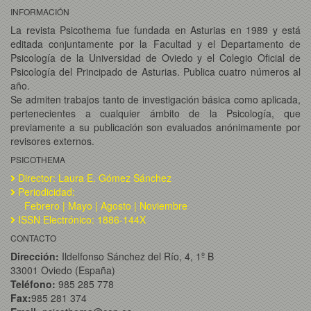
INFORMACIÓN
La revista Psicothema fue fundada en Asturias en 1989 y está
editada conjuntamente por la Facultad y el Departamento de
Psicología de la Universidad de Oviedo y el Colegio Oficial de
Psicología del Principado de Asturias. Publica cuatro números al
año.
Se admiten trabajos tanto de investigación básica como aplicada,
pertenecientes a cualquier ámbito de la Psicología, que
previamente a su publicación son evaluados anónimamente por
revisores externos.
PSICOTHEMA
Director: Laura E. Gómez Sánchez
Periodicidad:
Febrero | Mayo | Agosto | Noviembre
ISSN Electrónico: 1886-144X
CONTACTO
Dirección:
Ildelfonso Sánchez del Río, 4, 1º B
33001 Oviedo (España)
Teléfono:
985 285 778
Fax:
985 281 374