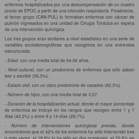
enfermos hospitalizados por una descompensación de un cuadro
previo de EPOC a partir de una infección respiratoria. Finalmente,
el tercer grupo (CAN-PUL) lo formaban enfermos con cáncer de
pulmón ingresados en una unidad de Cirugía Torácica en espera
de una intervención quirúrgica.
Los tres grupos eran similares a nivel estadístico en una serie de
variables sociodemográficas que recogimos en una entrevista
estructurada:
-
Edad
, con una media total de 64,06 años.
-
Nivel cultural
, con un predominio de enfermos que sólo saben
leer y escribir (56,3%).
-
Estado civil
, con un claro predominio de casados (82,3%).
-
Número de hijos
, con una media total de 3,07.
-
Duración de la hospitalización actual
, donde el mayor porcentaje
de enfermos se incluye en los rangos que recogen entre 1 y 7
días (42,2%) y entre 8 y 14 días (29,7%).
-
Número de intervenciones quirúrgicas previas
, donde
encontramos que el 42% de los enfermos ha sido intervenido tres
o más veces, el 18,8% lo ha sido en dos ocasiones, el 20,8% en