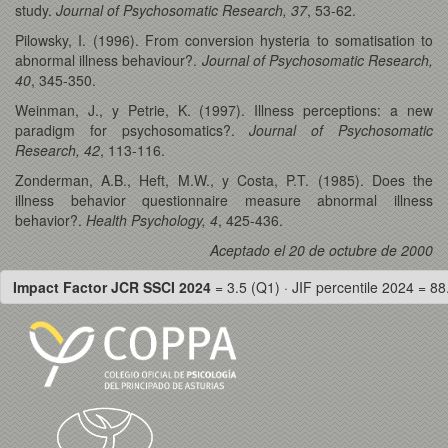
study.
Journal of Psychosomatic Research, 37
, 53-62.
Pilowsky, I. (1996). From conversion hysteria to somatisation to
abnormal illness behaviour?.
Journal of Psychosomatic Research,
40
, 345-350.
Weinman, J., y Petrie, K. (1997). Illness perceptions: a new
paradigm for psychosomatics?.
Journal of Psychosomatic
Research, 42
, 113-116.
Zonderman, A.B., Heft, M.W., y Costa, P.T. (1985). Does the
illness behavior questionnaire measure abnormal illness
behavior?.
Health Psychology, 4
, 425-436.
Aceptado el 20 de octubre de 2000
Impact Factor JCR SSCI 2024
= 3.5 (Q1) · JIF percentile 2024 = 88