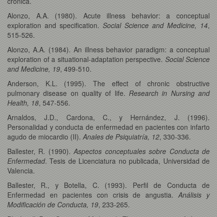
crónica.
Alonzo, A.A. (1980). Acute illness behavior: a conceptual
exploration and specification.
Social Science and Medicine, 14
,
515-526.
Alonzo, A.A. (1984). An illness behavior paradigm: a conceptual
exploration of a situational-adaptation perspective.
Social Science
and Medicine, 19
, 499-510.
Anderson, K.L. (1995). The effect of chronic obstructive
pulmonary disease on quality of life.
Research in Nursing and
Health, 18
, 547-556.
Arnaldos, J.D., Cardona, C., y Hernández, J. (1996).
Personalidad y conducta de enfermedad en pacientes con infarto
agudo de miocardio (II).
Anales de Psiquiatría, 12
, 330-336.
Ballester, R. (1990).
Aspectos conceptuales sobre Conducta de
Enfermedad
. Tesis de Licenciatura no publicada, Universidad de
Valencia.
Ballester, R., y Botella, C. (1993). Perfil de Conducta de
Enfermedad en pacientes con crisis de angustia.
Análisis y
Modificación de Conducta, 19
, 233-265.