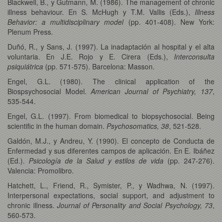
Blackwell, B., y Gutmann, M. (1986). The management of chronic
illness behaviour. En S. McHugh y T.M. Vallis (Eds.),
Illness
Behavior: a multidisciplinary model
(pp. 401-408). New York:
Plenum Press.
Duñó, R., y Sans, J. (1997). La inadaptación al hospital y el alta
voluntaria. En J.E. Rojo y E. Cirera (Eds.),
Interconsulta
psiquiátrica
(pp. 571-575). Barcelona: Masson.
Engel, G.L. (1980). The clinical application of the
Biospsychosocial Model.
American Journal of Psychiatry, 137
,
535-544.
Engel, G.L. (1997). From biomedical to biopsychosocial. Being
scientific in the human domain.
Psychosomatics, 38
, 521-528.
Galdón, M.J., y Andreu, Y. (1990). El concepto de Conducta de
Enfermedad y sus diferentes campos de aplicación. En E. Ibáñez
(Ed.).
Psicología de la Salud y estilos de vida
(pp. 247-276).
Valencia: Promolibro.
Hatchett, L., Friend, R., Symister, P., y Wadhwa, N. (1997).
Interpersonal expectations, social support, and adjustment to
chronic illness.
Journal of Personality and Social Psychology, 73
,
560-573.