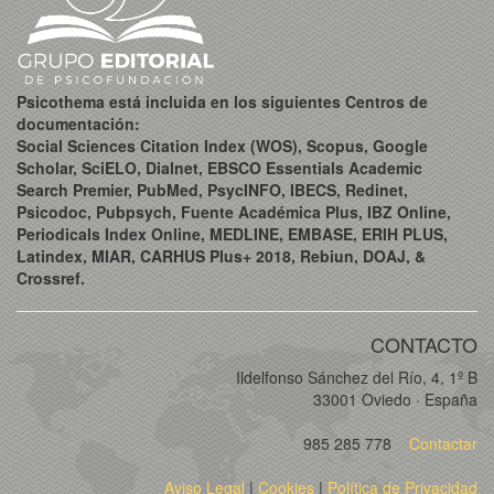
Psicothema está incluida en los siguientes Centros de
documentación:
Social Sciences Citation Index (WOS), Scopus, Google
Scholar, SciELO, Dialnet, EBSCO Essentials Academic
Search Premier, PubMed, PsycINFO, IBECS, Redinet,
Psicodoc, Pubpsych, Fuente Académica Plus, IBZ Online,
Periodicals Index Online, MEDLINE, EMBASE, ERIH PLUS,
Latindex, MIAR, CARHUS Plus+ 2018, Rebiun, DOAJ, &
Crossref.
CONTACTO
Ildelfonso Sánchez del Río, 4, 1º B
33001 Oviedo · España
985 285 778
Contactar
Aviso Legal
|
Cookies
|
Política de Privacidad