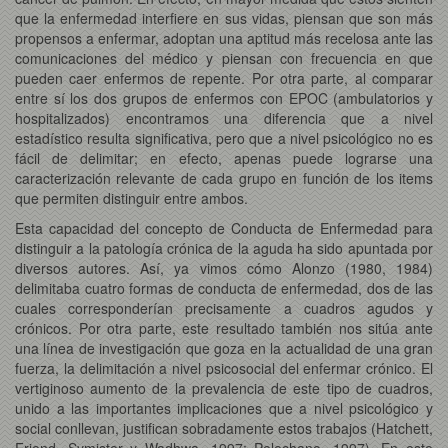
que la enfermedad interfiere en sus vidas, piensan que son más
propensos a enfermar, adoptan una aptitud más recelosa ante las
comunicaciones del médico y piensan con frecuencia en que
pueden caer enfermos de repente. Por otra parte, al comparar
entre sí los dos grupos de enfermos con EPOC (ambulatorios y
hospitalizados) encontramos una diferencia que a nivel
estadístico resulta significativa, pero que a nivel psicológico no es
fácil de delimitar; en efecto, apenas puede lograrse una
caracterización relevante de cada grupo en función de los items
que permiten distinguir entre ambos.
Esta capacidad del concepto de Conducta de Enfermedad para
distinguir a la patología crónica de la aguda ha sido apuntada por
diversos autores. Así, ya vimos cómo Alonzo (1980, 1984)
delimitaba cuatro formas de conducta de enfermedad, dos de las
cuales corresponderían precisamente a cuadros agudos y
crónicos. Por otra parte, este resultado también nos sitúa ante
una línea de investigación que goza en la actualidad de una gran
fuerza, la delimitación a nivel psicosocial del enfermar crónico. El
vertiginoso aumento de la prevalencia de este tipo de cuadros,
unido a las importantes implicaciones que a nivel psicológico y
social conllevan, justifican sobradamente estos trabajos (Hatchett,
Friend, Symister y Wadhwa, 1997; Pelechano, 1997). En este