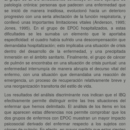
patología crónica: personas que padecen una enfermedad que
se inició de manera insidiosa, evolucionó hacia un deterioro
progresivo con una seria afectación de la función respiratoria, y
conllevó unas importantes limitaciones vitales (Anderson, 1995;
Jones, 1995). En el grupo de EPOC hospitalizados, a estas
dificultades se les sumaba un elemento que le aportaba
especificidad: el cuadro había sufrido una descompensación que
demandaba hospitalización; esto implicaba una situación de crisis
dentro del desarrollo de la enfermedad, y una precipitada
inmersión en el ámbito sanitario. Finalmente, el grupo de cáncer
de pulmón se encontraba en una situación de crisis puntual: una
enfermedad interrumpía de manera abrupta el decurso vital del
enfermo, con una situación que demandaba una reacción de
emergencia, un proceso de recuperación relativamente breve y
una reorganización transitoria del estilo de vida.
Los resultados del análisis discriminante nos indican que el IBQ
efectivamente permite distinguir entre las tres situaciones del
enfermar que hemos delimitado. El análisis de los items en los
que aparecen estas diferencias nos permite comprobar que los
dos grupos de enfermos con EPOC muestran un mayor impacto
psicosocial derivado del enfermar respecto a los sujetos con
cáncer de pulmón. En efecto, en mayor medida que estos sienten