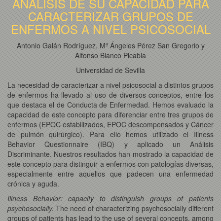
ANÁLISIS DE SU CAPACIDAD PARA
CARACTERIZAR GRUPOS DE
ENFERMOS A NIVEL PSICOSOCIAL
Antonio Galán Rodríguez, Mª Ángeles Pérez San Gregorio y
Alfonso Blanco Picabia
Universidad de Sevilla
La necesidad de caracterizar a nivel psicosocial a distintos grupos
de enfermos ha llevado al uso de diversos conceptos, entre los
que destaca el de Conducta de Enfermedad. Hemos evaluado la
capacidad de este concepto para diferenciar entre tres grupos de
enfermos (EPOC estabilizados, EPOC descompensados y Cáncer
de pulmón quirúrgico). Para ello hemos utilizado el Illness
Behavior Questionnaire (IBQ) y aplicado un Análisis
Discriminante. Nuestros resultados han mostrado la capacidad de
este concepto para distinguir a enfermos con patologías diversas,
especialmente entre aquellos que padecen una enfermedad
crónica y aguda.
Illness Behavior: capacity to distinguish groups of patients
psychosocially.
The need of characterizing psychosocially different
groups of patients has lead to the use of several concepts, among