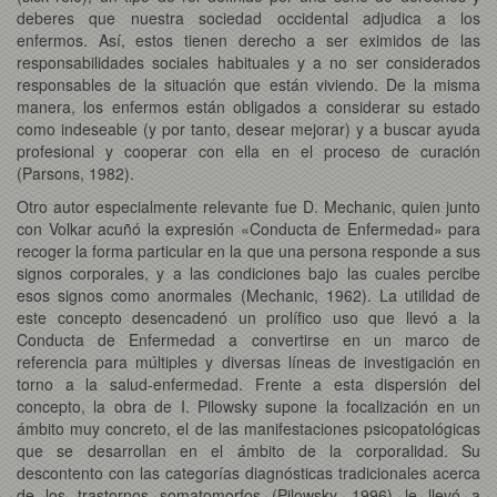
deberes que nuestra sociedad occidental adjudica a los
enfermos. Así, estos tienen derecho a ser eximidos de las
responsabilidades sociales habituales y a no ser considerados
responsables de la situación que están viviendo. De la misma
manera, los enfermos están obligados a considerar su estado
como indeseable (y por tanto, desear mejorar) y a buscar ayuda
profesional y cooperar con ella en el proceso de curación
(Parsons, 1982).
Otro autor especialmente relevante fue D. Mechanic, quien junto
con Volkar acuñó la expresión «Conducta de Enfermedad» para
recoger la forma particular en la que una persona responde a sus
signos corporales, y a las condiciones bajo las cuales percibe
esos signos como anormales (Mechanic, 1962). La utilidad de
este concepto desencadenó un prolífico uso que llevó a la
Conducta de Enfermedad a convertirse en un marco de
referencia para múltiples y diversas líneas de investigación en
torno a la salud-enfermedad. Frente a esta dispersión del
concepto, la obra de I. Pilowsky supone la focalización en un
ámbito muy concreto, el de las manifestaciones psicopatológicas
que se desarrollan en el ámbito de la corporalidad. Su
descontento con las categorías diagnósticas tradicionales acerca
de los trastornos somatomorfos (Pilowsky, 1996) le llevó a