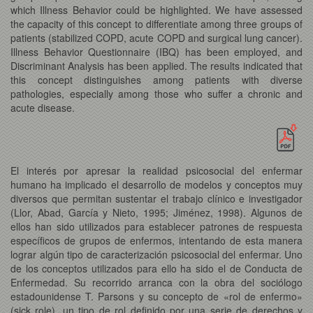
which Illness Behavior could be highlighted. We have assessed
the capacity of this concept to differentiate among three groups of
patients (stabilized COPD, acute COPD and surgical lung cancer).
Illness Behavior Questionnaire (IBQ) has been employed, and
Discriminant Analysis has been applied. The results indicated that
this concept distinguishes among patients with diverse
pathologies, especially among those who suffer a chronic and
acute disease.
El interés por apresar la realidad psicosocial del enfermar
humano ha implicado el desarrollo de modelos y conceptos muy
diversos que permitan sustentar el trabajo clínico e investigador
(Llor, Abad, García y Nieto, 1995; Jiménez, 1998). Algunos de
ellos han sido utilizados para establecer patrones de respuesta
específicos de grupos de enfermos, intentando de esta manera
lograr algún tipo de caracterización psicosocial del enfermar. Uno
de los conceptos utilizados para ello ha sido el de Conducta de
Enfermedad. Su recorrido arranca con la obra del sociólogo
estadounidense T. Parsons y su concepto de «rol de enfermo»
(sick role), un tipo de rol definido por una serie de derechos y