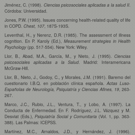
Jiménez, C. (1998).
Ciencias psicosociales aplicadas a la salud II
.
Córdoba: Universidad.
Jones, P.W. (1995). Issues concerning health-related quality of life
in COPD.
Chest, 107
, 187S-193S.
Leventhal, H., y Nerenz, D.R. (1985). The assessment of illness
cognition. En P. Karoly (Ed.),
Measurement strategies in Health
Psychology
(pp. 517-554). New York: Wiley.
Llor, B., Abad, M.A., García, M., y Nieto, J. (1995).
Ciencias
psicosociales aplicadas a la Salud
. Madrid: Interamericana
McGraw-Hill.
Llor, B., Nieto, J., Godoy, C., y Morales, J.M. (1991). Baremo del
cuestionario I.B.Q. en población clínica española.
Actas Luso-
Españolas de Neurología, Psiquiatría y Ciencias Afines, 19
, 263-
267.
Marco, J.C., Rubio, J.L., Ventura, T., y Lobo, A. (1997). La
Conducta de Enfermedad. En F. Rodríguez, J.L. Vázquez y M.
Desviat (Eds.),
Psiquiatría Social y Comunitaria
(Vol. 1, pp. 363-
388). Las Palmas: ICEPSS.
Martínez, M.C., Arnaldos, J.D., y Hernández, J. (1996).