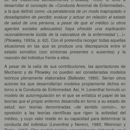
desarrollar el concepto de «Conducta Anormal de Enfermedad»,
a la que definió como «
la persistencia de un modo inapropiado o
desadaptativo de percibir, evaluar y actuar en relación al estado
de salud de una persona, a pesar de que el médico (u otros
agentes sociales adecuados) haya ofrecido una explicación
razonablemente lúcida de la naturaleza de la enfermedad
(...)»
(Pilowsky, 1993a, p. 62). Con él pretendía recoger todas aquellas
situaciones en las que se produce una discrepancia entre el
estado somático (con síntomas presentes o ausentes) y la
reacción del individuo frente a ellos.
A pesar de la valía de sus contribuciones, las aportaciones de
Mechanic y de Pilowsky no pueden ser consideradas modelos
teóricos plenamente elaborados (Ballester, 1990). Serían otros
autores los que desarrollarían modelos propiamente dichos en
torno a la Conducta de Enfermedad. Así, H. Leventhal formuló un
modelo de autorregulación en el que se enfatiza el papel de las
teorías que el propio enfermo desarrolla en torno a su estado de
salud; son teorías denominadas «de sentido común», en
oposición a las teorías científicas que rigen la actividad del
médico, y cuyo valor reside en su capacidad para determinar la
conducta del individuo (Leventhal y Nerenz, 1985; Weinman y
Petrie, 1997). Otro modelo teórico especialmente elaborado es el