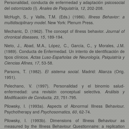
Personalidad, conducta de enfermedad y adaptación psicosocial
del ostomizado (I).
Anales de Psiquiatría, 12
, 202-208.
McHugh, S., y Vallis, T.M. (Eds.) (1986).
Illness Behavior: a
multidisciplinary model
. New York: Plenum Press.
Mechanic, D. (1962). The concept of illness behavior.
Journal of
chronical diseases, 15
, 189-194.
Nieto, J., Abad, M.A., López, C., García, C., y Morales, J.M.
(1989). Conducta de Enfermedad. Un intento de identificación de
tipos clínicos.
Actas Luso-Españolas de Neurología, Psiquiatría y
Ciencias Afines, 17
, 53-58.
Parsons, T. (1982).
El sistema social
. Madrid: Alianza (Orig.
1951).
Pelechano, V. (1997). Personalidad y el binomio salud-
enfermedad: una revisión conceptual selectiva.
Análisis y
Modificación de Conducta, 23
, 751-795.
Pilowsky, I. (1993a). Aspects of Abnormal Illness Behaviour.
Psychotherapy and
Psychosomatics, 60
, 62-74.
Pilowsky, I. (1993b). Dimensions of Illness Behaviour as
measured by the Illness Behaviour Questionnaire: a replication