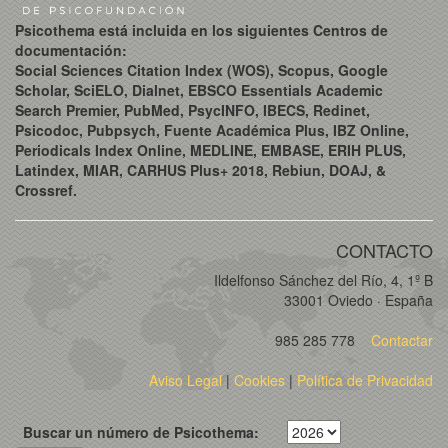
Psicothema está incluida en los siguientes Centros de
documentación:
Social Sciences Citation Index (WOS), Scopus, Google
Scholar, SciELO, Dialnet, EBSCO Essentials Academic
Search Premier, PubMed, PsycINFO, IBECS, Redinet,
Psicodoc, Pubpsych, Fuente Académica Plus, IBZ Online,
Periodicals Index Online, MEDLINE, EMBASE, ERIH PLUS,
Latindex, MIAR, CARHUS Plus+ 2018, Rebiun, DOAJ, &
Crossref.
CONTACTO
Ildelfonso Sánchez del Río, 4, 1º B
33001 Oviedo · España
985 285 778
Contactar
Aviso Legal
|
Cookies
|
Política de Privacidad
Buscar un número de Psicothema: