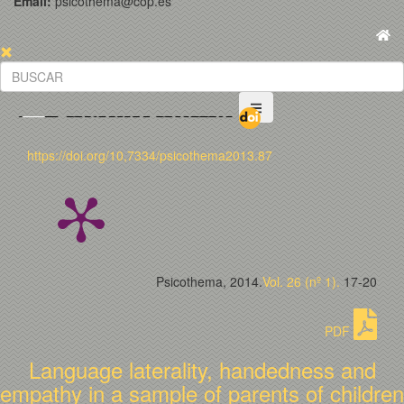
Email:
psicothema@cop.es
https://doi.org/10,7334/psicothema2013.87
Psicothema, 2014.
Vol. 26 (nº 1).
17-20
PDF
Language laterality, handedness and
empathy in a sample of parents of children