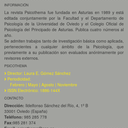
INFORMACIÓN
La revista Psicothema fue fundada en Asturias en 1989 y está
editada conjuntamente por la Facultad y el Departamento de
Psicología de la Universidad de Oviedo y el Colegio Oficial de
Psicología del Principado de Asturias. Publica cuatro números al
año.
Se admiten trabajos tanto de investigación básica como aplicada,
pertenecientes a cualquier ámbito de la Psicología, que
previamente a su publicación son evaluados anónimamente por
revisores externos.
PSICOTHEMA
Director: Laura E. Gómez Sánchez
Periodicidad:
Febrero | Mayo | Agosto | Noviembre
ISSN Electrónico: 1886-144X
CONTACTO
Dirección:
Ildelfonso Sánchez del Río, 4, 1º B
33001 Oviedo (España)
Teléfono:
985 285 778
Fax:
985 281 374