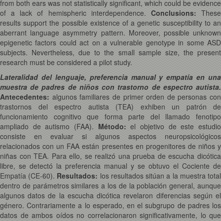
from both ears was not statistically significant, which could be evidence
of a lack of hemispheric interdependence.
Conclusions:
Thes
results support the possible existence of a genetic susceptibility to an
aberrant language asymmetry pattern. Moreover, possible unknown
epigenetic factors could act on a vulnerable genotype in some ASD
subjects. Nevertheless, due to the small sample size, the present
research must be considered a pilot study.
Lateralidad del lenguaje, preferencia manual y empatía en una
muestra de padres de niños con trastorno de espectro autista.
Antecedentes:
algunos familiares de primer orden de personas con
trastornos del espectro autista (TEA) exhiben un patrón de
funcionamiento cognitivo que forma parte del llamado fenotipo
ampliado de autismo (FAA).
Método:
el objetivo de este estudi
consiste en evaluar si algunos aspectos neuropsicológicos
relacionados con un FAA están presentes en progenitores de niños y
niñas con TEA. Para ello, se realizó una prueba de escucha dicótica
libre, se detectó la preferencia manual y se obtuvo el Cociente de
Empatía (CE-60).
Resultados:
los resultados sitúan a la muestra tota
dentro de parámetros similares a los de la población general, aunque
algunos datos de la escucha dicótica revelaron diferencias según el
género. Contrariamente a lo esperado, en el subgrupo de padres los
datos de ambos oídos no correlacionaron significativamente, lo que