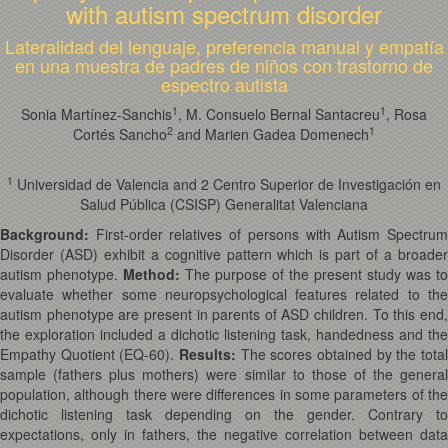
with autism spectrum disorder
Lateralidad del lenguaje, preferencia manual y empatía
en una muestra de padres de niños con trastorno de
espectro autista
1
1
Sonia Martínez-Sanchis
, M. Consuelo Bernal Santacreu
, Rosa
2
1
Cortés Sancho
and Marien Gadea Domenech
1
Universidad de Valencia and 2 Centro Superior de Investigación en
Salud Pública (CSISP) Generalitat Valenciana
Background:
First-order relatives of persons with Autism Spectrum
Disorder (ASD) exhibit a cognitive pattern which is part of a broader
autism phenotype.
Method:
The purpose of the present study was to
evaluate whether some neuropsychological features related to the
autism phenotype are present in parents of ASD children. To this end,
the exploration included a dichotic listening task, handedness and the
Empathy Quotient (EQ-60).
Results:
The scores obtained by the total
sample (fathers plus mothers) were similar to those of the general
population, although there were differences in some parameters of the
dichotic listening task depending on the gender. Contrary to
expectations, only in fathers, the negative correlation between data