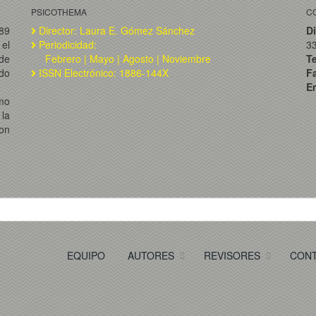
PSICOTHEMA
C
989
Director: Laura E. Gómez Sánchez
Di
el
Periodicidad:
3
de
Febrero | Mayo | Agosto | Noviembre
T
ado
ISSN Electrónico: 1886-144X
F
Em
omo
la
on
EQUIPO
AUTORES
REVISORES
CON