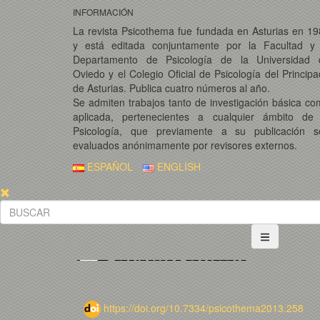
INFORMACIÓN
La revista Psicothema fue fundada en Asturias en 1
y está editada conjuntamente por la Facultad y 
Departamento de Psicología de la Universidad 
Oviedo y el Colegio Oficial de Psicología del Princip
de Asturias. Publica cuatro números al año.
Se admiten trabajos tanto de investigación básica c
aplicada, pertenecientes a cualquier ámbito de 
Psicología, que previamente a su publicación s
evaluados anónimamente por revisores externos.
ESPAÑOL
ENGLISH
https://doi.org/10.7334/psicothema2013.258