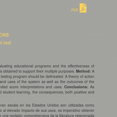
PDF
nces
l test
aluating educational programs and the effectiveness of
is obtained to support their multiple purposes.
Method:
A
a testing program should be delineated. A theory of action
 and uses of the system as well as the outcomes of the
tended score interpretations and uses.
Conclusions:
As
nd student learning, the consequences, both positive and
ran escala en los Estados Unidos son utilizadas como
do al elevado impacto de sus usos, es imperativo obtener
 una revisión comprehensiva de la literatura relacionada