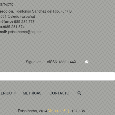
ONTACTO
rección:
Ildelfonso Sánchez del Río, 4, 1º B
3001 Oviedo (España)
eléfono:
985 285 778
ax:
985 281 374
ail:
psicothema@cop.es
Síguenos
eISSN 1886-144X
TENIDO
MÉTRICAS
CONTACTO
Psicothema, 2014.
Vol. 26 (nº 1).
127-135