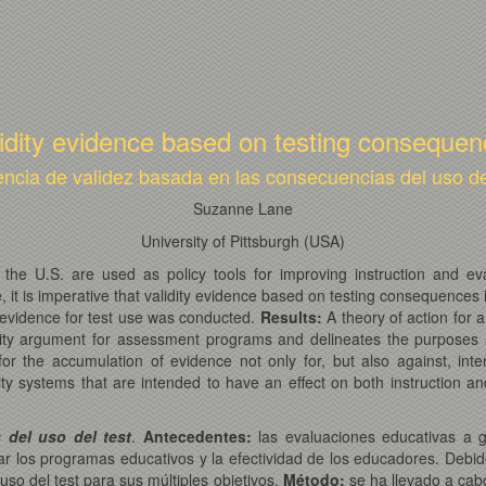
idity evidence based on testing conseque
ncia de validez basada en las consecuencias del uso de
Suzanne Lane
University of Pittsburgh (USA)
he U.S. are used as policy tools for improving instruction and ev
, it is imperative that validity evidence based on testing consequences 
y evidence for test use was conducted.
Results:
A theory of action for 
idity argument for assessment programs and delineates the purposes
 for the accumulation of evidence not only for, but also against, in
ty systems that are intended to have an effect on both instruction a
 del uso del test
.
Antecedentes:
las evaluaciones educativas a g
luar los programas educativos y la efectividad de los educadores. Debi
so del test para sus múltiples objetivos.
Método:
se ha llevado a cabo