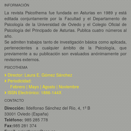
INFORMACIÓN
La revista Psicothema fue fundada en Asturias en 1989 y está
editada conjuntamente por la Facultad y el Departamento de
Psicología de la Universidad de Oviedo y el Colegio Oficial de
Psicología del Principado de Asturias. Publica cuatro números al
año.
Se admiten trabajos tanto de investigación básica como aplicada,
pertenecientes a cualquier ámbito de la Psicología, que
previamente a su publicación son evaluados anónimamente por
revisores externos.
PSICOTHEMA
Director: Laura E. Gómez Sánchez
Periodicidad:
Febrero | Mayo | Agosto | Noviembre
ISSN Electrónico: 1886-144X
CONTACTO
Dirección:
Ildelfonso Sánchez del Río, 4, 1º B
33001 Oviedo (España)
Teléfono:
985 285 778
Fax:
985 281 374