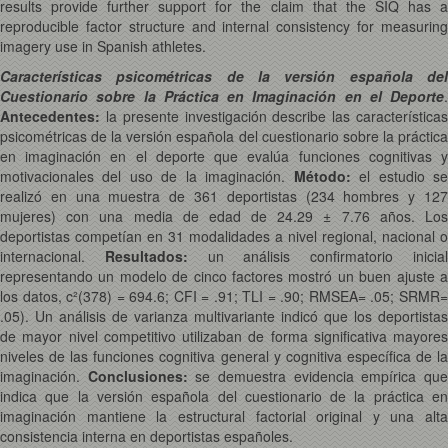
results provide further support for the claim that the SIQ has a
reproducible factor structure and internal consistency for measuring
imagery use in Spanish athletes.
Características psicométricas de la versión española del
Cuestionario sobre la Práctica en Imaginación en el Deporte
.
Antecedentes:
la presente investigación describe las características
psicométricas de la versión española del cuestionario sobre la práctica
en imaginación en el deporte que evalúa funciones cognitivas y
motivacionales del uso de la imaginación.
Método:
el estudio s
realizó en una muestra de 361 deportistas (234 hombres y 127
mujeres) con una media de edad de 24.29 ± 7.76 años. Los
deportistas competían en 31 modalidades a nivel regional, nacional o
internacional.
Resultados:
un análisis confirmatorio inicia
representando un modelo de cinco factores mostró un buen ajuste a
los datos, c²(378) = 694.6; CFI = .91; TLI = .90; RMSEA= .05; SRMR=
.05). Un análisis de varianza multivariante indicó que los deportistas
de mayor nivel competitivo utilizaban de forma significativa mayores
niveles de las funciones cognitiva general y cognitiva específica de la
imaginación.
Conclusiones:
se demuestra evidencia empírica qu
indica que la versión española del cuestionario de la práctica en
imaginación mantiene la estructural factorial original y una alta
consistencia interna en deportistas españoles.