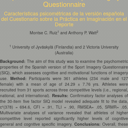
Questionnaire
Características psicométricas de la versión española
del Cuestionario sobre la Práctica en Imaginación en el
Deporte
1
2
Montse C. Ruiz
and Anthony P. Watt
1
University of Jyväskylä (Finlandia) and 2 Victoria University
(Australia)
Background:
The aim of this study was to examine the psychometri
properties of the Spanish version of the Sport Imagery Questionnaire
(SIQ), which assesses cognitive and motivational functions of imagery
use.
Method:
Participants were 361 athletes (234 male and 12
female) with a mean of age of 24.29 ± 7.76 yrs. Athletes were
recruited from 31 sports across three competitive levels (i.e., regional,
national, and international).
Results:
Confirmatory factor analyses o
the 30-item five factor SIQ model revealed adequate fit to the data,
c²(378) = 694.6, CFI = .91, TLI = .90, RMSEA= .05, SRMR= .05.
Multivariate analyses of variance revealed that athletes of higher
competitive level reported significantly higher levels of cognitive
general and cognitive specific imagery.
Conclusions:
Overall, thes