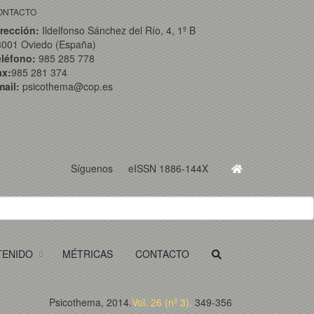
ONTACTO
rección:
Ildelfonso Sánchez del Río, 4, 1º B
3001 Oviedo (España)
eléfono:
985 285 778
ax:
985 281 374
ail:
psicothema@cop.es
Síguenos
eISSN 1886-144X
TENIDO
MÉTRICAS
CONTACTO
Psicothema, 2014.
Vol. 26 (nº 3).
349-356