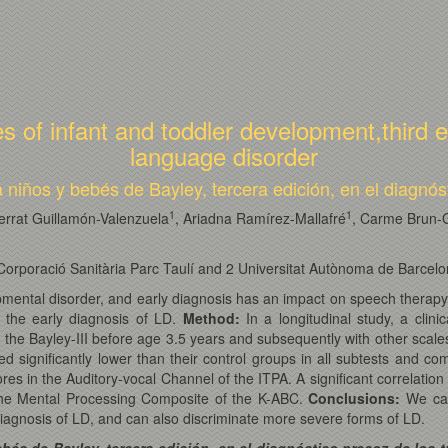
 of infant and toddler development,third ed
language disorder
a niños y bebés de Bayley, tercera edición, en el diagnós
1
1
errat Guillamón-Valenzuela
, Ariadna Ramírez-Mallafré
, Carme Brun-
orporació Sanitària Parc Taulí and 2 Universitat Autònoma de Barcel
ental disorder, and early diagnosis has an impact on speech therapy pr
n the early diagnosis of LD.
Method:
In a longitudinal study, a clini
he Bayley-III before age 3.5 years and subsequently with other scales o
d significantly lower than their control groups in all subtests and co
res in the Auditory-vocal Channel of the ITPA. A significant correlatio
the Mental Processing Composite of the K-ABC.
Conclusions:
We can
y diagnosis of LD, and can also discriminate more severe forms of LD.