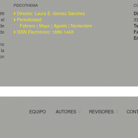
PSICOTHEMA
C
989
Director: Laura E. Gómez Sánchez
Di
el
Periodicidad:
3
de
Febrero | Mayo | Agosto | Noviembre
T
ado
ISSN Electrónico: 1886-144X
F
Em
omo
la
on
EQUIPO
AUTORES
REVISORES
CON