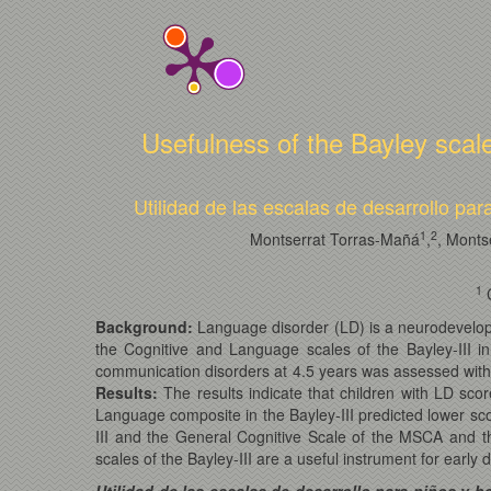
Usefulness of the Bayley scales
Utilidad de las escalas de desarrollo par
1
2
Montserrat Torras-Mañá
,
, Monts
1
C
Background:
Language disorder (LD) is a neurodevelopm
the Cognitive and Language scales of the Bayley-III i
communication disorders at 4.5 years was assessed with t
Results:
The results indicate that children with LD score
Language composite in the Bayley-III predicted lower sco
III and the General Cognitive Scale of the MSCA and 
scales of the Bayley-III are a useful instrument for earl