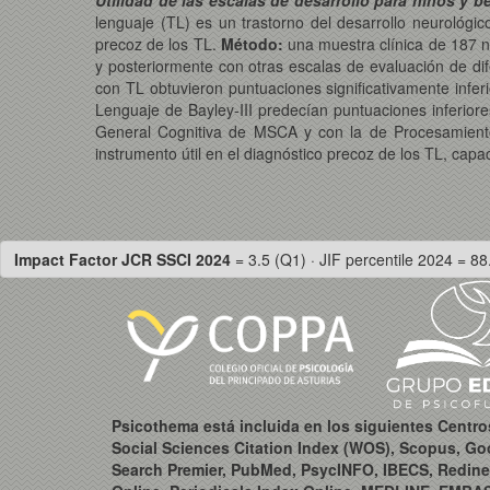
Utilidad de las escalas de desarrollo para niños y b
lenguaje (TL) es un trastorno del desarrollo neurológic
precoz de los TL.
Método:
una muestra clínica de 187 n
y posteriormente con otras escalas de evaluación de dife
con TL obtuvieron puntuaciones significativamente infe
Lenguaje de Bayley-III predecían puntuaciones inferiores 
General Cognitiva de MSCA y con la de Procesamien
instrumento útil en el diagnóstico precoz de los TL, ca
Impact Factor JCR SSCI 2024
= 3.5 (Q1) · JIF percentile 2024 = 88
Psicothema está incluida en los siguientes Centr
Social Sciences Citation Index (WOS), Scopus, Go
Search Premier, PubMed, PsycINFO, IBECS, Redine