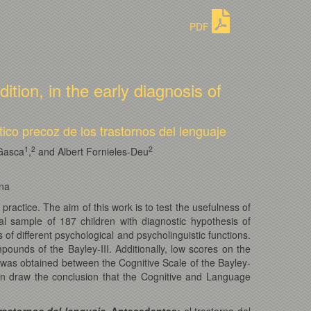
PDF
ition, in the early diagnosis of
tico precoz de los trastornos del lenguaje
1
2
2
Gasca
,
and Albert Fornieles-Deu
ona
actice. The aim of this work is to test the usefulness of
cal sample of 187 children with diagnostic hypothesis of
f different psychological and psycholinguistic functions.
mpounds of the Bayley-III. Additionally, low scores on the
n was obtained between the Cognitive Scale of the Bayley-
 draw the conclusion that the Cognitive and Language