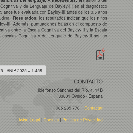
rastornos del lenguaje.
Antecedentes:
el trastorno del
 Cognitiva y de Lenguaje de Bayley-III en el diagnóstico
,5 años fue evaluada con Bayley-III antes de los 3,5 años
udinal.
Resultados:
los resultados indican que los niños
yley-III. Además, puntuaciones bajas en el compuesto de
ativa entre la Escala Cognitiva del Bayley-III y la Escala
 escalas Cognitiva y de Lenguaje de Bayley-III son un
75 · SNIP 2025 = 1.458
CONTACTO
Ildelfonso Sánchez del Río, 4, 1º B
33001 Oviedo · España
985 285 778
Contactar
Aviso Legal
|
Cookies
|
Política de Privacidad