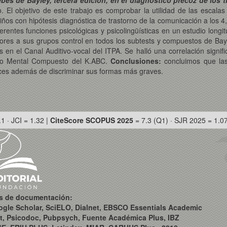
ebés de Bayley, tercera edición, en el diagnóstico precoz de los t
o. El objetivo de este trabajo es comprobar la utilidad de las escalas
iños con hipótesis diagnóstica de trastorno de la comunicación a los 4
rentes funciones psicológicas y psicolingüísticas en un estudio longit
riores a sus grupos control en todos los subtests y compuestos de Ba
en el Canal Auditivo-vocal del ITPA. Se halló una correlación signific
to Mental Compuesto del K.ABC.
Conclusiones:
concluimos que las
paces además de discriminar sus formas más graves.
.1 · JCI = 1.32 |
CiteScore SCOPUS 2025
= 7.3 (Q1) · SJR 2025 = 1.0
os de documentación:
ogle Scholar, SciELO, Dialnet, EBSCO Essentials Academic
t, Psicodoc, Pubpsych, Fuente Académica Plus, IBZ