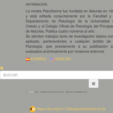
INFORMACIÓN
La revista Psicothema fue fundada en Asturias en 1
y está editada conjuntamente por la Facultad y 
Departamento de Psicología de la Universidad 
Oviedo y el Colegio Oficial de Psicología del Princip
de Asturias. Publica cuatro números al año.
Se admiten trabajos tanto de investigación básica c
aplicada, pertenecientes a cualquier ámbito de 
Psicología, que previamente a su publicación s
evaluados anónimamente por revisores externos.
ESPAÑOL
ENGLISH
https://doi.org/10.7334/psicothema2014.29