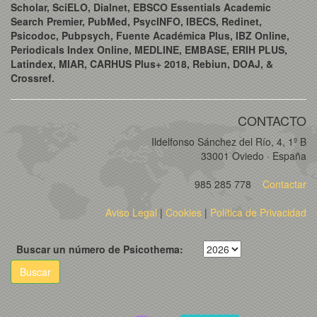
Scholar, SciELO, Dialnet, EBSCO Essentials Academic
Search Premier, PubMed, PsycINFO, IBECS, Redinet,
Psicodoc, Pubpsych, Fuente Académica Plus, IBZ Online,
Periodicals Index Online, MEDLINE, EMBASE, ERIH PLUS,
Latindex, MIAR, CARHUS Plus+ 2018, Rebiun, DOAJ, &
Crossref.
CONTACTO
Ildelfonso Sánchez del Río, 4, 1º B
33001 Oviedo · España
985 285 778
Contactar
Aviso Legal
|
Cookies
|
Política de Privacidad
Buscar un número de Psicothema:
Buscar