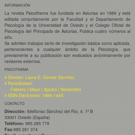
INFORMACIÓN
La revista Psicothema fue fundada en Asturias en 1989 y está
editada conjuntamente por la Facultad y el Departamento de
Psicología de la Universidad de Oviedo y el Colegio Oficial de
Psicología del Principado de Asturias. Publica cuatro números al
año.
Se admiten trabajos tanto de investigación básica como aplicada,
pertenecientes a cualquier ámbito de la Psicología, que
previamente a su publicación son evaluados anónimamente por
revisores externos.
PSICOTHEMA
Director: Laura E. Gómez Sánchez
Periodicidad:
Febrero | Mayo | Agosto | Noviembre
ISSN Electrónico: 1886-144X
CONTACTO
Dirección:
Ildelfonso Sánchez del Río, 4, 1º B
33001 Oviedo (España)
Teléfono:
985 285 778
Fax:
985 281 374