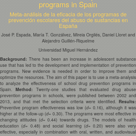
programs in Spain
Meta-análisis de la eficacia de los programas de
prevención escolares del abuso de sustancias en
España
José P. Espada, María T. Gonzálvez, Mireia Orgilés, Daniel Lloret and
Alejandro Guillén-Riquelme
Universidad Miguel Hernández
Background:
There has been an increase in adolescent substance
use that has led to the development and implementation of prevention
programs. New evidence is needed in order to improve them and
optimize the resources. The aim of this paper is to use a meta-analysis
to analyze the effectiveness of school drug prevention programs in
Spain.
Method:
Twenty-one studies that evaluated drug abus
prevention programs in schools, were published between 2002 and
2013, and that met the selection criteria were identified.
Results:
Preventive program effectiveness was low (
d
= 0.16), although it was
higher at the follow-up (
d
= 0.30). The programs were most effective i
changing attitudes (
d
= 0.44) towards drugs. The models of healt
education (
d
= 0.48) and social learning (
d
= 0.20) were also ver
effective, especially in combination with oral, written, and audiovisual