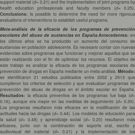
support material (
d
= 0.21) and the implementation of joint programs by
health education professionals and faculty members (
d
= 0.25)
Conclusions:
Is possible to determine the need for more rigorous
evaluations of interventions to establish useful programs.
Meta-análisis de la eficacia de los programas de prevención
escolares del abuso de sustancias en España.
Antecedentes:
e
los últimos años se ha producido un aumento del consumo de
sustancias en población adolescente. Es necesario contar con nuevas
evidencias sobre programas que funcionan y mejorar aquellos que se
están realizando con el fin de optimizar los recursos. El objetivo de
este trabajo es analizar la eficacia de los programas escolares de
prevención de drogas en España mediante un meta-análisis.
Método:
se identificaron 21 estudios publicados entre 2002 y 2013 que
cumplieron los criterios de selección y que evaluaban programas de
prevención del abuso de drogas en el ámbito escolar en España.
Resultados:
la eficacia preventiva de los programas fue baja (
d
=
0.16), aunque era mayor en las medidas de seguimiento (
d
= 0.30)
Los programas resultaron más eficaces en la modificación de las
actitudes hacia las drogas (
d
= 0.44). Los modelos de educación para
la salud (
d
= 0.48) y aprendizaje social (
d
= 0.20) resultaron má
eficaces, junto con la combinación de soporte oral, escrito y
audiovisual del material (
d
= 0.21) y la implementación de lo