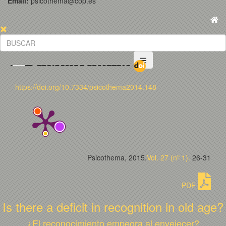
Email:
psicothema@cop.es
https://doi.org/10.7334/psicothema2014.148
Psicothema, 2015.
Vol. 27 (nº 1).
26-31
PDF
Is there a deficit in recognition in old age?
¿El reconocimiento empeora al envejecer?