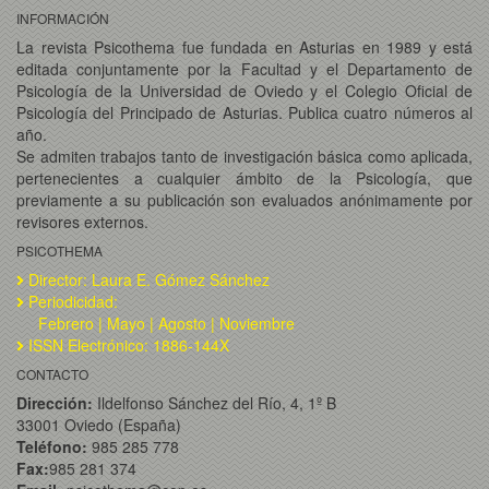
INFORMACIÓN
La revista Psicothema fue fundada en Asturias en 1989 y está
editada conjuntamente por la Facultad y el Departamento de
Psicología de la Universidad de Oviedo y el Colegio Oficial de
Psicología del Principado de Asturias. Publica cuatro números al
año.
Se admiten trabajos tanto de investigación básica como aplicada,
pertenecientes a cualquier ámbito de la Psicología, que
previamente a su publicación son evaluados anónimamente por
revisores externos.
PSICOTHEMA
Director: Laura E. Gómez Sánchez
Periodicidad:
Febrero | Mayo | Agosto | Noviembre
ISSN Electrónico: 1886-144X
CONTACTO
Dirección:
Ildelfonso Sánchez del Río, 4, 1º B
33001 Oviedo (España)
Teléfono:
985 285 778
Fax:
985 281 374