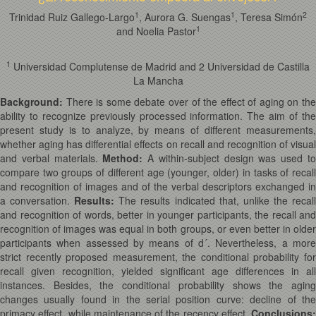
1
1
2
Trinidad Ruiz Gallego-Largo
, Aurora G. Suengas
, Teresa Simón
1
and Noelia Pastor
1
Universidad Complutense de Madrid and 2 Universidad de Castilla
La Mancha
Background:
There is some debate over of the effect of aging on the
ability to recognize previously processed information. The aim of the
present study is to analyze, by means of different measurements,
whether aging has differential effects on recall and recognition of visual
and verbal materials.
Method:
A within-subject design was used t
compare two groups of different age (younger, older) in tasks of recall
and recognition of images and of the verbal descriptors exchanged in
a conversation.
Results:
The results indicated that, unlike the recal
and recognition of words, better in younger participants, the recall and
recognition of images was equal in both groups, or even better in older
participants when assessed by means of d´. Nevertheless, a more
strict recently proposed measurement, the conditional probability for
recall given recognition, yielded significant age differences in all
instances. Besides, the conditional probability shows the aging
changes usually found in the serial position curve: decline of the
primacy effect, while maintenance of the recency effect.
Conclusions: