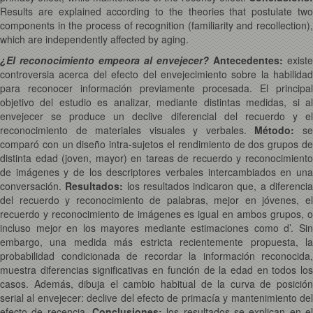
Results are explained according to the theories that postulate two
components in the process of recognition (familiarity and recollection),
which are independently affected by aging.
¿El reconocimiento empeora al envejecer?
Antecedentes:
existe
controversia acerca del efecto del envejecimiento sobre la habilidad
para reconocer información previamente procesada. El principal
objetivo del estudio es analizar, mediante distintas medidas, si al
envejecer se produce un declive diferencial del recuerdo y el
reconocimiento de materiales visuales y verbales.
Método:
s
comparó con un diseño intra-sujetos el rendimiento de dos grupos de
distinta edad (joven, mayor) en tareas de recuerdo y reconocimiento
de imágenes y de los descriptores verbales intercambiados en una
conversación.
Resultados:
los resultados indicaron que, a diferenci
del recuerdo y reconocimiento de palabras, mejor en jóvenes, el
recuerdo y reconocimiento de imágenes es igual en ambos grupos, o
incluso mejor en los mayores mediante estimaciones como d’. Sin
embargo, una medida más estricta recientemente propuesta, la
probabilidad condicionada de recordar la información reconocida,
muestra diferencias significativas en función de la edad en todos los
casos. Además, dibuja el cambio habitual de la curva de posición
serial al envejecer: declive del efecto de primacía y mantenimiento del
efecto de recencia.
Conclusiones:
los resultados se explican en el