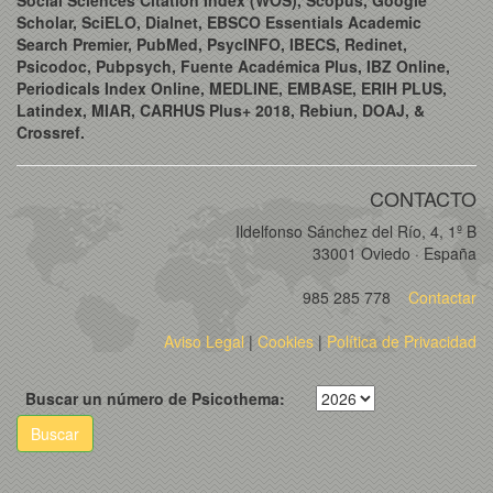
Social Sciences Citation Index (WOS), Scopus, Google
Scholar, SciELO, Dialnet, EBSCO Essentials Academic
Search Premier, PubMed, PsycINFO, IBECS, Redinet,
Psicodoc, Pubpsych, Fuente Académica Plus, IBZ Online,
Periodicals Index Online, MEDLINE, EMBASE, ERIH PLUS,
Latindex, MIAR, CARHUS Plus+ 2018, Rebiun, DOAJ, &
Crossref.
CONTACTO
Ildelfonso Sánchez del Río, 4, 1º B
33001 Oviedo · España
985 285 778
Contactar
Aviso Legal
|
Cookies
|
Política de Privacidad
Buscar un número de Psicothema:
Buscar