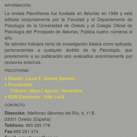
INFORMACIÓN
La revista Psicothema fue fundada en Asturias en 1989 y está
editada conjuntamente por la Facultad y el Departamento de
Psicología de la Universidad de Oviedo y el Colegio Oficial de
Psicología del Principado de Asturias. Publica cuatro números al
año.
Se admiten trabajos tanto de investigación básica como aplicada,
pertenecientes a cualquier ámbito de la Psicología, que
previamente a su publicación son evaluados anónimamente por
revisores externos.
PSICOTHEMA
Director: Laura E. Gómez Sánchez
Periodicidad:
Febrero | Mayo | Agosto | Noviembre
ISSN Electrónico: 1886-144X
CONTACTO
Dirección:
Ildelfonso Sánchez del Río, 4, 1º B
33001 Oviedo (España)
Teléfono:
985 285 778
Fax:
985 281 374