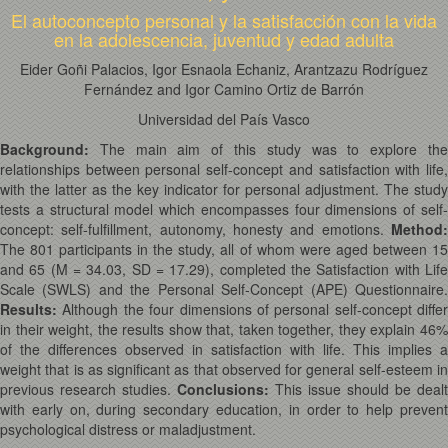
El autoconcepto personal y la satisfacción con la vida
en la adolescencia, juventud y edad adulta
Eider Goñi Palacios, Igor Esnaola Echaniz, Arantzazu Rodríguez
Fernández and Igor Camino Ortiz de Barrón
Universidad del País Vasco
Background:
The main aim of this study was to explore the
relationships between personal self-concept and satisfaction with life,
with the latter as the key indicator for personal adjustment. The study
tests a structural model which encompasses four dimensions of self-
concept: self-fulfillment, autonomy, honesty and emotions.
Method:
The 801 participants in the study, all of whom were aged between 15
and 65 (M = 34.03, SD = 17.29), completed the Satisfaction with Life
Scale (SWLS) and the Personal Self-Concept (APE) Questionnaire.
Results:
Although the four dimensions of personal self-concept differ
in their weight, the results show that, taken together, they explain 46%
of the differences observed in satisfaction with life. This implies a
weight that is as significant as that observed for general self-esteem in
previous research studies.
Conclusions:
This issue should be dealt
with early on, during secondary education, in order to help prevent
psychological distress or maladjustment.