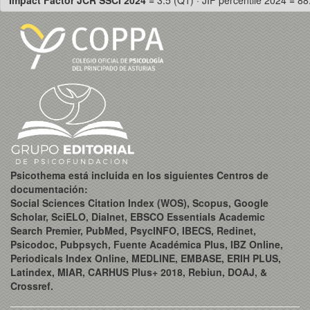
Impact Factor JCR SSCI 2024
= 3.5 (Q1) · JIF percentile 2024 = 88
Psicothema está incluida en los siguientes Centros de
documentación:
Social Sciences Citation Index (WOS), Scopus, Google
Scholar, SciELO, Dialnet, EBSCO Essentials Academic
Search Premier, PubMed, PsycINFO, IBECS, Redinet,
Psicodoc, Pubpsych, Fuente Académica Plus, IBZ Online,
Periodicals Index Online, MEDLINE, EMBASE, ERIH PLUS,
Latindex, MIAR, CARHUS Plus+ 2018, Rebiun, DOAJ, &
Crossref.