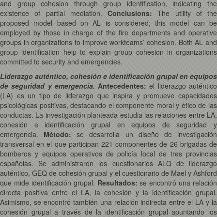
and group cohesion through group identification, indicating the
existence of partial mediation.
Conclusions:
The utility of the
proposed model based on AL is considered; this model can be
employed by those in charge of the fire departments and operative
groups in organizations to improve workteams’ cohesion. Both AL and
group identification help to explain group cohesion in organizations
committed to security and emergencies.
Liderazgo auténtico, cohesión e identificación grupal en equipos
de seguridad y emergencia.
Antecedentes:
el liderazgo auténtic
(LA) es un tipo de liderazgo que inspira y promueve capacidades
psicológicas positivas, destacando el componente moral y ético de las
conductas. La investigación planteada estudia las relaciones entre LA,
cohesión e identificación grupal en equipos de seguridad y
emergencia.
Método:
se desarrolla un diseño de investigació
transversal en el que participan 221 componentes de 26 brigadas de
bomberos y equipos operativos de policía local de tres provincias
españolas. Se administraron los cuestionarios ALQ de liderazgo
auténtico, GEQ de cohesión grupal y el cuestionario de Mael y Ashford
que mide identificación grupal.
Resultados:
se encontró una relación
directa positiva entre el LA, la cohesión y la identificación grupal.
Asimismo, se encontró también una relación indirecta entre el LA y la
cohesión grupal a través de la identificación grupal apuntando los