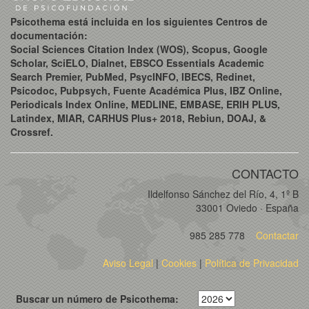
Psicothema está incluida en los siguientes Centros de
documentación:
Social Sciences Citation Index (WOS), Scopus, Google
Scholar, SciELO, Dialnet, EBSCO Essentials Academic
Search Premier, PubMed, PsycINFO, IBECS, Redinet,
Psicodoc, Pubpsych, Fuente Académica Plus, IBZ Online,
Periodicals Index Online, MEDLINE, EMBASE, ERIH PLUS,
Latindex, MIAR, CARHUS Plus+ 2018, Rebiun, DOAJ, &
Crossref.
CONTACTO
Ildelfonso Sánchez del Río, 4, 1º B
33001 Oviedo · España
985 285 778
Contactar
Aviso Legal
|
Cookies
|
Política de Privacidad
Buscar un número de Psicothema: