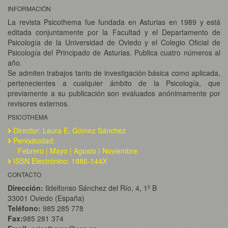
INFORMACIÓN
La revista Psicothema fue fundada en Asturias en 1989 y está
editada conjuntamente por la Facultad y el Departamento de
Psicología de la Universidad de Oviedo y el Colegio Oficial de
Psicología del Principado de Asturias. Publica cuatro números al
año.
Se admiten trabajos tanto de investigación básica como aplicada,
pertenecientes a cualquier ámbito de la Psicología, que
previamente a su publicación son evaluados anónimamente por
revisores externos.
PSICOTHEMA
Director: Laura E. Gómez Sánchez
Periodicidad:
Febrero | Mayo | Agosto | Noviembre
ISSN Electrónico: 1886-144X
CONTACTO
Dirección:
Ildelfonso Sánchez del Río, 4, 1º B
33001 Oviedo (España)
Teléfono:
985 285 778
Fax:
985 281 374