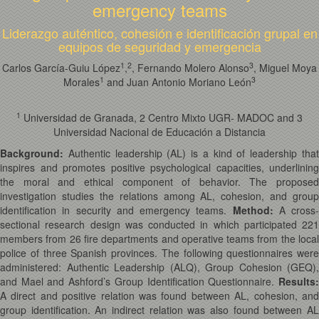
emergency teams
Liderazgo auténtico, cohesión e identificación grupal en
equipos de seguridad y emergencia
1
2
3
Carlos García-Guiu López
,
, Fernando Molero Alonso
, Miguel Moya
1
3
Morales
and Juan Antonio Moriano León
1
Universidad de Granada, 2 Centro Mixto UGR- MADOC and 3
Universidad Nacional de Educación a Distancia
Background:
Authentic leadership (AL) is a kind of leadership that
inspires and promotes positive psychological capacities, underlining
the moral and ethical component of behavior. The proposed
investigation studies the relations among AL, cohesion, and group
identification in security and emergency teams.
Method:
A cross-
sectional research design was conducted in which participated 221
members from 26 fire departments and operative teams from the local
police of three Spanish provinces. The following questionnaires were
administered: Authentic Leadership (ALQ), Group Cohesion (GEQ),
and Mael and Ashford’s Group Identification Questionnaire.
Results:
A direct and positive relation was found between AL, cohesion, and
group identification. An indirect relation was also found between AL