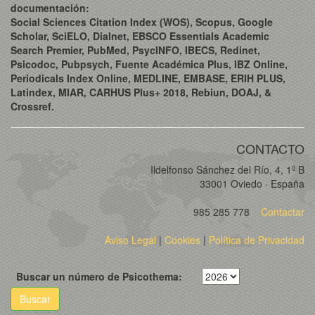
documentación:
Social Sciences Citation Index (WOS), Scopus, Google
Scholar, SciELO, Dialnet, EBSCO Essentials Academic
Search Premier, PubMed, PsycINFO, IBECS, Redinet,
Psicodoc, Pubpsych, Fuente Académica Plus, IBZ Online,
Periodicals Index Online, MEDLINE, EMBASE, ERIH PLUS,
Latindex, MIAR, CARHUS Plus+ 2018, Rebiun, DOAJ, &
Crossref.
CONTACTO
Ildelfonso Sánchez del Río, 4, 1º B
33001 Oviedo · España
985 285 778
Contactar
Aviso Legal
|
Cookies
|
Política de Privacidad
Buscar un número de Psicothema:
Buscar