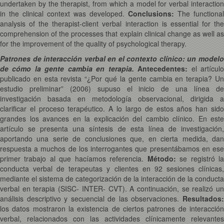
undertaken by the therapist, from which a model for verbal interaction
in the clinical context was developed.
Conclusions:
The functional
analysis of the therapist-client verbal interaction is essential for the
comprehension of the processes that explain clinical change as well as
for the improvement of the quality of psychological therapy.
Patrones de interacción verbal en el contexto clínico: un modelo
de cómo la gente cambia en terapia.
Antecedentes:
el artícul
publicado en esta revista “¿Por qué la gente cambia en terapia? Un
estudio preliminar” (2006) supuso el inicio de una línea de
investigación basada en metodología observacional, dirigida a
clarificar el proceso terapéutico. A lo largo de estos años han sido
grandes los avances en la explicación del cambio clínico. En este
artículo se presenta una síntesis de esta línea de investigación,
aportando una serie de conclusiones que, en cierta medida, dan
respuesta a muchos de los interrogantes que presentábamos en ese
primer trabajo al que hacíamos referencia.
Método:
se registró l
conducta verbal de terapeutas y clientes en 92 sesiones clínicas,
mediante el sistema de categorización de la interacción de la conducta
verbal en terapia (SISC- INTER- CVT). A continuación, se realizó un
análisis descriptivo y secuencial de las observaciones.
Resultados:
los datos mostraron la existencia de ciertos patrones de interacción
verbal, relacionados con las actividades clínicamente relevantes