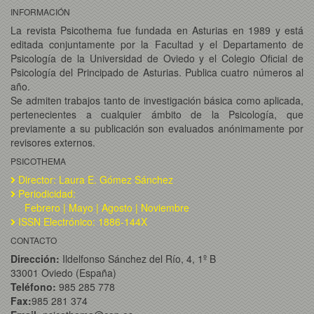
INFORMACIÓN
La revista Psicothema fue fundada en Asturias en 1989 y está
editada conjuntamente por la Facultad y el Departamento de
Psicología de la Universidad de Oviedo y el Colegio Oficial de
Psicología del Principado de Asturias. Publica cuatro números al
año.
Se admiten trabajos tanto de investigación básica como aplicada,
pertenecientes a cualquier ámbito de la Psicología, que
previamente a su publicación son evaluados anónimamente por
revisores externos.
PSICOTHEMA
Director: Laura E. Gómez Sánchez
Periodicidad:
Febrero | Mayo | Agosto | Noviembre
ISSN Electrónico: 1886-144X
CONTACTO
Dirección:
Ildelfonso Sánchez del Río, 4, 1º B
33001 Oviedo (España)
Teléfono:
985 285 778
Fax:
985 281 374