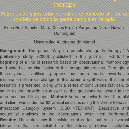
therapy
Patrones de interacción verbal en el contexto clínico: un
modelo de cómo la gente cambia en terapia
Elena Ruiz-Sancho, María Xesús Froján-Parga and Nerea Galván-
Domínguez
Universidad Autónoma de Madrid
Background:
The paper “Why do people change in therapy? A
preliminary study” (2006), published in this journal, led to the
beginning of a line of research based on observational methodology
and aimed at the clarification of the therapeutic process. Throughout
these years, significant progress has been made towards an
explanation of clinical change. In this paper, a synthesis of this line of
research is presented, along with a series of conclusions that can, to
some extent, provide an answer to the questions we posed in the
aforementioned first paper.
Method:
Verbal behavior both of therapist
and client was coded for 92 clinical sessions using the Verbal Behavior
Interaction Category System (SISC-INTER-CVT). Descriptive and
sequential analyses of the observations were then performed.
Results:
The data show the existence of certain patterns of verba
interaction that are related to the clinically relevant activities