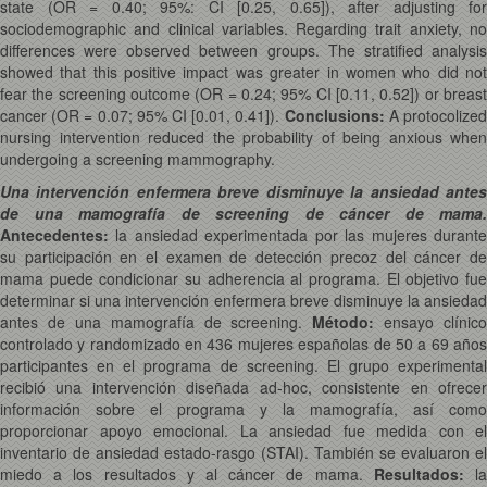
state (OR = 0.40; 95%: CI [0.25, 0.65]), after adjusting for
sociodemographic and clinical variables. Regarding trait anxiety, no
differences were observed between groups. The stratified analysis
showed that this positive impact was greater in women who did not
fear the screening outcome (OR = 0.24; 95% CI [0.11, 0.52]) or breast
cancer (OR = 0.07; 95% CI [0.01, 0.41]).
Conclusions:
A protocolize
nursing intervention reduced the probability of being anxious when
undergoing a screening mammography.
Una intervención enfermera breve disminuye la ansiedad antes
de una mamografía de screening de cáncer de mama.
Antecedentes:
la ansiedad experimentada por las mujeres durante
su participación en el examen de detección precoz del cáncer de
mama puede condicionar su adherencia al programa. El objetivo fue
determinar si una intervención enfermera breve disminuye la ansiedad
antes de una mamografía de screening.
Método:
ensayo clínico
controlado y randomizado en 436 mujeres españolas de 50 a 69 años
participantes en el programa de screening. El grupo experimental
recibió una intervención diseñada ad-hoc, consistente en ofrecer
información sobre el programa y la mamografía, así como
proporcionar apoyo emocional. La ansiedad fue medida con el
inventario de ansiedad estado-rasgo (STAI). También se evaluaron el
miedo a los resultados y al cáncer de mama.
Resultados:
l