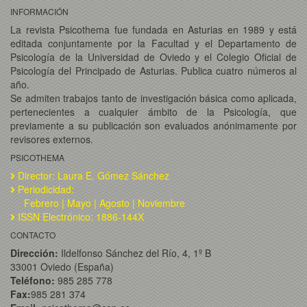
INFORMACIÓN
La revista Psicothema fue fundada en Asturias en 1989 y está
editada conjuntamente por la Facultad y el Departamento de
Psicología de la Universidad de Oviedo y el Colegio Oficial de
Psicología del Principado de Asturias. Publica cuatro números al
año.
Se admiten trabajos tanto de investigación básica como aplicada,
pertenecientes a cualquier ámbito de la Psicología, que
previamente a su publicación son evaluados anónimamente por
revisores externos.
PSICOTHEMA
Director: Laura E. Gómez Sánchez
Periodicidad:
Febrero | Mayo | Agosto | Noviembre
ISSN Electrónico: 1886-144X
CONTACTO
Dirección:
Ildelfonso Sánchez del Río, 4, 1º B
33001 Oviedo (España)
Teléfono:
985 285 778
Fax:
985 281 374