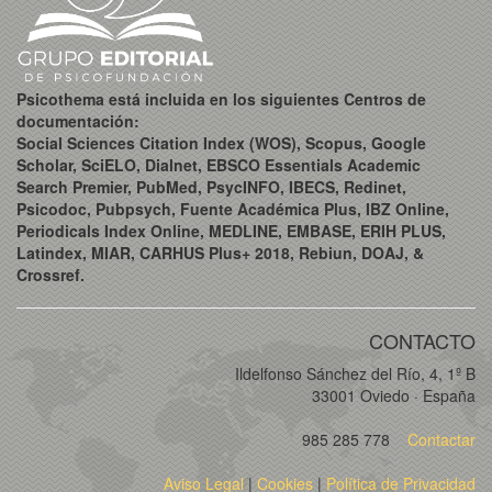
Psicothema está incluida en los siguientes Centros de
documentación:
Social Sciences Citation Index (WOS), Scopus, Google
Scholar, SciELO, Dialnet, EBSCO Essentials Academic
Search Premier, PubMed, PsycINFO, IBECS, Redinet,
Psicodoc, Pubpsych, Fuente Académica Plus, IBZ Online,
Periodicals Index Online, MEDLINE, EMBASE, ERIH PLUS,
Latindex, MIAR, CARHUS Plus+ 2018, Rebiun, DOAJ, &
Crossref.
CONTACTO
Ildelfonso Sánchez del Río, 4, 1º B
33001 Oviedo · España
985 285 778
Contactar
Aviso Legal
|
Cookies
|
Política de Privacidad