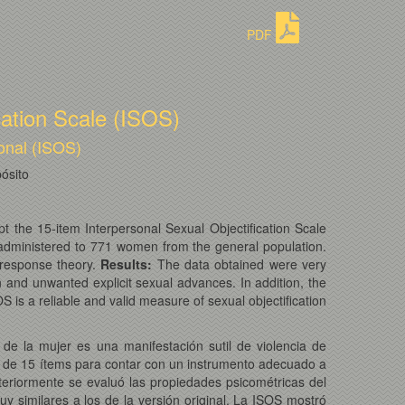
PDF
cation Scale (ISOS)
onal (ISOS)
ósito
t the 15-item Interpersonal Sexual Objectification Scale
s administered to 771 women from the general population.
 response theory.
Results:
The data obtained were very
n and unwanted explicit sexual advances. In addition, the
 is a reliable and valid measure of sexual objectification
 de la mujer es una manifestación sutil de violencia de
OS) de 15 ítems para contar con un instrumento adecuado a
teriormente se evaluó las propiedades psicométricas del
y similares a los de la versión original. La ISOS mostró