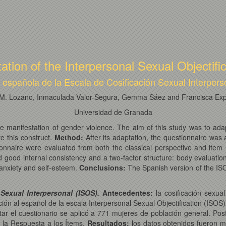
tion of the Interpersonal Sexual Objectifi
 española de la Escala de Cosificación Sexual Interpers
 M. Lozano, Inmaculada Valor-Segura, Gemma Sáez and Francisca Exp
Universidad de Granada
e manifestation of gender violence. The aim of this study was to adap
te this construct.
Method:
After its adaptation, the questionnaire wa
ionnaire were evaluated from both the classical perspective and item
d good internal consistency and a two-factor structure: body evaluatio
anxiety and self-esteem.
Conclusions:
The Spanish version of the ISOS
Sexual Interpersonal (ISOS).
Antecedentes:
la cosificación sexual
tación al español de la escala Interpersonal Sexual Objectification (IS
ar el cuestionario se aplicó a 771 mujeres de población general. Pos
e la Respuesta a los Ítems.
Resultados:
los datos obtenidos fueron mu