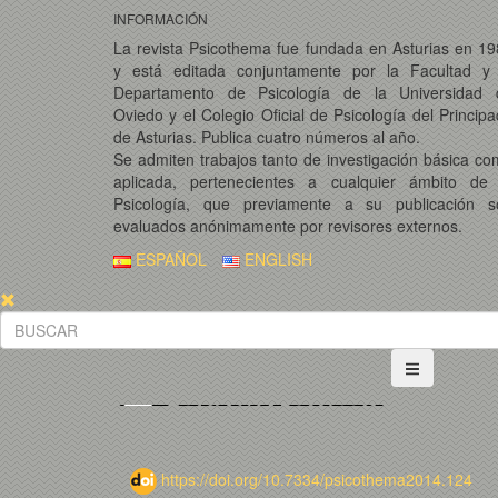
INFORMACIÓN
La revista Psicothema fue fundada en Asturias en 1
y está editada conjuntamente por la Facultad y 
Departamento de Psicología de la Universidad 
Oviedo y el Colegio Oficial de Psicología del Princip
de Asturias. Publica cuatro números al año.
Se admiten trabajos tanto de investigación básica c
aplicada, pertenecientes a cualquier ámbito de 
Psicología, que previamente a su publicación s
evaluados anónimamente por revisores externos.
ESPAÑOL
ENGLISH
https://doi.org/10.7334/psicothema2014.124