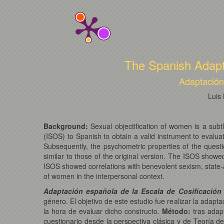
The Spanish Adapta
Adaptación
Luis
Background:
Sexual objectification of women is a subtl
(ISOS) to Spanish to obtain a valid instrument to evalua
Subsequently, the psychometric properties of the quest
similar to those of the original version. The ISOS showe
ISOS showed correlations with benevolent sexism, state-
of women in the interpersonal context.
Adaptación española de la Escala de Cosificación 
género. El objetivo de este estudio fue realizar la adap
la hora de evaluar dicho constructo.
Método:
tras adapt
cuestionario desde la perspectiva clásica y de Teoría d