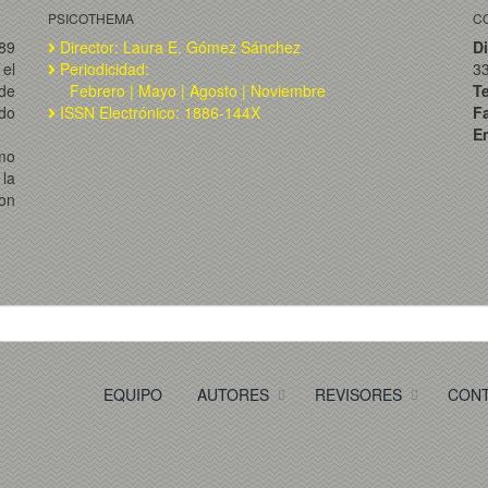
PSICOTHEMA
C
989
Director: Laura E. Gómez Sánchez
Di
el
Periodicidad:
3
de
Febrero | Mayo | Agosto | Noviembre
T
ado
ISSN Electrónico: 1886-144X
F
Em
omo
la
on
EQUIPO
AUTORES
REVISORES
CON