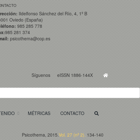
ONTACTO
rección:
Ildelfonso Sánchez del Río, 4, 1º B
3001 Oviedo (España)
eléfono:
985 285 778
ax:
985 281 374
ail:
psicothema@cop.es
Síguenos
eISSN 1886-144X
TENIDO
MÉTRICAS
CONTACTO
Psicothema, 2015.
Vol. 27 (nº 2).
134-140