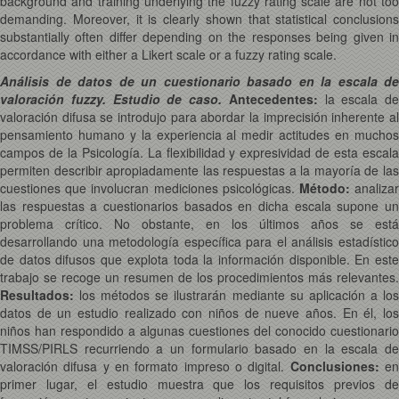
background and training underlying the fuzzy rating scale are not too
demanding. Moreover, it is clearly shown that statistical conclusions
substantially often differ depending on the responses being given in
accordance with either a Likert scale or a fuzzy rating scale.
Análisis de datos de un cuestionario basado en la escala de
valoración fuzzy. Estudio de caso.
Antecedentes:
la escala de
valoración difusa se introdujo para abordar la imprecisión inherente al
pensamiento humano y la experiencia al medir actitudes en muchos
campos de la Psicología. La flexibilidad y expresividad de esta escala
permiten describir apropiadamente las respuestas a la mayoría de las
cuestiones que involucran mediciones psicológicas.
Método:
analiza
las respuestas a cuestionarios basados en dicha escala supone un
problema crítico. No obstante, en los últimos años se está
desarrollando una metodología específica para el análisis estadístico
de datos difusos que explota toda la información disponible. En este
trabajo se recoge un resumen de los procedimientos más relevantes.
Resultados:
los métodos se ilustrarán mediante su aplicación a los
datos de un estudio realizado con niños de nueve años. En él, los
niños han respondido a algunas cuestiones del conocido cuestionario
TIMSS/PIRLS recurriendo a un formulario basado en la escala de
valoración difusa y en formato impreso o digital.
Conclusiones:
e
primer lugar, el estudio muestra que los requisitos previos de