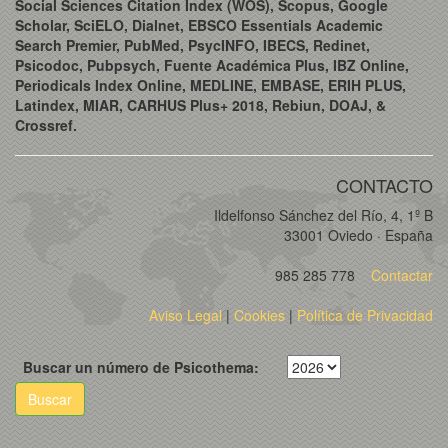
Social Sciences Citation Index (WOS), Scopus, Google
Scholar, SciELO, Dialnet, EBSCO Essentials Academic
Search Premier, PubMed, PsycINFO, IBECS, Redinet,
Psicodoc, Pubpsych, Fuente Académica Plus, IBZ Online,
Periodicals Index Online, MEDLINE, EMBASE, ERIH PLUS,
Latindex, MIAR, CARHUS Plus+ 2018, Rebiun, DOAJ, &
Crossref.
CONTACTO
Ildelfonso Sánchez del Río, 4, 1º B
33001 Oviedo · España
985 285 778
Contactar
Aviso Legal
|
Cookies
|
Política de Privacidad
Buscar un número de Psicothema:
Buscar