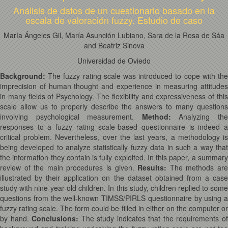
Análisis de datos de un cuestionario basado en la
escala de valoración fuzzy. Estudio de caso
María Ángeles Gil, María Asunción Lubiano, Sara de la Rosa de Sáa
and Beatriz Sinova
Universidad de Oviedo
Background:
The fuzzy rating scale was introduced to cope with the
imprecision of human thought and experience in measuring attitudes
in many fields of Psychology. The flexibility and expressiveness of this
scale allow us to properly describe the answers to many questions
involving psychological measurement.
Method
:
Analyzing th
responses to a fuzzy rating scale-based questionnaire is indeed a
critical problem. Nevertheless, over the last years, a methodology is
being developed to analyze statistically fuzzy data in such a way that
the information they contain is fully exploited. In this paper, a summary
review of the main procedures is given.
Results
:
The methods ar
illustrated by their application on the dataset obtained from a case
study with nine-year-old children. In this study, children replied to some
questions from the well-known TIMSS/PIRLS questionnaire by using a
fuzzy rating scale. The form could be filled in either on the computer or
by hand.
Conclusions
:
The study indicates that the requirements o