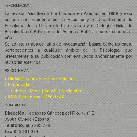
INFORMACIÓN
La revista Psicothema fue fundada en Asturias en 1989 y está
editada conjuntamente por la Facultad y el Departamento de
Psicología de la Universidad de Oviedo y el Colegio Oficial de
Psicología del Principado de Asturias. Publica cuatro números al
año.
Se admiten trabajos tanto de investigación básica como aplicada,
pertenecientes a cualquier ámbito de la Psicología, que
previamente a su publicación son evaluados anónimamente por
revisores externos.
PSICOTHEMA
Director: Laura E. Gómez Sánchez
Periodicidad:
Febrero | Mayo | Agosto | Noviembre
ISSN Electrónico: 1886-144X
CONTACTO
Dirección:
Ildelfonso Sánchez del Río, 4, 1º B
33001 Oviedo (España)
Teléfono:
985 285 778
Fax:
985 281 374