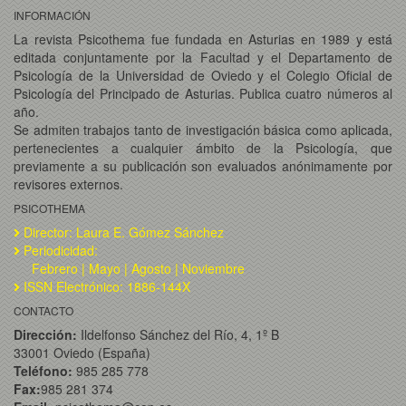
INFORMACIÓN
La revista Psicothema fue fundada en Asturias en 1989 y está
editada conjuntamente por la Facultad y el Departamento de
Psicología de la Universidad de Oviedo y el Colegio Oficial de
Psicología del Principado de Asturias. Publica cuatro números al
año.
Se admiten trabajos tanto de investigación básica como aplicada,
pertenecientes a cualquier ámbito de la Psicología, que
previamente a su publicación son evaluados anónimamente por
revisores externos.
PSICOTHEMA
Director: Laura E. Gómez Sánchez
Periodicidad:
Febrero | Mayo | Agosto | Noviembre
ISSN Electrónico: 1886-144X
CONTACTO
Dirección:
Ildelfonso Sánchez del Río, 4, 1º B
33001 Oviedo (España)
Teléfono:
985 285 778
Fax:
985 281 374