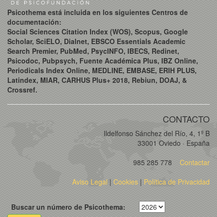
Psicothema está incluida en los siguientes Centros de
documentación:
Social Sciences Citation Index (WOS), Scopus, Google
Scholar, SciELO, Dialnet, EBSCO Essentials Academic
Search Premier, PubMed, PsycINFO, IBECS, Redinet,
Psicodoc, Pubpsych, Fuente Académica Plus, IBZ Online,
Periodicals Index Online, MEDLINE, EMBASE, ERIH PLUS,
Latindex, MIAR, CARHUS Plus+ 2018, Rebiun, DOAJ, &
Crossref.
CONTACTO
Ildelfonso Sánchez del Río, 4, 1º B
33001 Oviedo · España
985 285 778
Contactar
Aviso Legal
|
Cookies
|
Política de Privacidad
Buscar un número de Psicothema: