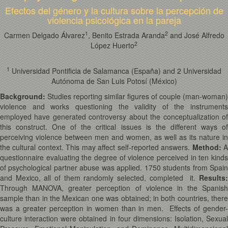
Efectos del género y la cultura sobre la percepción de
violencia psicológica en la pareja
1
2
Carmen Delgado Álvarez
, Benito Estrada Aranda
and José Alfredo
2
López Huerto
1
Universidad Pontificia de Salamanca (España) and 2 Universidad
Autónoma de San Luis Potosí (México)
Background:
Studies reporting similar figures of couple (man-woman)
violence and works questioning the validity of the instruments
employed have generated controversy about the conceptualization of
this construct. One of the critical issues is the different ways of
perceiving violence between men and women, as well as its nature in
the cultural context. This may affect self-reported answers.
Method
:
questionnaire evaluating the degree of violence perceived in ten kinds
of psychological partner abuse was applied. 1750 students from Spain
and Mexico, all of them randomly selected, completed it.
Results
:
Through MANOVA, greater perception of violence in the Spanish
sample than in the Mexican one was obtained; in both countries, there
was a greater perception in women than in men. Effects of gender-
culture interaction were obtained in four dimensions: Isolation, Sexual