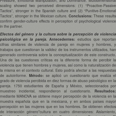
Pressure, Emotional Manipulation, and Dominance. Multidimensional
scaling showed two perceived dimensions: (1) “Proactive-Passive
Tactics”, stronger in the Spanish culture and (2) “Punitive-Emotional
Tactics”, stronger in the Mexican culture.
Conclusions
:
These results
confirm gender-culture effects in perception of psychological violence
in the partner.
Efectos del género y la cultura sobre la percepción de violencia
psicológica en la pareja.
Antecedentes:
estudios que reporta
cifras similares de violencia de pareja en mujeres y hombres, y
trabajos que cuestionan la validez de los instrumentos utilizados, han
generado controversia sobre la conceptualización de este constructo.
Una de las cuestiones críticas es la diferente forma de percibir la
violencia que tienen hombres y mujeres, así como la naturalización de
la misma en el contexto cultural. Esto podría afectar a las respuestas
de autoinforme.
Método:
se aplicó un cuestionario que evalúa e
grado de violencia percibida en diez formas de abuso psicológico en la
pareja. 1750 estudiantes de España y México, seleccionados por
muestreo incidental, respondieron al cuestionario.
Resultados:
mediante MANOVA se obtiene mayor percepción de la violencia en la
muestra española que en la mexicana, y en ambos países mayor
percepción en las mujeres que en los hombres. Se obtienen efectos
de interacción género*cultura en cuatro dimensiones: Aislamiento,