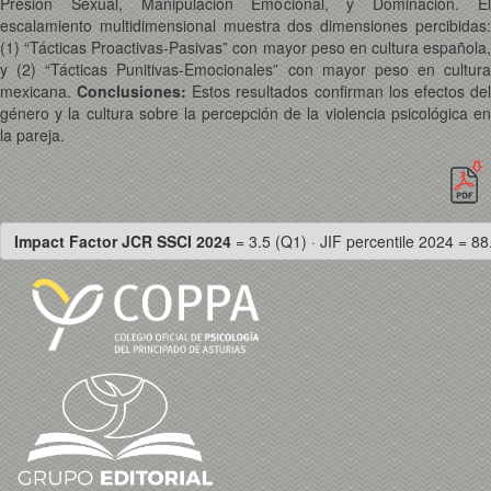
Presión Sexual, Manipulación Emocional, y Dominación. El
escalamiento multidimensional muestra dos dimensiones percibidas:
(1) “Tácticas Proactivas-Pasivas” con mayor peso en cultura española,
y (2) “Tácticas Punitivas-Emocionales” con mayor peso en cultura
mexicana.
Conclusiones:
Estos resultados confirman los efectos de
género y la cultura sobre la percepción de la violencia psicológica en
la pareja.
Impact Factor JCR SSCI 2024
= 3.5 (Q1) · JIF percentile 2024 = 88