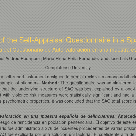
f the Self-Appraisal Questionnaire in a S
a del Cuestionario de Auto-valoración en una muestra e
el Andreu Rodríguez, María Elena Peña Fernández and José Luis G
Complutense University
 self-report instrument designed to predict recidivism among adult cri
h sample of offenders.
Method:
The questionnaire was administered to 
hat the underlying structure of SAQ was best explained by a one-fac
ent with violence risk measures were statistically significant and had
s psychometric properties, it was concluded that the SAQ total score is
-valoración en una muestra española de delincuentes.
Anteced
iesgo de reincidencia en población penitenciaria. El objetivo de este 
ario fue administrado a 276 delincuentes procedentes de varias prisi
AQ fue explicada por una solución uni-factorial. El coeficiente alfa d