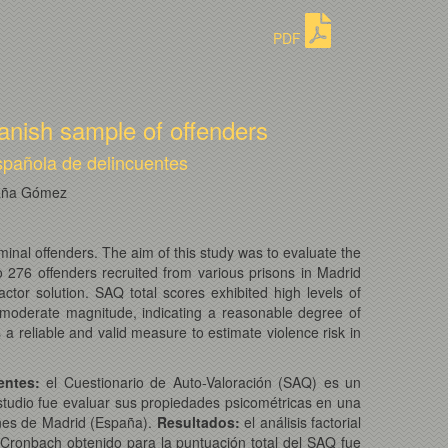
PDF
panish sample of offenders
spañola de delincuentes
raña Gómez
minal offenders. The aim of this study was to evaluate the
276 offenders recruited from various prisons in Madrid
tor solution. SAQ total scores exhibited high levels of
 a moderate magnitude, indicating a reasonable degree of
 a reliable and valid measure to estimate violence risk in
entes
:
el Cuestionario de Auto-Valoración (SAQ) es un
estudio fue evaluar sus propiedades psicométricas en una
ones de Madrid (España).
Resultados
:
el análisis factorial
e Cronbach obtenido para la puntuación total del SAQ fue