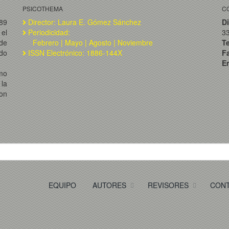
PSICOTHEMA
C
989
Director: Laura E. Gómez Sánchez
Di
el
Periodicidad:
3
de
Febrero | Mayo | Agosto | Noviembre
T
ado
ISSN Electrónico: 1886-144X
F
Em
omo
la
on
EQUIPO
AUTORES
REVISORES
CON