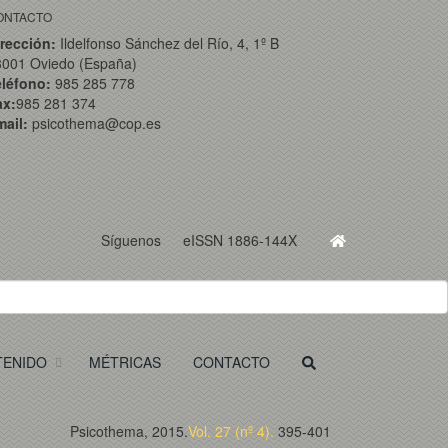
ONTACTO
rección:
Ildelfonso Sánchez del Río, 4, 1º B
3001 Oviedo (España)
eléfono:
985 285 778
ax:
985 281 374
ail:
psicothema@cop.es
Síguenos
eISSN 1886-144X
TENIDO
MÉTRICAS
CONTACTO
Psicothema, 2015.
Vol. 27 (nº 4).
395-401