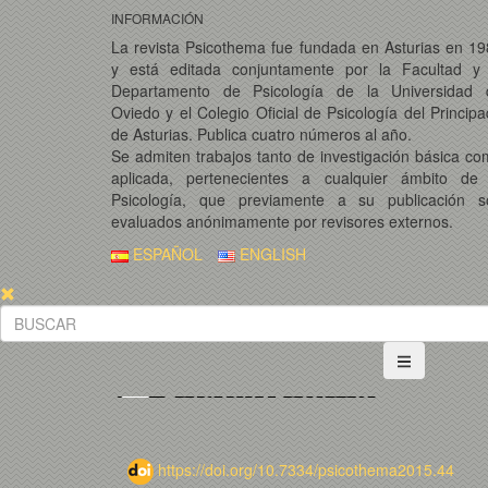
INFORMACIÓN
La revista Psicothema fue fundada en Asturias en 1
y está editada conjuntamente por la Facultad y 
Departamento de Psicología de la Universidad 
Oviedo y el Colegio Oficial de Psicología del Princip
de Asturias. Publica cuatro números al año.
Se admiten trabajos tanto de investigación básica c
aplicada, pertenecientes a cualquier ámbito de 
Psicología, que previamente a su publicación s
evaluados anónimamente por revisores externos.
ESPAÑOL
ENGLISH
https://doi.org/10.7334/psicothema2015.44