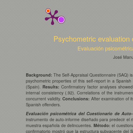
Psychometric evaluation o
Evaluación psicométric
José Manu
Background:
The Self-Appraisal Questionnaire (SAQ) is a
psychometric properties of this self-report in a Spanis
(Spain).
Results:
Confirmatory factor analyses showed t
internal consistency (.92). Correlations of the instrum
concurrent validity.
Conclusions:
After examination of it
Spanish offenders.
Evaluación psicométrica del Cuestionario de Auto
instrumento de auto-informe diseñado para predecir el r
muestra española de delincuentes.
Método
:
el cuestion
confirmatorio mostró que la estructura subyacente del S