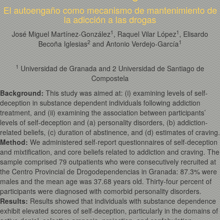
El autoengaño como mecanismo de mantenimiento de
la adicción a las drogas
1
1
José Miguel Martínez-González
, Raquel Vilar López
, Elisardo
2
1
Becoña Iglesias
and Antonio Verdejo-García
1
Universidad de Granada and 2 Universidad de Santiago de
Compostela
Background:
This study was aimed at: (i) examining levels of self-
deception in substance dependent individuals following addiction
treatment, and (ii) examining the association between participants’
levels of self-deception and (a) personality disorders, (b) addiction-
related beliefs, (c) duration of abstinence, and (d) estimates of craving.
Method:
We administered self-report questionnaires of self-deception
and mixtification, and core beliefs related to addiction and craving. The
sample comprised 79 outpatients who were consecutively recruited at
the Centro Provincial de Drogodependencias in Granada: 87.3% were
males and the mean age was 37.68 years old. Thirty-four percent of
participants were diagnosed with comorbid personality disorders.
Results:
Results showed that individuals with substance dependence
exhibit elevated scores of self-deception, particularly in the domains of