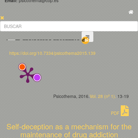
Email:
psicothema@cop.es
https://doi.org/10.7334/psicothema2015.139
Psicothema, 2016.
Vol. 28 (nº 1).
13-19
PDF
Self-deception as a mechanism for the
maintenance of drug addiction