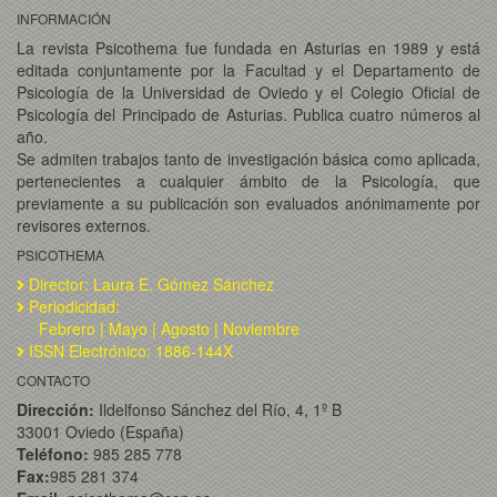
INFORMACIÓN
La revista Psicothema fue fundada en Asturias en 1989 y está
editada conjuntamente por la Facultad y el Departamento de
Psicología de la Universidad de Oviedo y el Colegio Oficial de
Psicología del Principado de Asturias. Publica cuatro números al
año.
Se admiten trabajos tanto de investigación básica como aplicada,
pertenecientes a cualquier ámbito de la Psicología, que
previamente a su publicación son evaluados anónimamente por
revisores externos.
PSICOTHEMA
Director: Laura E. Gómez Sánchez
Periodicidad:
Febrero | Mayo | Agosto | Noviembre
ISSN Electrónico: 1886-144X
CONTACTO
Dirección:
Ildelfonso Sánchez del Río, 4, 1º B
33001 Oviedo (España)
Teléfono:
985 285 778
Fax:
985 281 374