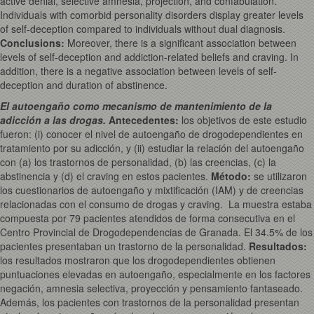
active denial, selective amnesia, projection, and confabulation.
Individuals with comorbid personality disorders display greater levels
of self-deception compared to individuals without dual diagnosis.
Conclusions:
Moreover, there is a significant association between
levels of self-deception and addiction-related beliefs and craving. In
addition, there is a negative association between levels of self-
deception and duration of abstinence.
El autoengaño como mecanismo de mantenimiento de la
adicción a las drogas.
Antecedentes
:
los objetivos de este estudio
fueron: (i) conocer el nivel de autoengaño de drogodependientes en
tratamiento por su adicción, y (ii) estudiar la relación del autoengaño
con (a) los trastornos de personalidad, (b) las creencias, (c) la
abstinencia y (d) el craving en estos pacientes.
Método
:
se utilizaron
los cuestionarios de autoengaño y mixtificación (IAM) y de creencias
relacionadas con el consumo de drogas y craving. La muestra estaba
compuesta por 79 pacientes atendidos de forma consecutiva en el
Centro Provincial de Drogodependencias de Granada. El 34.5% de los
pacientes presentaban un trastorno de la personalidad.
Resultados
:
los resultados mostraron que los drogodependientes obtienen
puntuaciones elevadas en autoengaño, especialmente en los factores
negación, amnesia selectiva, proyección y pensamiento fantaseado.
Además, los pacientes con trastornos de la personalidad presentan