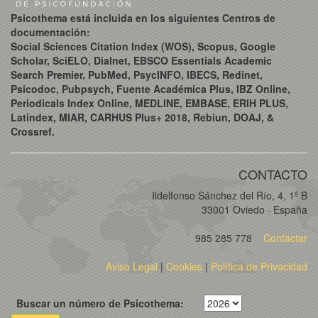
Psicothema está incluida en los siguientes Centros de
documentación:
Social Sciences Citation Index (WOS), Scopus, Google
Scholar, SciELO, Dialnet, EBSCO Essentials Academic
Search Premier, PubMed, PsycINFO, IBECS, Redinet,
Psicodoc, Pubpsych, Fuente Académica Plus, IBZ Online,
Periodicals Index Online, MEDLINE, EMBASE, ERIH PLUS,
Latindex, MIAR, CARHUS Plus+ 2018, Rebiun, DOAJ, &
Crossref.
CONTACTO
Ildelfonso Sánchez del Río, 4, 1º B
33001 Oviedo · España
985 285 778
Contactar
Aviso Legal
|
Cookies
|
Política de Privacidad
Buscar un número de Psicothema: