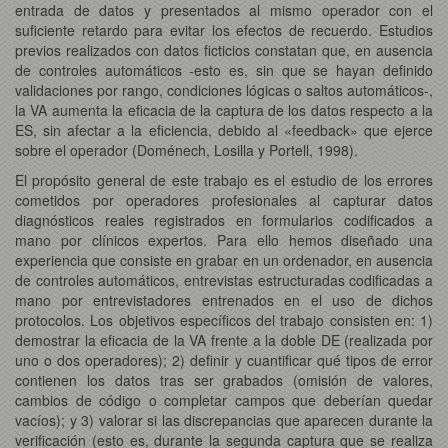
entrada de datos y presentados al mismo operador con el
suficiente retardo para evitar los efectos de recuerdo. Estudios
previos realizados con datos ficticios constatan que, en ausencia
de controles automáticos -esto es, sin que se hayan definido
validaciones por rango, condiciones lógicas o saltos automáticos-,
la VA aumenta la eficacia de la captura de los datos respecto a la
ES, sin afectar a la eficiencia, debido al «feedback» que ejerce
sobre el operador (Doménech, Losilla y Portell, 1998).
El propósito general de este trabajo es el estudio de los errores
cometidos por operadores profesionales al capturar datos
diagnósticos reales registrados en formularios codificados a
mano por clínicos expertos. Para ello hemos diseñado una
experiencia que consiste en grabar en un ordenador, en ausencia
de controles automáticos, entrevistas estructuradas codificadas a
mano por entrevistadores entrenados en el uso de dichos
protocolos. Los objetivos específicos del trabajo consisten en: 1)
demostrar la eficacia de la VA frente a la doble DE (realizada por
uno o dos operadores); 2) definir y cuantificar qué tipos de error
contienen los datos tras ser grabados (omisión de valores,
cambios de código o completar campos que deberían quedar
vacíos); y 3) valorar si las discrepancias que aparecen durante la
verificación (esto es, durante la segunda captura que se realiza