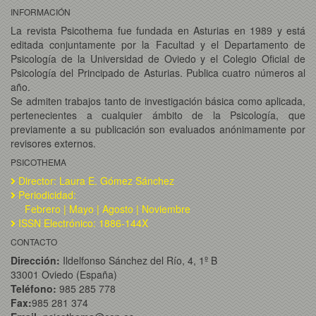
INFORMACIÓN
La revista Psicothema fue fundada en Asturias en 1989 y está
editada conjuntamente por la Facultad y el Departamento de
Psicología de la Universidad de Oviedo y el Colegio Oficial de
Psicología del Principado de Asturias. Publica cuatro números al
año.
Se admiten trabajos tanto de investigación básica como aplicada,
pertenecientes a cualquier ámbito de la Psicología, que
previamente a su publicación son evaluados anónimamente por
revisores externos.
PSICOTHEMA
Director: Laura E. Gómez Sánchez
Periodicidad:
Febrero | Mayo | Agosto | Noviembre
ISSN Electrónico: 1886-144X
CONTACTO
Dirección:
Ildelfonso Sánchez del Río, 4, 1º B
33001 Oviedo (España)
Teléfono:
985 285 778
Fax:
985 281 374