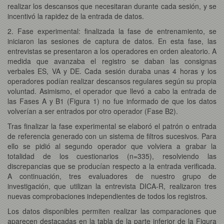
realizar los descansos que necesitaran durante cada sesión, y se
incentivó la rapidez de la entrada de datos.
2. Fase experimental: finalizada la fase de entrenamiento, se
iniciaron las sesiones de captura de datos. En esta fase, las
entrevistas se presentaron a los operadores en orden aleatorio. A
medida que avanzaba el registro se daban las consignas
verbales ES, VA y DE. Cada sesión duraba unas 4 horas y los
operadores podían realizar descansos regulares según su propia
voluntad. Asimismo, el operador que llevó a cabo la entrada de
las Fases A y B1 (Figura 1) no fue informado de que los datos
volverían a ser entrados por otro operador (Fase B2).
Tras finalizar la fase experimental se elaboró el patrón o entrada
de referencia generado con un sistema de filtros sucesivos. Para
ello se pidió al segundo operador que volviera a grabar la
totalidad de los cuestionarios (n=335), resolviendo las
discrepancias que se producían respecto a la entrada verificada.
A continuación, tres evaluadores de nuestro grupo de
investigación, que utilizan la entrevista DICA-R, realizaron tres
nuevas comprobaciones independientes de todos los registros.
Los datos disponibles permiten realizar las comparaciones que
aparecen destacadas en la tabla de la parte inferior de la Figura