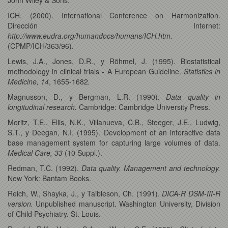
ICH. (2000). International Conference on Harmonization.
Dirección Internet:
http://www.eudra.org/humandocs/humans/ICH.htm.
(CPMP/ICH/363/96).
Lewis, J.A., Jones, D.R., y Röhmel, J. (1995). Biostatistical
methodology in clinical trials - A European Guideline.
Statistics in
Medicine, 14
, 1655-1682
.
Magnusson, D., y Bergman, L.R. (1990).
Data quality in
longitudinal research.
Cambridge: Cambridge University Press.
Moritz, T.E., Ellis, N.K., Villanueva, C.B., Steeger, J.E., Ludwig,
S.T., y Deegan, N.I. (1995). Development of an interactive data
base management system for capturing large volumes of data.
Medical Care, 33
(10 Suppl.).
Redman, T.C. (1992).
Data quality. Management and technology.
New York: Bantam Books.
Reich, W., Shayka, J., y Taibleson, Ch. (1991).
DICA-R DSM-III-R
version.
Unpublished manuscript. Washington University, Division
of Child Psychiatry. St. Louis.