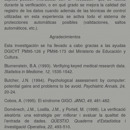
durante la verificación, o en qué grado se mejora la calidad del
registro de los datos cuando además de las técnicas de control
utilizadas en esta experiencia se activa todo el sistema de
protecciones automáticas posibles (validaciones, saltos
automáticos, etc.).
Agradecimientos
Esta investigación se ha llevado a cabo gracias a las ayudas
DGICYT PM95-126 y PM98-173 del Ministerio de Educación y
Cultura.
Blumenstein, B.A. (1993). Verifiying keyed medical research data.
Statistics in Medicine, 12,
1535-1542.
Butcher, J.N. (1994). Psychological assessment by computer:
potential gains and problems to be avoid.
Psychiatric Annals, 24,
20-24.
Cobos, A. (1995). El síndrome GIGO.
JANO, 49,
481-482.
Doménech, J.M., Losilla, J.M., y Portell, M. (1998). La verificació
aleatòria: una estratègia per millorar i avaluar la qualitat de
l’entrada de dades.
QÜESTIO. Quaderns d’Estadística i
Investigació Operativa, 22
, 493-510.