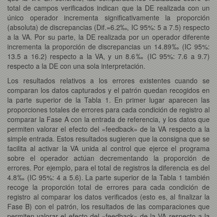
total de campos verificados indican que la DE realizada con un
único operador incrementa significativamente la proporción
(absoluta) de discrepancias (Dif.=6.2‰, IC 95%: 5 a 7.5) respecto
a la VA. Por su parte, la DE realizada por un operador diferente
incrementa la proporción de discrepancias un 14.89‰ (IC 95%:
13.5 a 16.2) respecto a la VA, y un 8.6‰ (IC 95%: 7.6 a 9.7)
respecto a la DE con una sola interpretación.
Los resultados relativos a los errores existentes cuando se
comparan los datos capturados y el patrón quedan recogidos en
la parte superior de la Tabla 1. En primer lugar aparecen las
proporciones totales de errores para cada condición de registro al
comparar la Fase A con la entrada de referencia, y los datos que
permiten valorar el efecto del «feedback» de la VA respecto a la
simple entrada. Estos resultados sugieren que la consigna que se
facilita al activar la VA unida al control que ejerce el programa
sobre el operador actúan decrementando la proporción de
errores. Por ejemplo, para el total de registros la diferencia es del
4.8‰ (IC 95%: 4 a 5.6). La parte superior de la Tabla 1 también
recoge la proporción total de errores para cada condición de
registro al comparar los datos verificados (esto es, al finalizar la
Fase B) con el patrón, los resultados de las comparaciones que
permiten valorar el efecto del «feedback» de la VA respecto a la