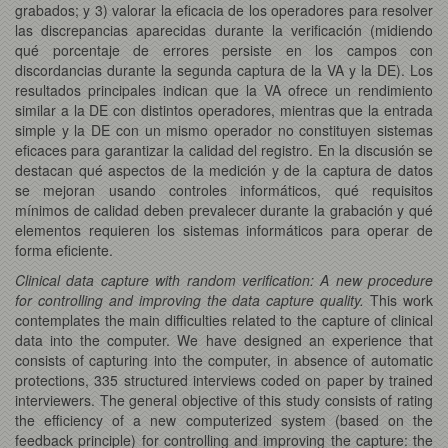
grabados; y 3) valorar la eficacia de los operadores para resolver
las discrepancias aparecidas durante la verificación (midiendo
qué porcentaje de errores persiste en los campos con
discordancias durante la segunda captura de la VA y la DE). Los
resultados principales indican que la VA ofrece un rendimiento
similar a la DE con distintos operadores, mientras que la entrada
simple y la DE con un mismo operador no constituyen sistemas
eficaces para garantizar la calidad del registro. En la discusión se
destacan qué aspectos de la medición y de la captura de datos
se mejoran usando controles informáticos, qué requisitos
mínimos de calidad deben prevalecer durante la grabación y qué
elementos requieren los sistemas informáticos para operar de
forma eficiente.
Clinical data capture with random verification: A new procedure
for controlling and improving the data capture quality.
This work
contemplates the main difficulties related to the capture of clinical
data into the computer. We have designed an experience that
consists of capturing into the computer, in absence of automatic
protections, 335 structured interviews coded on paper by trained
interviewers. The general objective of this study consists of rating
the efficiency of a new computerized system (based on the
feedback principle) for controlling and improving the capture: the