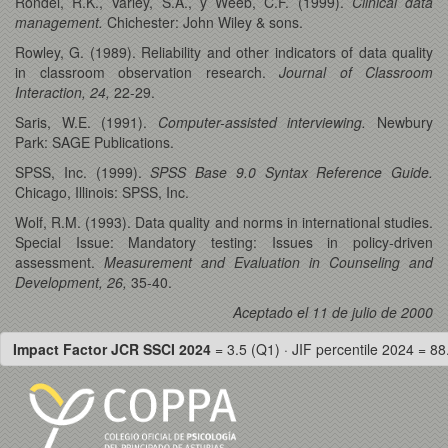
Rondel, R.K., Varley, S.A., y Weeb, C.F. (1999).
Clinical data
management.
Chichester: John Wiley & sons.
Rowley, G. (1989). Reliability and other indicators of data quality
in classroom observation research.
Journal of Classroom
Interaction, 24,
22-29.
Saris, W.E. (1991).
Computer-assisted interviewing.
Newbury
Park: SAGE Publications.
SPSS, Inc. (1999).
SPSS Base 9.0 Syntax Reference Guide.
Chicago, Illinois: SPSS, Inc.
Wolf, R.M. (1993). Data quality and norms in international studies.
Special Issue: Mandatory testing: Issues in policy-driven
assessment.
Measurement and Evaluation in Counseling and
Development, 26,
35-40.
Aceptado el 11 de julio de 2000
Impact Factor JCR SSCI 2024
= 3.5 (Q1) · JIF percentile 2024 = 88