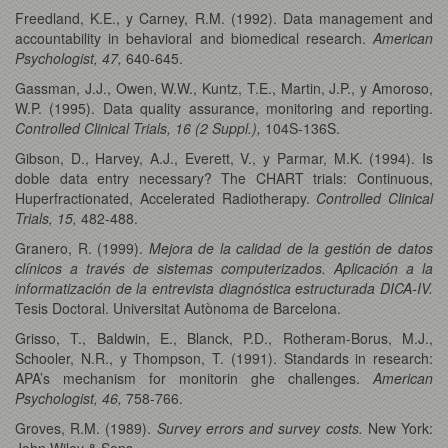
Freedland, K.E., y Carney, R.M. (1992). Data management and
accountability in behavioral and biomedical research.
American
Psychologist, 47,
640-645.
Gassman, J.J., Owen, W.W., Kuntz, T.E., Martin, J.P., y Amoroso,
W.P. (1995). Data quality assurance, monitoring and reporting.
Controlled Clinical Trials, 16 (2 Suppl.),
104S-136S.
Gibson, D., Harvey, A.J., Everett, V., y Parmar, M.K. (1994). Is
doble data entry necessary? The CHART trials: Continuous,
Huperfractionated, Accelerated Radiotherapy.
Controlled Clinical
Trials, 15,
482-488.
Granero, R. (1999).
Mejora de la calidad de la gestión de datos
clínicos a través de sistemas computerizados. Aplicación a la
informatización de la entrevista diagnóstica estructurada DICA-IV.
Tesis Doctoral. Universitat Autònoma de Barcelona.
Grisso, T., Baldwin, E., Blanck, P.D., Rotheram-Borus, M.J.,
Schooler, N.R., y Thompson, T. (1991). Standards in research:
APA’s mechanism for monitorin ghe challenges.
American
Psychologist, 46,
758-766.
Groves, R.M. (1989).
Survey errors and survey costs.
New York:
John Wiley & Sons.