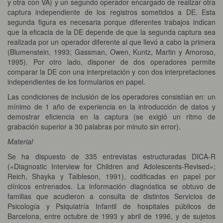
y otra con VA) y un segundo operador encargado de realizar otra
captura independiente de los registros sometidos a DE. Esta
segunda figura es necesaria porque diferentes trabajos indican
que la eficacia de la DE depende de que la segunda captura sea
realizada por un operador diferente al que llevó a cabo la primera
(Blumenstein, 1993; Gassman, Owen, Kuntz, Martin y Amoroso,
1995). Por otro lado, disponer de dos operadores permite
comparar la DE con una interpretación y con dos interpretaciones
independientes de los formularios en papel.
Las condiciones de inclusión de los operadores consistían en: un
mínimo de 1 año de experiencia en la introducción de datos y
demostrar eficiencia en la captura (se exigió un ritmo de
grabación superior a 30 palabras por minuto sin error).
Material
Se ha dispuesto de 335 entrevistas estructuradas DICA-R
(«Diagnostic Interview for Children and Adolescents-Revised»;
Reich, Shayka y Taibleson, 1991), codificadas en papel por
clínicos entrenados. La información diagnóstica se obtuvo de
familias que acudieron a consulta de distintos Servicios de
Psicología y Psiquiatría Infantil de hospitales públicos de
Barcelona, entre octubre de 1993 y abril de 1996, y de sujetos