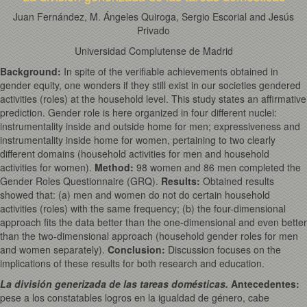
Juan Fernández, M. Ángeles Quiroga, Sergio Escorial and Jesús
Privado
Universidad Complutense de Madrid
Background:
In spite of the verifiable achievements obtained in
gender equity, one wonders if they still exist in our societies gendered
activities (roles) at the household level. This study states an affirmative
prediction. Gender role is here organized in four different nuclei:
instrumentality inside and outside home for men; expressiveness and
instrumentality inside home for women, pertaining to two clearly
different domains (household activities for men and household
activities for women).
Method
:
98 women and 86 men completed the
Gender Roles Questionnaire (GRQ).
Results
:
Obtained results
showed that: (a) men and women do not do certain household
activities (roles) with the same frequency; (b) the four-dimensional
approach fits the data better than the one-dimensional and even better
than the two-dimensional approach (household gender roles for men
and women separately).
Conclusion
:
Discussion focuses on the
implications of these results for both research and education.
La división generizada de las tareas domésticas.
Antecedentes:
pese a los constatables logros en la igualdad de género, cabe