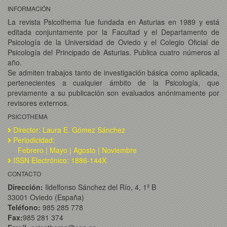
INFORMACIÓN
La revista Psicothema fue fundada en Asturias en 1989 y está
editada conjuntamente por la Facultad y el Departamento de
Psicología de la Universidad de Oviedo y el Colegio Oficial de
Psicología del Principado de Asturias. Publica cuatro números al
año.
Se admiten trabajos tanto de investigación básica como aplicada,
pertenecientes a cualquier ámbito de la Psicología, que
previamente a su publicación son evaluados anónimamente por
revisores externos.
PSICOTHEMA
Director: Laura E. Gómez Sánchez
Periodicidad:
Febrero | Mayo | Agosto | Noviembre
ISSN Electrónico: 1886-144X
CONTACTO
Dirección:
Ildelfonso Sánchez del Río, 4, 1º B
33001 Oviedo (España)
Teléfono:
985 285 778
Fax:
985 281 374