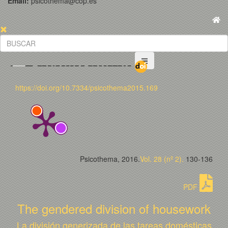
Email:
psicothema@cop.es
https://doi.org/10.7334/psicothema2015.169
Psicothema, 2016.
Vol. 28 (nº 2).
130-136
PDF
The gendered division of housework
La división generizada de las tareas domésticas