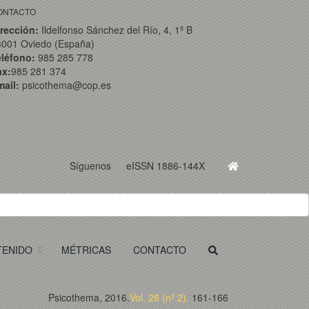
ONTACTO
rección:
Ildelfonso Sánchez del Río, 4, 1º B
3001 Oviedo (España)
eléfono:
985 285 778
ax:
985 281 374
ail:
psicothema@cop.es
Síguenos
eISSN 1886-144X
TENIDO
MÉTRICAS
CONTACTO
Psicothema, 2016.
Vol. 28 (nº 2).
161-166