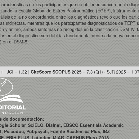
aracterísticas de los participantes que no obtienen concordancia diagn
lizando la Escala Global de Estrés Postraumático (EGEP), instrumento 
nálisis de la no concordancia entre los diagnósticos reveló que los pa
mas indirectas, mientras que los participantes diagnosticados de TE
ción y ánimo, ambos síntomas no recogidos en la clasificación DSM-IV.
ias en el diagnóstico son debidas fundamentalmente a la nueva conceptua
o) en el DSM-5.
.1 · JCI = 1.32 |
CiteScore SCOPUS 2025
= 7.3 (Q1) · SJR 2025 = 1.0
os de documentación:
ogle Scholar, SciELO, Dialnet, EBSCO Essentials Academic
t, Psicodoc, Pubpsych, Fuente Académica Plus, IBZ
SE, ERIH PLUS, Latindex, MIAR, CARHUS Plus+ 2018,