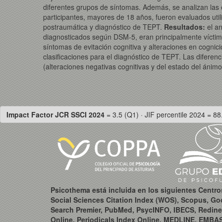
diferentes grupos de síntomas. Además, se analizan las c
participantes, mayores de 18 años, fueron evaluados uti
postraumática y diagnóstico de TEPT.
Resultados:
el a
diagnosticados según DSM-5, eran principalmente vícti
síntomas de evitación cognitiva y alteraciones en cogni
clasificaciones para el diagnóstico de TEPT. Las diferenc
(alteraciones negativas cognitivas y del estado del ánim
Impact Factor JCR SSCI 2024
= 3.5 (Q1) · JIF percentile 2024 = 88
Psicothema está incluida en los siguientes Centr
Social Sciences Citation Index (WOS), Scopus, Go
Search Premier, PubMed, PsycINFO, IBECS, Redine
Online, Periodicals Index Online, MEDLINE, EMBA