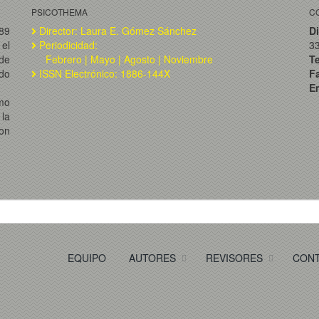
PSICOTHEMA
C
989
Director: Laura E. Gómez Sánchez
Di
el
Periodicidad:
3
de
Febrero | Mayo | Agosto | Noviembre
T
ado
ISSN Electrónico: 1886-144X
F
Em
omo
la
on
EQUIPO
AUTORES
REVISORES
CON