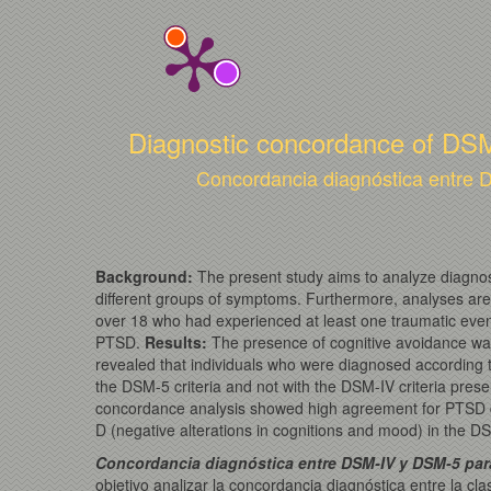
Diagnostic concordance of DSM
Concordancia diagnóstica entre 
Background:
The present study aims to analyze diagnos
different groups of symptoms. Furthermore, analyses are 
over 18 who had experienced at least one traumatic even
PTSD.
Results
:
The presence of cognitive avoidance was
revealed that individuals who were diagnosed according to
the DSM-5 criteria and not with the DSM-IV criteria prese
concordance analysis showed high agreement for PTSD dia
D (negative alterations in cognitions and mood) in the D
Concordancia diagnóstica entre DSM-IV y DSM-5 para
objetivo analizar la concordancia diagnóstica entre la cl