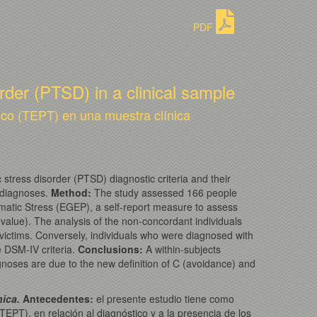
PDF
er (PTSD) in a clinical sample
co (TEPT) en una muestra clínica
tress disorder (PTSD) diagnostic criteria and their
t diagnoses.
Method
:
The study assessed 166 people
matic Stress (EGEP), a self-report measure to assess
alue). The analysis of the non-concordant individuals
 victims. Conversely, individuals who were diagnosed with
e DSM-IV criteria.
Conclusions
:
A within-subjects
noses are due to the new definition of C (avoidance) and
ica.
Antecedentes:
el presente estudio tiene como
TEPT), en relación al diagnóstico y a la presencia de los