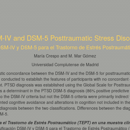
-IV and DSM-5 Posttraumatic Stress Disord
DSM-IV y DSM-5 para el Trastorno de Estrés Postraumáti
María Crespo and M. Mar Gómez
Universidad Complutense de Madrid
tic concordance between the DSM-IV and the DSM-5 for posttraumatic s
conducted to establish the features of participants with no concordan
t. PTSD diagnosis was established using the Global Scale for Posttrau
 a determinant in the PTSD DSM-5 diagnosis (86% positive predictive v
 the DSM-IV criteria but not the DSM-5 criteria were primarily indirect
nted cognitive avoidance and alterations in cognition not included in th
gnosis between the two classifications. Differences between the diag
SM-5.
 el Trastorno de Estrés Postraumático (TEPT) en una muestra clín
asificación DSM-IV y DSM-5 para el Trastorno de Estrés Postraumático (