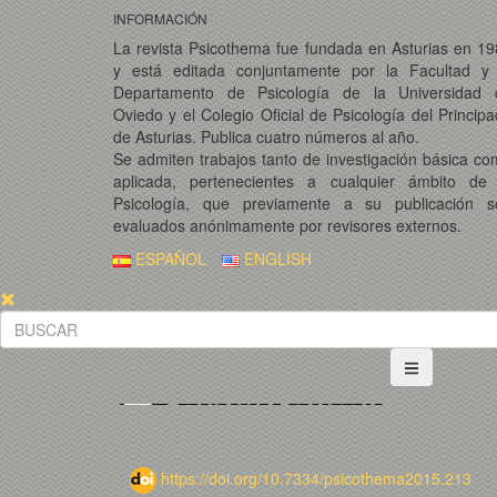
INFORMACIÓN
La revista Psicothema fue fundada en Asturias en 1
y está editada conjuntamente por la Facultad y 
Departamento de Psicología de la Universidad 
Oviedo y el Colegio Oficial de Psicología del Princip
de Asturias. Publica cuatro números al año.
Se admiten trabajos tanto de investigación básica c
aplicada, pertenecientes a cualquier ámbito de 
Psicología, que previamente a su publicación s
evaluados anónimamente por revisores externos.
ESPAÑOL
ENGLISH
https://doi.org/10.7334/psicothema2015.213