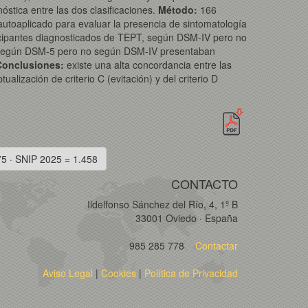
óstica entre las dos clasificaciones.
Método:
166
autoaplicado para evaluar la presencia de sintomatología
rticipantes diagnosticados de TEPT, según DSM-IV pero no
PT según DSM-5 pero no según DSM-IV presentaban
Conclusiones:
existe una alta concordancia entre las
lización de criterio C (evitación) y del criterio D
75 · SNIP 2025 = 1.458
CONTACTO
Ildelfonso Sánchez del Río, 4, 1º B
33001 Oviedo · España
985 285 778
Contactar
Aviso Legal
|
Cookies
|
Política de Privacidad