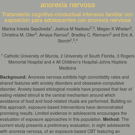
anorexia nervosa
Tratamiento cognitivo-conductual intensivo familiar con
exposición para adolescentes con anorexia nerviosa
1
2
3
3
Marina Iniesta Sepúlveda
, Joshua M Nadeau
,
, Megan K Whelan
,
3
3
3
Christina M. Oiler
, Amaya Ramos
, Bradley C. Riemann
and Eric A.
2
3
4
Storch
,
,
1
Catholic University of Murcia, 2 University of South Florida, 3 Rogers
Memorial Hospital and 4 All Children’s Hospital-Johns Hopkins
Medicina
Background
:
Anorexia nervosa exhibits high comorbidity rates and
shared features with anxiety disorders and obsessive-compulsive
disorder. Anxiety-based etiological models have proposed that fear of
eating-related stimuli is the central mechanism around which
avoidance of food and food-related rituals are performed. Building on
this approach, exposure-based interventions have demonstrated
promising results. Limited evidence in adolescents encourages the
evaluation of exposure approaches in this population.
Method
:
The
current study presents a preliminary evaluation, in eight adolescents
with anorexia nervosa, of an exposure-based CBT featuring an