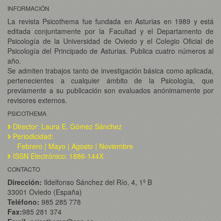
INFORMACIÓN
La revista Psicothema fue fundada en Asturias en 1989 y está
editada conjuntamente por la Facultad y el Departamento de
Psicología de la Universidad de Oviedo y el Colegio Oficial de
Psicología del Principado de Asturias. Publica cuatro números al
año.
Se admiten trabajos tanto de investigación básica como aplicada,
pertenecientes a cualquier ámbito de la Psicología, que
previamente a su publicación son evaluados anónimamente por
revisores externos.
PSICOTHEMA
Director: Laura E. Gómez Sánchez
Periodicidad:
Febrero | Mayo | Agosto | Noviembre
ISSN Electrónico: 1886-144X
CONTACTO
Dirección:
Ildelfonso Sánchez del Río, 4, 1º B
33001 Oviedo (España)
Teléfono:
985 285 778
Fax:
985 281 374