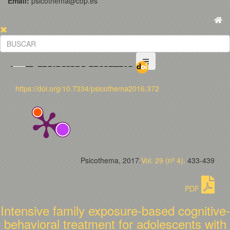
Email:
psicothema@cop.es
https://doi.org/10.7334/psicothema2016.372
Psicothema, 2017.
Vol. 29 (nº 4).
433-439
PDF
Intensive family exposure-based cognitive-
behavioral treatment for adolescents with