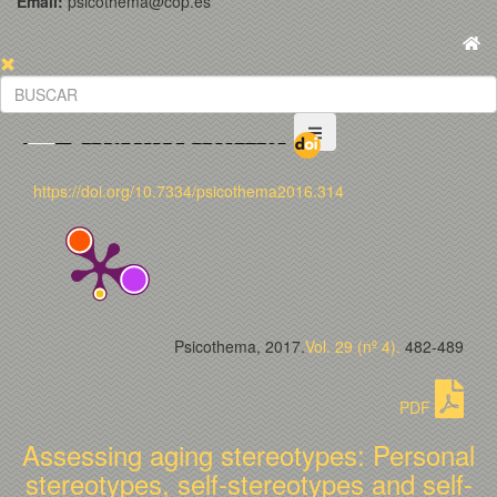
Email:
psicothema@cop.es
https://doi.org/10.7334/psicothema2016.314
Psicothema, 2017.
Vol. 29 (nº 4).
482-489
PDF
Assessing aging stereotypes: Personal
stereotypes, self-stereotypes and self-