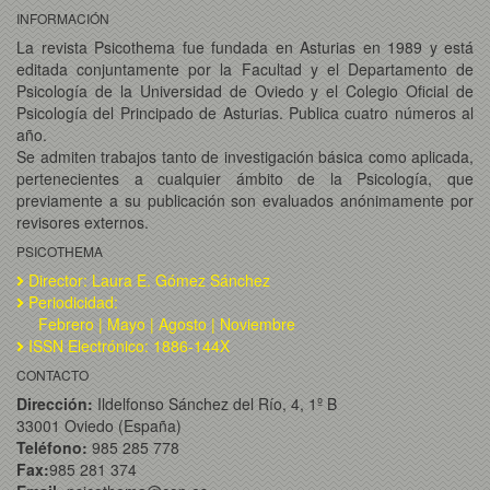
INFORMACIÓN
La revista Psicothema fue fundada en Asturias en 1989 y está
editada conjuntamente por la Facultad y el Departamento de
Psicología de la Universidad de Oviedo y el Colegio Oficial de
Psicología del Principado de Asturias. Publica cuatro números al
año.
Se admiten trabajos tanto de investigación básica como aplicada,
pertenecientes a cualquier ámbito de la Psicología, que
previamente a su publicación son evaluados anónimamente por
revisores externos.
PSICOTHEMA
Director: Laura E. Gómez Sánchez
Periodicidad:
Febrero | Mayo | Agosto | Noviembre
ISSN Electrónico: 1886-144X
CONTACTO
Dirección:
Ildelfonso Sánchez del Río, 4, 1º B
33001 Oviedo (España)
Teléfono:
985 285 778
Fax:
985 281 374