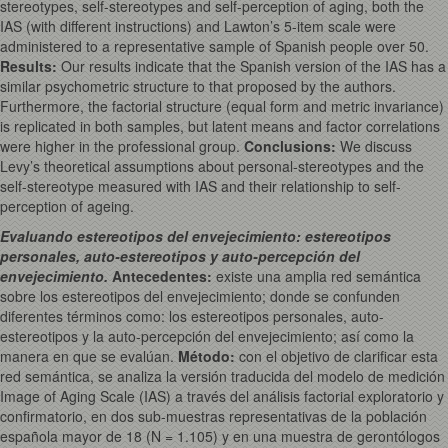
stereotypes, self-stereotypes and self-perception of aging, both the
IAS (with different instructions) and Lawton’s 5-item scale were
administered to a representative sample of Spanish people over 50.
Results
:
Our results indicate that the Spanish version of the IAS has a
similar psychometric structure to that proposed by the authors.
Furthermore, the factorial structure (equal form and metric invariance)
is replicated in both samples, but latent means and factor correlations
were higher in the professional group.
Conclusions
:
We discuss
Levy’s theoretical assumptions about personal-stereotypes and the
self-stereotype measured with IAS and their relationship to self-
perception of ageing.
Evaluando estereotipos del envejecimiento: estereotipos
personales, auto-estereotipos y auto-percepción del
envejecimiento.
Antecedentes:
existe una amplia red semántica
sobre los estereotipos del envejecimiento; donde se confunden
diferentes términos como: los estereotipos personales, auto-
estereotipos y la auto-percepción del envejecimiento; así como la
manera en que se evalúan.
Método:
con el objetivo de clarificar esta
red semántica, se analiza la versión traducida del modelo de medición
Image of Aging Scale (IAS) a través del análisis factorial exploratorio y
confirmatorio, en dos sub-muestras representativas de la población
española mayor de 18 (N = 1.105) y en una muestra de gerontólogos