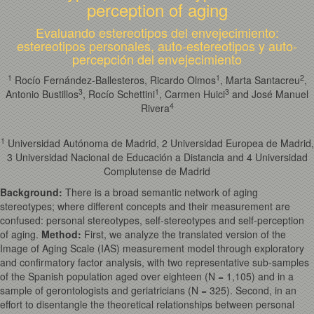
perception of aging
Evaluando estereotipos del envejecimiento:
estereotipos personales, auto-estereotipos y auto-
percepción del envejecimiento
1
1
2
Rocío Fernández-Ballesteros, Ricardo Olmos
, Marta Santacreu
,
3
1
3
Antonio Bustillos
, Rocío Schettini
, Carmen Huici
and José Manuel
4
Rivera
1
Universidad Autónoma de Madrid, 2 Universidad Europea de Madrid,
3 Universidad Nacional de Educación a Distancia and 4 Universidad
Complutense de Madrid
Background
:
There is a broad semantic network of aging
stereotypes; where different concepts and their measurement are
confused: personal stereotypes, self-stereotypes and self-perception
of aging.
Method
:
First, we analyze the translated version of the
Image of Aging Scale (IAS) measurement model through exploratory
and confirmatory factor analysis, with two representative sub-samples
of the Spanish population aged over eighteen (N = 1,105) and in a
sample of gerontologists and geriatricians (N = 325). Second, in an
effort to disentangle the theoretical relationships between personal