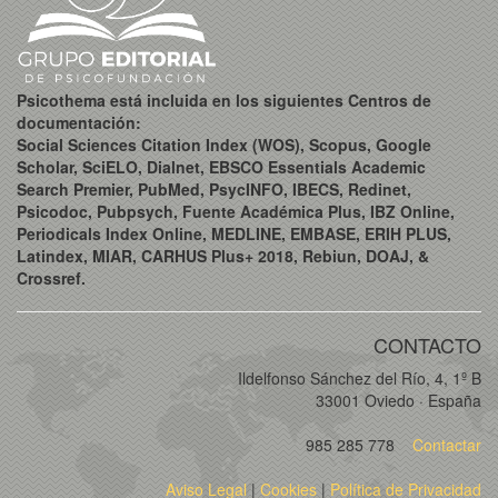
Psicothema está incluida en los siguientes Centros de
documentación:
Social Sciences Citation Index (WOS), Scopus, Google
Scholar, SciELO, Dialnet, EBSCO Essentials Academic
Search Premier, PubMed, PsycINFO, IBECS, Redinet,
Psicodoc, Pubpsych, Fuente Académica Plus, IBZ Online,
Periodicals Index Online, MEDLINE, EMBASE, ERIH PLUS,
Latindex, MIAR, CARHUS Plus+ 2018, Rebiun, DOAJ, &
Crossref.
CONTACTO
Ildelfonso Sánchez del Río, 4, 1º B
33001 Oviedo · España
985 285 778
Contactar
Aviso Legal
|
Cookies
|
Política de Privacidad