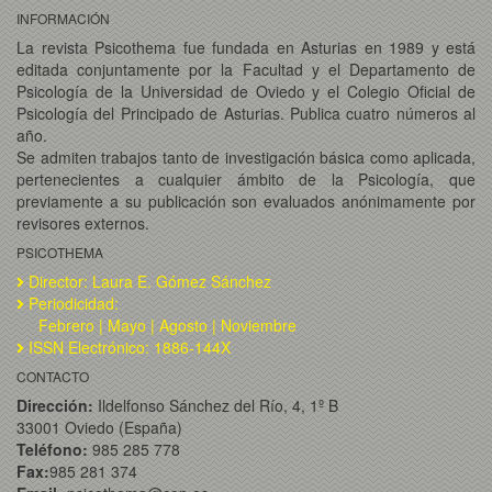
INFORMACIÓN
La revista Psicothema fue fundada en Asturias en 1989 y está
editada conjuntamente por la Facultad y el Departamento de
Psicología de la Universidad de Oviedo y el Colegio Oficial de
Psicología del Principado de Asturias. Publica cuatro números al
año.
Se admiten trabajos tanto de investigación básica como aplicada,
pertenecientes a cualquier ámbito de la Psicología, que
previamente a su publicación son evaluados anónimamente por
revisores externos.
PSICOTHEMA
Director: Laura E. Gómez Sánchez
Periodicidad:
Febrero | Mayo | Agosto | Noviembre
ISSN Electrónico: 1886-144X
CONTACTO
Dirección:
Ildelfonso Sánchez del Río, 4, 1º B
33001 Oviedo (España)
Teléfono:
985 285 778
Fax:
985 281 374