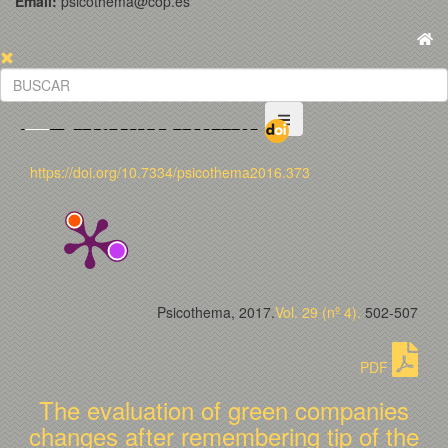
Email:
psicothema@cop.es
https://doi.org/10.7334/psicothema2016.373
Psicothema, 2017.
Vol. 29 (nº 4).
502-507
PDF
The evaluation of green companies
changes after remembering tip of the