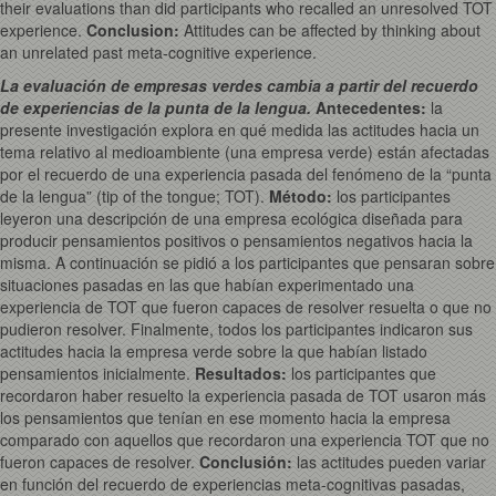
their evaluations than did participants who recalled an unresolved TOT
experience.
Conclusion
:
Attitudes can be affected by thinking about
an unrelated past meta-cognitive experience.
La evaluación de empresas verdes cambia a partir del recuerdo
de experiencias de la punta de la lengua.
Antecedentes:
la
presente investigación explora en qué medida las actitudes hacia un
tema relativo al medioambiente (una empresa verde) están afectadas
por el recuerdo de una experiencia pasada del fenómeno de la “punta
de la lengua” (tip of the tongue; TOT).
Método:
los participantes
leyeron una descripción de una empresa ecológica diseñada para
producir pensamientos positivos o pensamientos negativos hacia la
misma. A continuación se pidió a los participantes que pensaran sobre
situaciones pasadas en las que habían experimentado una
experiencia de TOT que fueron capaces de resolver resuelta o que no
pudieron resolver. Finalmente, todos los participantes indicaron sus
actitudes hacia la empresa verde sobre la que habían listado
pensamientos inicialmente.
Resultados:
los participantes que
recordaron haber resuelto la experiencia pasada de TOT usaron más
los pensamientos que tenían en ese momento hacia la empresa
comparado con aquellos que recordaron una experiencia TOT que no
fueron capaces de resolver.
Conclusión:
las actitudes pueden variar
en función del recuerdo de experiencias meta-cognitivas pasadas,