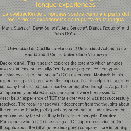
tongue experiences
La evaluación de empresas verdes cambia a partir del
recuerdo de experiencias de la punta de la lengua
1
2
3
2
Maria Stavraki
, David Santos
, Ana Cancela
, Blanca Requero
and
2
Pablo Briñol
1
Universidad de Castilla La Mancha, 2 Universidad Autónoma de
Madrid and 3 Centro Universitario Villanueva
Background
:
This research explores the extent to which attitudes
towards an environmentally-friendly topic (a green company) are
affected by a “tip of the tongue” (TOT) experience.
Method
:
In this
experiment, participants were first exposed to a description of a green
company that elicited mostly positive or negative thoughts. As part of
an apparently unrelated study, participants were then asked to
describe an experience of TOT that either was or was not successfully
resolved. The recalling task was independent from the thoughts about
the company. Finally, participants reported their attitudes toward the
green company for which they initially listed thoughts.
Results
:
Participants who recalled resolving a TOT experience relied on their
thoughts about the initial (unrelated) green company more in forming