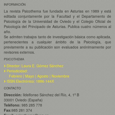
INFORMACIÓN
La revista Psicothema fue fundada en Asturias en 1989 y está
editada conjuntamente por la Facultad y el Departamento de
Psicología de la Universidad de Oviedo y el Colegio Oficial de
Psicología del Principado de Asturias. Publica cuatro números al
año.
Se admiten trabajos tanto de investigación básica como aplicada,
pertenecientes a cualquier ámbito de la Psicología, que
previamente a su publicación son evaluados anónimamente por
revisores externos.
PSICOTHEMA
Director: Laura E. Gómez Sánchez
Periodicidad:
Febrero | Mayo | Agosto | Noviembre
ISSN Electrónico: 1886-144X
CONTACTO
Dirección:
Ildelfonso Sánchez del Río, 4, 1º B
33001 Oviedo (España)
Teléfono:
985 285 778
Fax:
985 281 374