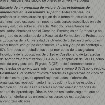
proven effectiveness should be offered to university students.
Eficacia de un programa de mejora de las estrategias de
aprendizaje en la enseñanza superior.
Antecedentes:
los
profesores universitarios se quejan de la forma de estudiar sus
alumnos, pero escasean en nuestro país cursos específicos en este
área y estudios sobre su eficacia.
Método:
presentamos los
resultados obtenidos con el Curso de Estrategias de Aprendizaje en
un grupo de estudiantes de la Facultad de Formación del Profesorado
y Educación de la Universidad de Oviedo. Se utilizó un diseño quasi-
experimental con grupo experimental (n = 60) y grupo de control(n =
57), formados por estudiantes de primer curso de la asignatura
Psicología de la Educación. Se utilizó el Cuestionario de Estrategias
de Aprendizaje y Motivación (CEAM-R2), adaptación del MSLQ, como
medida pre y post-test. El grupo A (GE) recibió entrenamiento en
estrategias de aprendizaje, mientras que el grupo B (GC) no lo recibió.
Resultados:
el posttest muestra diferencias significativas en cinco de
las diez estrategias de aprendizaje evaluadas: elaboración,
organización, repetición, auto-interrogación y lugar de estudio, y
también en una de las seis escalas motivacionales: creencias de
control del aprendizaje.
Discusión:
los resultados sugieren que se
deberían ofertar a los universitarios cursos de estrategias de
aprendizaje eficaces.