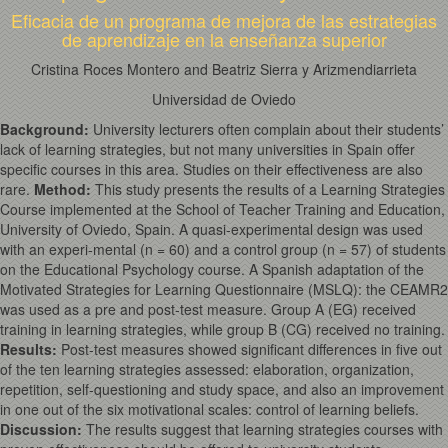
Eficacia de un programa de mejora de las estrategias
de aprendizaje en la enseñanza superior
Cristina Roces Montero and Beatriz Sierra y Arizmendiarrieta
Universidad de Oviedo
Background:
University lecturers often complain about their students’
lack of learning strategies, but not many universities in Spain offer
specific courses in this area. Studies on their effectiveness are also
rare.
Method
:
This study presents the results of a Learning Strategies
Course implemented at the School of Teacher Training and Education,
University of Oviedo, Spain. A quasi-experimental design was used
with an experi-mental (n = 60) and a control group (n = 57) of students
on the Educational Psychology course. A Spanish adaptation of the
Motivated Strategies for Learning Questionnaire (MSLQ): the CEAMR2
was used as a pre and post-test measure. Group A (EG) received
training in learning strategies, while group B (CG) received no training.
Results
:
Post-test measures showed significant differences in five out
of the ten learning strategies assessed: elaboration, organization,
repetition, self-questioning and study space, and also an improvement
in one out of the six motivational scales: control of learning beliefs.
Discussion:
The results suggest that learning strategies courses with