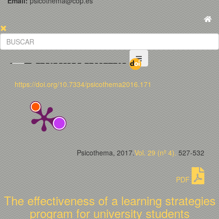
Email:
psicothema@cop.es
https://doi.org/10.7334/psicothema2016.171
Psicothema, 2017.
Vol. 29 (nº 4).
527-532
PDF
The effectiveness of a learning strategies
program for university students