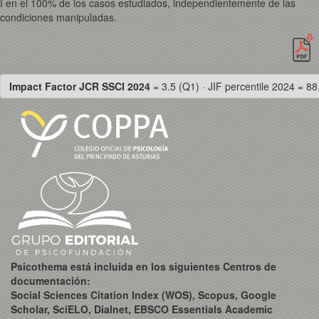
I en el 100% de los casos estudiados, independientemente de las
condiciones manipuladas.
Impact Factor JCR SSCI 2024
= 3.5 (Q1) · JIF percentile 2024 = 88
Psicothema está incluida en los siguientes Centros de
documentación:
Social Sciences Citation Index (WOS), Scopus, Google
Scholar, SciELO, Dialnet, EBSCO Essentials Academic