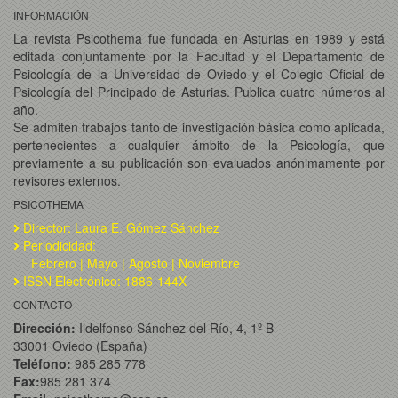
INFORMACIÓN
La revista Psicothema fue fundada en Asturias en 1989 y está
editada conjuntamente por la Facultad y el Departamento de
Psicología de la Universidad de Oviedo y el Colegio Oficial de
Psicología del Principado de Asturias. Publica cuatro números al
año.
Se admiten trabajos tanto de investigación básica como aplicada,
pertenecientes a cualquier ámbito de la Psicología, que
previamente a su publicación son evaluados anónimamente por
revisores externos.
PSICOTHEMA
Director: Laura E. Gómez Sánchez
Periodicidad:
Febrero | Mayo | Agosto | Noviembre
ISSN Electrónico: 1886-144X
CONTACTO
Dirección:
Ildelfonso Sánchez del Río, 4, 1º B
33001 Oviedo (España)
Teléfono:
985 285 778
Fax:
985 281 374