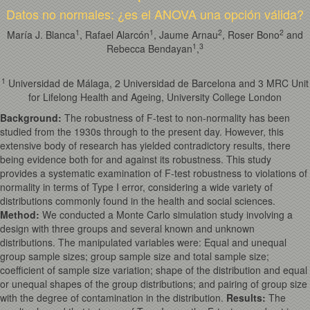
Datos no normales: ¿es el ANOVA una opción válida?
1
1
2
2
María J. Blanca
, Rafael Alarcón
, Jaume Arnau
, Roser Bono
and
1
3
Rebecca Bendayan
,
1
Universidad de Málaga, 2 Universidad de Barcelona and 3 MRC Unit
for Lifelong Health and Ageing, University College London
Background
:
The robustness of F-test to non-normality has been
studied from the 1930s through to the present day. However, this
extensive body of research has yielded contradictory results, there
being evidence both for and against its robustness. This study
provides a systematic examination of F-test robustness to violations of
normality in terms of Type I error, considering a wide variety of
distributions commonly found in the health and social sciences.
Method
:
We conducted a Monte Carlo simulation study involving a
design with three groups and several known and unknown
distributions. The manipulated variables were: Equal and unequal
group sample sizes; group sample size and total sample size;
coefficient of sample size variation; shape of the distribution and equal
or unequal shapes of the group distributions; and pairing of group size
with the degree of contamination in the distribution.
Results
:
The