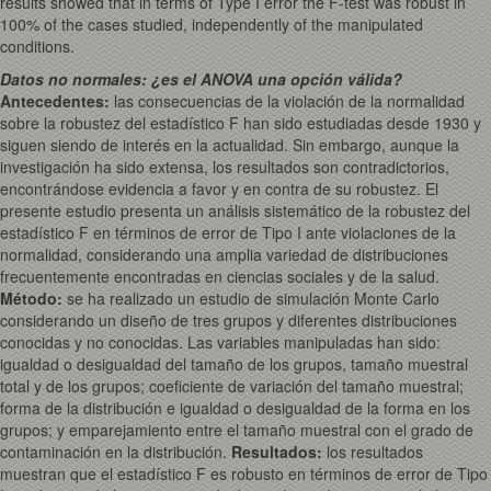
results showed that in terms of Type I error the F-test was robust in
100% of the cases studied, independently of the manipulated
conditions.
Datos no normales: ¿es el ANOVA una opción válida?
Antecedentes:
las consecuencias de la violación de la normalidad
sobre la robustez del estadístico F han sido estudiadas desde 1930 y
siguen siendo de interés en la actualidad. Sin embargo, aunque la
investigación ha sido extensa, los resultados son contradictorios,
encontrándose evidencia a favor y en contra de su robustez. El
presente estudio presenta un análisis sistemático de la robustez del
estadístico F en términos de error de Tipo I ante violaciones de la
normalidad, considerando una amplia variedad de distribuciones
frecuentemente encontradas en ciencias sociales y de la salud.
Método:
se ha realizado un estudio de simulación Monte Carlo
considerando un diseño de tres grupos y diferentes distribuciones
conocidas y no conocidas. Las variables manipuladas han sido:
igualdad o desigualdad del tamaño de los grupos, tamaño muestral
total y de los grupos; coeficiente de variación del tamaño muestral;
forma de la distribución e igualdad o desigualdad de la forma en los
grupos; y emparejamiento entre el tamaño muestral con el grado de
contaminación en la distribución.
Resultados:
los resultados
muestran que el estadístico F es robusto en términos de error de Tipo