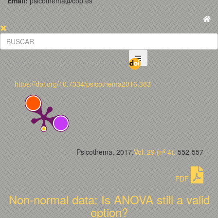
Email:
psicothema@cop.es
https://doi.org/10.7334/psicothema2016.383
Psicothema, 2017.
Vol. 29 (nº 4).
552-557
PDF
Non-normal data: Is ANOVA still a valid
option?