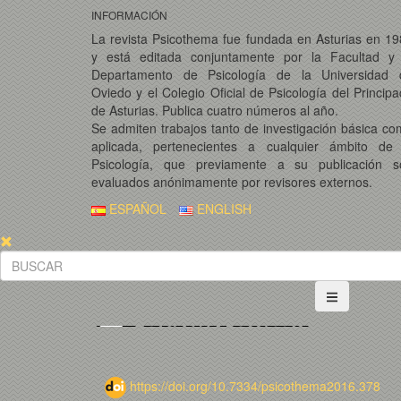
INFORMACIÓN
La revista Psicothema fue fundada en Asturias en 1
y está editada conjuntamente por la Facultad y 
Departamento de Psicología de la Universidad 
Oviedo y el Colegio Oficial de Psicología del Princip
de Asturias. Publica cuatro números al año.
Se admiten trabajos tanto de investigación básica c
aplicada, pertenecientes a cualquier ámbito de 
Psicología, que previamente a su publicación s
evaluados anónimamente por revisores externos.
ESPAÑOL
ENGLISH
https://doi.org/10.7334/psicothema2016.378