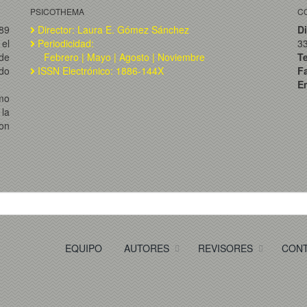
PSICOTHEMA
C
989
Director: Laura E. Gómez Sánchez
Di
el
Periodicidad:
3
de
Febrero | Mayo | Agosto | Noviembre
T
ado
ISSN Electrónico: 1886-144X
F
Em
omo
la
on
EQUIPO
AUTORES
REVISORES
CON