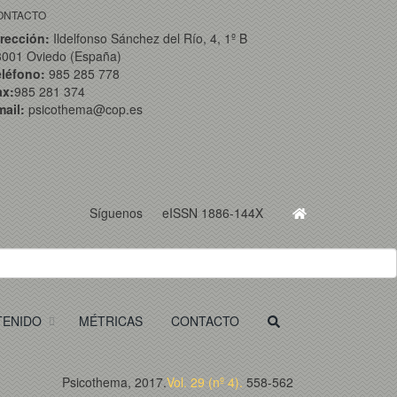
ONTACTO
rección:
Ildelfonso Sánchez del Río, 4, 1º B
3001 Oviedo (España)
eléfono:
985 285 778
ax:
985 281 374
ail:
psicothema@cop.es
Síguenos
eISSN 1886-144X
TENIDO
MÉTRICAS
CONTACTO
Psicothema, 2017.
Vol. 29 (nº 4).
558-562