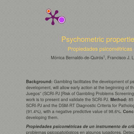
Psychometric properties
Propiedades psicométricas d
1
Mónica Bernaldo-de-Quirós
, Francisco J. 
Background:
Gambling facilitates the development of ps
development, will allow early action at the beginning of
Juegos” (SCRI-PJ [Risk of Gambling Problems Screening S
work is to present and validate the SCRI-PJ.
Method
:
85
SCRI-PJ and the DSM-RT Diagnostic Criteria for Patholo
(91.4%), with a negative predictive value of 98.6%.
Conc
developing them.
Propiedades psicométricas de un instrumento de crib
problemas psicopatológicos en algunos jugadores. Detecta