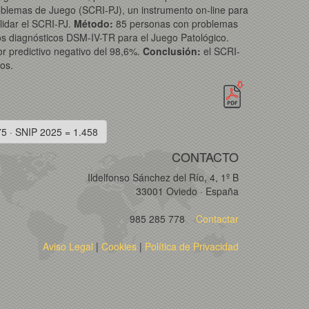
roblemas de Juego (SCRI-PJ), un instrumento on-line para
lidar el SCRI-PJ.
Método:
85 personas con problemas
ios diagnósticos DSM-IV-TR para el Juego Patológico.
or predictivo negativo del 98,6%.
Conclusión:
el SCRI-
os.
75 · SNIP 2025 = 1.458
CONTACTO
Ildelfonso Sánchez del Río, 4, 1º B
33001 Oviedo · España
985 285 778
Contactar
Aviso Legal
|
Cookies
|
Política de Privacidad