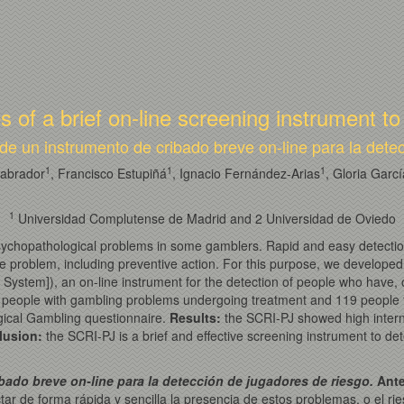
 of a brief on-line screening instrument to
e un instrumento de cribado breve on-line para la dete
1
1
1
Labrador
, Francisco Estupiñá
, Ignacio Fernández-Arias
, Gloria Garc
1
Universidad Complutense de Madrid and 2 Universidad de Oviedo
ychopathological problems in some gamblers. Rapid and easy detection 
 the problem, including preventive action. For this purpose, we develo
ystem]), an on-line instrument for the detection of people who have, 
 people with gambling problems undergoing treatment and 119 people f
gical Gambling questionnaire.
Results
:
the SCRI-PJ showed high interna
lusion
:
the SCRI-PJ is a brief and effective screening instrument to de
ado breve on-line para la detección de jugadores de riesgo.
Ant
r de forma rápida y sencilla la presencia de estos problemas, o el rie