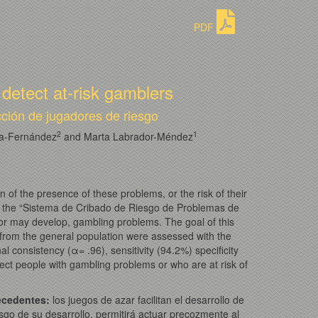
PDF
 detect at-risk gamblers
cción de jugadores de riesgo
2
1
ía-Fernández
and Marta Labrador-Méndez
of the presence of these problems, or the risk of their
ped the “Sistema de Cribado de Riesgo de Problemas de
or may develop, gambling problems. The goal of this
rom the general population were assessed with the
l consistency (α= .96), sensitivity (94.2%) specificity
tect people with gambling problems or who are at risk of
ecedentes:
los juegos de azar facilitan el desarrollo de
sgo de su desarrollo, permitirá actuar precozmente al