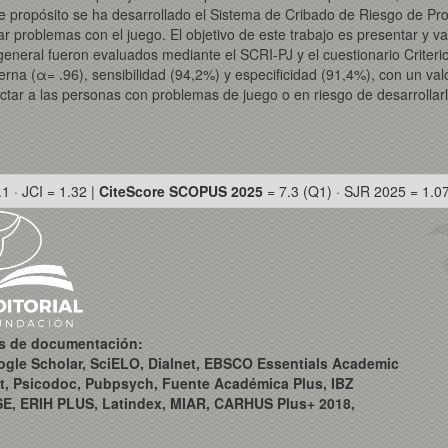
ste propósito se ha desarrollado el Sistema de Cribado de Riesgo de P
 problemas con el juego. El objetivo de este trabajo es presentar y va
general fueron evaluados mediante el SCRI-PJ y el cuestionario Criter
erna (α= .96), sensibilidad (94,2%) y especificidad (91,4%), con un val
ctar a las personas con problemas de juego o en riesgo de desarrollarl
.1 · JCI = 1.32 |
CiteScore SCOPUS 2025
= 7.3 (Q1) · SJR 2025 = 1.0
os de documentación:
ogle Scholar, SciELO, Dialnet, EBSCO Essentials Academic
t, Psicodoc, Pubpsych, Fuente Académica Plus, IBZ
SE, ERIH PLUS, Latindex, MIAR, CARHUS Plus+ 2018,