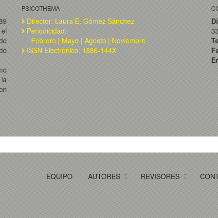
PSICOTHEMA
C
989
Director: Laura E. Gómez Sánchez
Di
el
Periodicidad:
3
de
Febrero | Mayo | Agosto | Noviembre
T
ado
ISSN Electrónico: 1886-144X
F
Em
omo
la
on
EQUIPO
AUTORES
REVISORES
CON