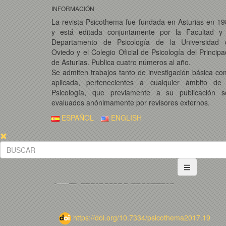
INFORMACIÓN
La revista Psicothema fue fundada en Asturias en 1
y está editada conjuntamente por la Facultad y 
Departamento de Psicología de la Universidad 
Oviedo y el Colegio Oficial de Psicología del Princip
de Asturias. Publica cuatro números al año.
Se admiten trabajos tanto de investigación básica c
aplicada, pertenecientes a cualquier ámbito de 
Psicología, que previamente a su publicación s
evaluados anónimamente por revisores externos.
ESPAÑOL
ENGLISH
https://doi.org/10.7334/psicothema2017.19