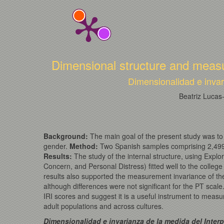
Dimensional structure and measur
Dimensionalidad e invari
Beatriz Lucas
Background
:
The main goal of the present study was to 
gender.
Method
:
Two Spanish samples comprising 2,499 
Results
:
The study of the internal structure, using Explo
Concern, and Personal Distress) fitted well to the college
results also supported the measurement invariance of th
although differences were not significant for the PT scale.
IRI scores and suggest it is a useful instrument to meas
adult populations and across cultures.
Dimensionalidad
e invarianza de la medida del Interp