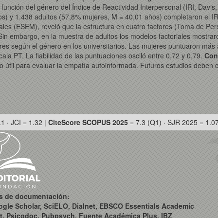
 función del género del Índice de Reactividad Interpersonal (IRI, Davis
os) y 1.438 adultos (57,8% mujeres, M = 40,01 años) completaron el IR
ales (ESEM), reveló que la estructura en cuatro factores (Toma de Per
 Sin embargo, en la muestra de adultos los modelos factoriales mostrar
es según el género en los universitarios. Las mujeres puntuaron más a
cala PT. La fiabilidad de las puntuaciones osciló entre 0,72 y 0,79.
Con
to útil para evaluar la empatía autoinformada. Futuros estudios deben 
.1 · JCI = 1.32 |
CiteScore SCOPUS 2025
= 7.3 (Q1) · SJR 2025 = 1.0
os de documentación:
ogle Scholar, SciELO, Dialnet, EBSCO Essentials Academic
t, Psicodoc, Pubpsych, Fuente Académica Plus, IBZ