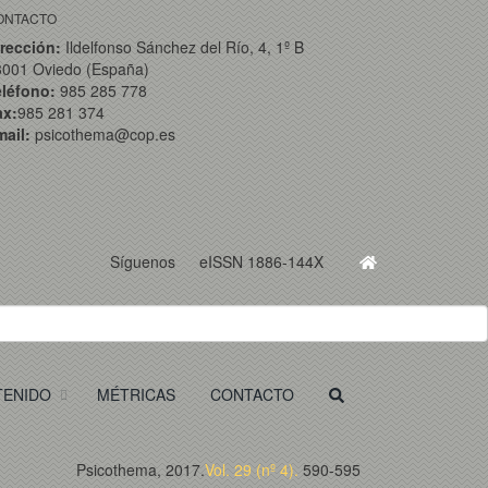
ONTACTO
rección:
Ildelfonso Sánchez del Río, 4, 1º B
3001 Oviedo (España)
eléfono:
985 285 778
ax:
985 281 374
ail:
psicothema@cop.es
Síguenos
eISSN 1886-144X
TENIDO
MÉTRICAS
CONTACTO
Psicothema, 2017.
Vol. 29 (nº 4).
590-595