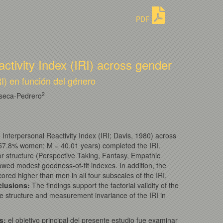
PDF
ctivity Index (IRI) across gender
I) en función del género
2
seca-Pedrero
nterpersonal Reactivity Index (IRI; Davis, 1980) across
57.8% women; M = 40.01 years) completed the IRI.
or structure (Perspective Taking, Fantasy, Empathic
howed modest goodness-of-fit indexes. In addition, the
ed higher than men in all four subscales of the IRI,
lusions
:
The findings support the factorial validity of the
he structure and measurement invariance of the IRI in
s:
el objetivo principal del presente estudio fue examinar