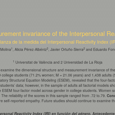
ement invariance of the Interpersonal Rea
anza de la medida del Interpersonal Reactivity Index (IR
1
2
2
-Molina
, Alicia Pérez-Albéniz
, Javier Ortuño-Sierra
and Eduardo Fon
1
Universitat de València and 2 Universidad de La Rioja
examine the dimensional structure and measurement invariance of the I
college students (71.2% women; M = 21.06 years) and 1,438 adults (
ratory Structural Equation Modeling (ESEM), revealed that the four-fact
 students’ data; however, in the sample of adults all factorial models s
e ESEM four-factor model across gender in college students. Women scor
 The reliability of the scores in this sample ranged from .72 to.79.
Conc
ure self-reported empathy. Future studies should continue to examine t
ersonal Reactivity Index (IRI) en función del género.
Antecedente