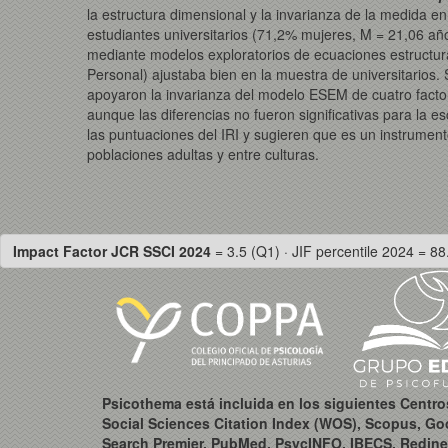
la estructura dimensional y la invarianza de la medida en
estudiantes universitarios (71,2% mujeres, M = 21,06 añ
mediante modelos exploratorios de ecuaciones estructur
Personal) ajustaba bien en la muestra de universitarios.
apoyaron la invarianza del modelo ESEM de cuatro factor
aunque las diferencias no fueron significativas para la es
las puntuaciones del IRI y sugieren que es un instrumen
poblaciones adultas y entre culturas.
Impact Factor JCR SSCI 2024
= 3.5 (Q1) · JIF percentile 2024 = 88
Psicothema está incluida en los siguientes Centr
Social Sciences Citation Index (WOS), Scopus, Go
Search Premier, PubMed, PsycINFO, IBECS, Redine