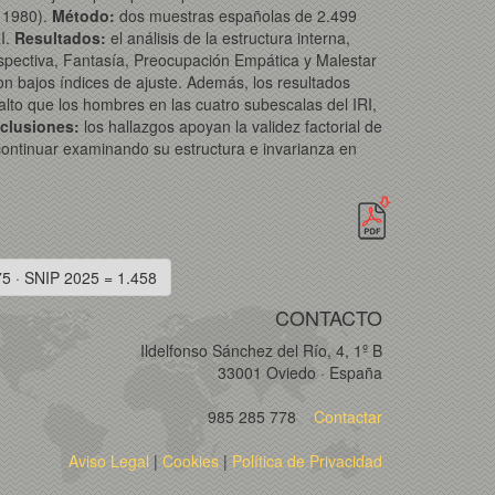
, 1980).
Método:
dos muestras españolas de 2.499
I.
Resultados:
el análisis de la estructura interna,
spectiva, Fantasía, Preocupación Empática y Malestar
on bajos índices de ajuste. Además, los resultados
lto que los hombres en las cuatro subescalas del IRI,
clusiones:
los hallazgos apoyan la validez factorial de
continuar examinando su estructura e invarianza en
75 · SNIP 2025 = 1.458
CONTACTO
Ildelfonso Sánchez del Río, 4, 1º B
33001 Oviedo · España
985 285 778
Contactar
Aviso Legal
|
Cookies
|
Política de Privacidad