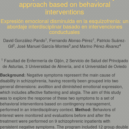
approach based on behavioral
interventions
Expresión emocional disminuida en la esquizofrenia: un
abordaje interdisciplinar basado en intervenciones
conductuales
1
1
David González-Pando
, Fernando Alonso-Pérez
, Patricio Suárez-
2
3
4
Gil
, José Manuel García-Montes
,and Marino Pérez-Álvarez
1
Facultad de Enfermería de Gijón, 2 Servicio de Salud del Principado
de Asturias, 3 Universidad de Almería, and 4 Universidad de Oviedo
Background:
Negative symptoms represent the main cause of
disability in schizophrenia, having recently been grouped into two
general dimensions: avolition and diminished emotional expression,
which includes affective flattening and alogia. The aim of this study
was to explore the response of these two symptoms to a set of
behavioral interventions based on contingency management,
performed in an interdisciplinary context.
Method
:
Behaviors of
interest were monitored and evaluations before and after the
treatment were performed on 9 schizophrenic inpatients with
persistent negative symptoms. The program included 12 group double