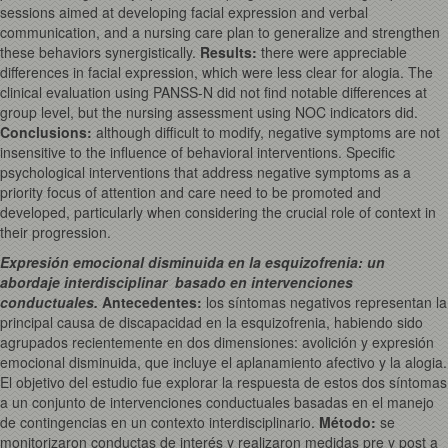
sessions aimed at developing facial expression and verbal
communication, and a nursing care plan to generalize and strengthen
these behaviors synergistically.
Results
:
there were appreciable
differences in facial expression, which were less clear for alogia. The
clinical evaluation using PANSS-N did not find notable differences at
group level, but the nursing assessment using NOC indicators did.
Conclusions
:
although difficult to modify, negative symptoms are not
insensitive to the influence of behavioral interventions. Specific
psychological interventions that address negative symptoms as a
priority focus of attention and care need to be promoted and
developed, particularly when considering the crucial role of context in
their progression.
Expresión emocional disminuida en la esquizofrenia: un
abordaje interdisciplinar basado en intervenciones
conductuales.
Antecedentes:
los síntomas negativos representan la
principal causa de discapacidad en la esquizofrenia, habiendo sido
agrupados recientemente en dos dimensiones: avolición y expresión
emocional disminuida, que incluye el aplanamiento afectivo y la alogia.
El objetivo del estudio fue explorar la respuesta de estos dos síntomas
a un conjunto de intervenciones conductuales basadas en el manejo
de contingencias en un contexto interdisciplinario.
Método:
se
monitorizaron conductas de interés y realizaron medidas pre y post a