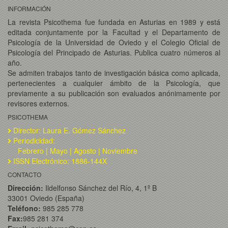
INFORMACIÓN
La revista Psicothema fue fundada en Asturias en 1989 y está
editada conjuntamente por la Facultad y el Departamento de
Psicología de la Universidad de Oviedo y el Colegio Oficial de
Psicología del Principado de Asturias. Publica cuatro números al
año.
Se admiten trabajos tanto de investigación básica como aplicada,
pertenecientes a cualquier ámbito de la Psicología, que
previamente a su publicación son evaluados anónimamente por
revisores externos.
PSICOTHEMA
Director: Laura E. Gómez Sánchez
Periodicidad:
Febrero | Mayo | Agosto | Noviembre
ISSN Electrónico: 1886-144X
CONTACTO
Dirección:
Ildelfonso Sánchez del Río, 4, 1º B
33001 Oviedo (España)
Teléfono:
985 285 778
Fax:
985 281 374