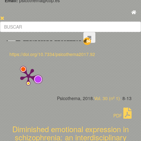
Email:
psicothema@cop.es
https://doi.org/10.7334/psicothema2017.92
Psicothema, 2018.
Vol. 30 (nº 1).
8-13
PDF
Diminished emotional expression in
schizophrenia: an interdisciplinary