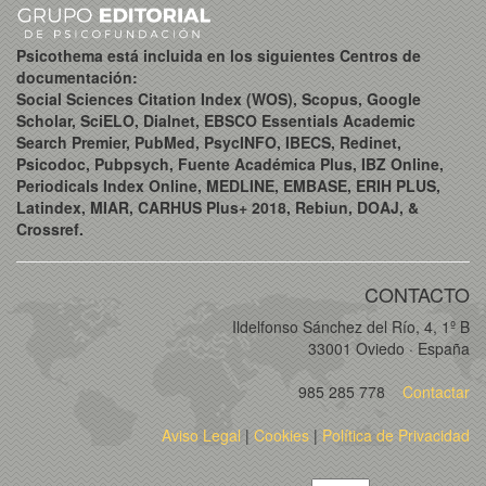
Psicothema está incluida en los siguientes Centros de
documentación:
Social Sciences Citation Index (WOS), Scopus, Google
Scholar, SciELO, Dialnet, EBSCO Essentials Academic
Search Premier, PubMed, PsycINFO, IBECS, Redinet,
Psicodoc, Pubpsych, Fuente Académica Plus, IBZ Online,
Periodicals Index Online, MEDLINE, EMBASE, ERIH PLUS,
Latindex, MIAR, CARHUS Plus+ 2018, Rebiun, DOAJ, &
Crossref.
CONTACTO
Ildelfonso Sánchez del Río, 4, 1º B
33001 Oviedo · España
985 285 778
Contactar
Aviso Legal
|
Cookies
|
Política de Privacidad