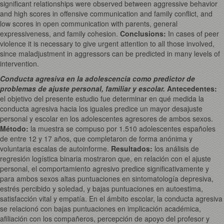
significant relationships were observed between aggressive behavior
and high scores in offensive communication and family conflict, and
low scores in open communication with parents, general
expressiveness, and family cohesion.
Conclusions
:
In cases of peer
violence it is necessary to give urgent attention to all those involved,
since maladjustment in aggressors can be predicted in many levels of
intervention.
Conducta agresiva en la adolescencia como predictor de
problemas de ajuste personal, familiar y escolar.
Antecedentes:
el objetivo del presente estudio fue determinar en qué medida la
conducta agresiva hacia los iguales predice un mayor desajuste
personal y escolar en los adolescentes agresores de ambos sexos.
Método:
la muestra se compuso por 1.510 adolescentes españoles
de entre 12 y 17 años, que completaron de forma anónima y
voluntaria escalas de autoinforme.
Resultados:
los análisis de
regresión logística binaria mostraron que, en relación con el ajuste
personal, el comportamiento agresivo predice significativamente y
para ambos sexos altas puntuaciones en sintomatología depresiva,
estrés percibido y soledad, y bajas puntuaciones en autoestima,
satisfacción vital y empatía. En el ámbito escolar, la conducta agresiva
se relacionó con bajas puntuaciones en implicación académica,
afiliación con los compañeros, percepción de apoyo del profesor y