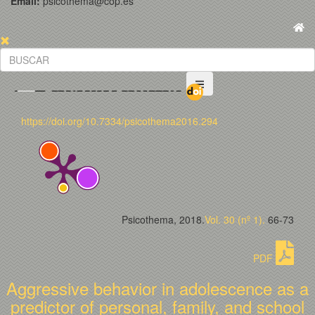
Email:
psicothema@cop.es
https://doi.org/10.7334/psicothema2016.294
Psicothema, 2018.
Vol. 30 (nº 1).
66-73
PDF
Aggressive behavior in adolescence as a
predictor of personal, family, and school