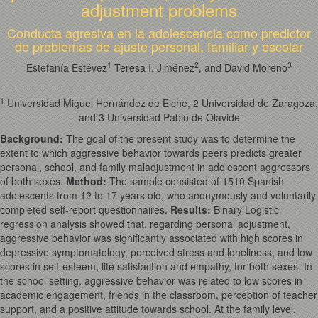
adjustment problems
Conducta agresiva en la adolescencia como predictor
de problemas de ajuste personal, familiar y escolar
1
2
3
Estefanía Estévez
Teresa I. Jiménez
, and David Moreno
1
Universidad Miguel Hernández de Elche, 2 Universidad de Zaragoza,
and 3 Universidad Pablo de Olavide
Background
:
The goal of the present study was to determine the
extent to which aggressive behavior towards peers predicts greater
personal, school, and family maladjustment in adolescent aggressors
of both sexes.
Method
:
The sample consisted of 1510 Spanish
adolescents from 12 to 17 years old, who anonymously and voluntarily
completed self-report questionnaires.
Results
:
Binary Logistic
regression analysis showed that, regarding personal adjustment,
aggressive behavior was significantly associated with high scores in
depressive symptomatology, perceived stress and loneliness, and low
scores in self-esteem, life satisfaction and empathy, for both sexes. In
the school setting, aggressive behavior was related to low scores in
academic engagement, friends in the classroom, perception of teacher
support, and a positive attitude towards school. At the family level,