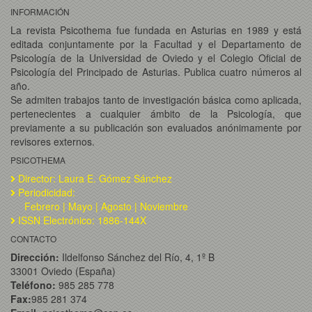
INFORMACIÓN
La revista Psicothema fue fundada en Asturias en 1989 y está
editada conjuntamente por la Facultad y el Departamento de
Psicología de la Universidad de Oviedo y el Colegio Oficial de
Psicología del Principado de Asturias. Publica cuatro números al
año.
Se admiten trabajos tanto de investigación básica como aplicada,
pertenecientes a cualquier ámbito de la Psicología, que
previamente a su publicación son evaluados anónimamente por
revisores externos.
PSICOTHEMA
Director: Laura E. Gómez Sánchez
Periodicidad:
Febrero | Mayo | Agosto | Noviembre
ISSN Electrónico: 1886-144X
CONTACTO
Dirección:
Ildelfonso Sánchez del Río, 4, 1º B
33001 Oviedo (España)
Teléfono:
985 285 778
Fax:
985 281 374