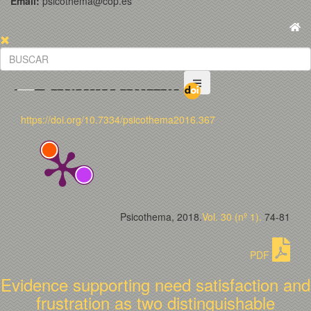
Email:
psicothema@cop.es
https://doi.org/10.7334/psicothema2016.367
Psicothema, 2018.
Vol. 30 (nº 1).
74-81
PDF
Evidence supporting need satisfaction and
frustration as two distinguishable