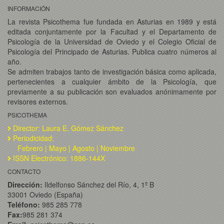
INFORMACIÓN
La revista Psicothema fue fundada en Asturias en 1989 y está
editada conjuntamente por la Facultad y el Departamento de
Psicología de la Universidad de Oviedo y el Colegio Oficial de
Psicología del Principado de Asturias. Publica cuatro números al
año.
Se admiten trabajos tanto de investigación básica como aplicada,
pertenecientes a cualquier ámbito de la Psicología, que
previamente a su publicación son evaluados anónimamente por
revisores externos.
PSICOTHEMA
Director: Laura E. Gómez Sánchez
Periodicidad:
Febrero | Mayo | Agosto | Noviembre
ISSN Electrónico: 1886-144X
CONTACTO
Dirección:
Ildelfonso Sánchez del Río, 4, 1º B
33001 Oviedo (España)
Teléfono:
985 285 778
Fax:
985 281 374