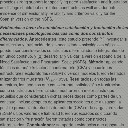
provides strong support for specifying need satisfaction and frustration
as distinguishable but correlated constructs, as well as adequate
evidence of dimensionality, reliability and criterion validity for the
Spanish version of the NSFS.
Evidencias a favor de considerar satisfacción y frustración de las
necesidades psicológicas básicas como dos constructos
diferenciados.
Antecedentes:
este estudio pretende (1) investigar si
satisfacción y frustración de las necesidades psicológicas básicas
pueden ser considerados constructos diferenciados o integrantes de
un único continuo, y (2) desarrollar y validar la versión española de la
Need Satisfaction and Frustration Scale (NSFS).
Método:
aplicando
técnicas de análisis factorial confirmatorio (CFA) y ecuaciones
estructurales exploratorias (ESEM) diversos modelos fueron testados
utilizando tres muestras (
N
= 959).
Resultados:
en todas las
total
muestras, los modelos que consideraban satisfacción y frustración
como constructos diferenciados mostraron un mejor ajuste que
aquellos que consideraban dichas necesidades como partes de un
continuo, incluso después de aplicar correcciones que ajustasen la
posible presencia de efectos de método (CFA) o de cargas cruzadas
(ESEM). Los valores de fiabilidad fueron adecuados solo cuando
satisfacción y frustración fueron tratadas como constructos
diferenciados.
Conclusiones:
se aportan evidencias que apoyan la