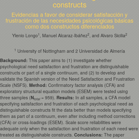
constructs
Evidencias a favor de considerar satisfacción y
frustración de las necesidades psicológicas básicas
como dos constructos diferenciados
1
2
2
Ylenio Longo
, Manuel Alcaraz-Ibáñez
, and Alvaro Sicilia
1
University of Nottingham and 2 Universidad de Almería
Background:
This paper aims to (1) investigate whether
psychological need satisfaction and frustration are distinguishable
constructs or part of a single continuum, and (2) to develop and
validate the Spanish version of the Need Satisfaction and Frustration
Scale (NSFS).
Method:
Confirmatory factor analysis (CFA) and
exploratory structural equation models (ESEM) were tested using
three samples (
N
= 959).
Results:
In all samples, a CFA model
total
specifying satisfaction and frustration of each psychological need as
distinguishable constructs fit the data better than models specifying
them as part of a continuum, even after including method corrections
(CFA) or cross-loadings (ESEM). Scale score reliabilities were
adequate only when the satisfaction and frustration of each need were
treated as distinguishable constructs.
Conclusions:
The paper