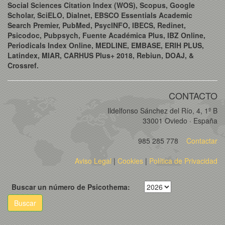
Social Sciences Citation Index (WOS), Scopus, Google
Scholar, SciELO, Dialnet, EBSCO Essentials Academic
Search Premier, PubMed, PsycINFO, IBECS, Redinet,
Psicodoc, Pubpsych, Fuente Académica Plus, IBZ Online,
Periodicals Index Online, MEDLINE, EMBASE, ERIH PLUS,
Latindex, MIAR, CARHUS Plus+ 2018, Rebiun, DOAJ, &
Crossref.
CONTACTO
Ildelfonso Sánchez del Río, 4, 1º B
33001 Oviedo · España
985 285 778
Contactar
Aviso Legal
|
Cookies
|
Política de Privacidad
Buscar un número de Psicothema:
Buscar