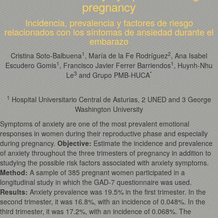
pregnancy
Incidencia, prevalencia y factores de riesgo
relacionados con los síntomas de ansiedad durante el
embarazo
1
2
Cristina Soto-Balbuena
, María de la Fe Rodríguez
, Ana Isabel
1
1
Escudero Gomis
, Francisco Javier Ferrer Barriendos
, Huynh-Nhu
3
*
Le
and Grupo PMB-HUCA
1
Hospital Universitario Central de Asturias, 2 UNED and 3 George
Washington University
Symptoms of anxiety are one of the most prevalent emotional
responses in women during their reproductive phase and especially
during pregnancy.
Objective
:
Estimate the incidence and prevalence
of anxiety throughout the three trimesters of pregnancy in addition to
studying the possible risk factors associated with anxiety symptoms.
Method
:
A sample of 385 pregnant women participated in a
longitudinal study in which the GAD-7 questionnaire was used.
Results
:
Anxiety prevalence was 19.5% in the first trimester. In the
second trimester, it was 16.8%, with an incidence of 0.048%. In the
third trimester, it was 17.2%, with an incidence of 0.068%. The