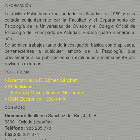
INFORMACIÓN
La revista Psicothema fue fundada en Asturias en 1989 y está
editada conjuntamente por la Facultad y el Departamento de
Psicología de la Universidad de Oviedo y el Colegio Oficial de
Psicología del Principado de Asturias. Publica cuatro números al
año.
Se admiten trabajos tanto de investigación básica como aplicada,
pertenecientes a cualquier ámbito de la Psicología, que
previamente a su publicación son evaluados anónimamente por
revisores externos.
PSICOTHEMA
Director: Laura E. Gómez Sánchez
Periodicidad:
Febrero | Mayo | Agosto | Noviembre
ISSN Electrónico: 1886-144X
CONTACTO
Dirección:
Ildelfonso Sánchez del Río, 4, 1º B
33001 Oviedo (España)
Teléfono:
985 285 778
Fax:
985 281 374