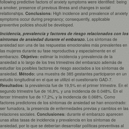
following predictive factors of anxiety symptoms were identified: being
a smoker, presence of previous illness and changes in social
relationships.
Conclusions
:
High incidence and prevalence of anxiety
symptoms occur during pregnancy; consequently, applicable
preventive policies should be developed.
Incidencia, prevalencia y factores de riesgo relacionados con los
síntomas de ansiedad durante el embarazo.
Los síntomas de
ansiedad son una de las respuestas emocionales más prevalentes en
las mujeres durante su fase reproductiva y especialmente en el
embarazo.
Objetivo:
estimar la incidencia y prevalencia de la
ansiedad a lo largo de los tres trimestres del embarazo además de
estudiar los posibles factores de riesgo asociados a los síntomas de
ansiedad.
Método:
una muestra de 385 gestantes participaron en un
estudio longitudinal en el que se utilizó el cuestionario GAD-7.
Resultados:
la prevalencia fue de 19,5% en el primer trimestre. En el
segundo trimestre fue de 16,8%, y una incidencia de 0.048%. En el
tercer trimestre fue de 17,2%, y la incidencia de 0.068%. Como
factores predictores de los síntomas de ansiedad se han encontrado:
ser fumadora, la presencia de enfermedades previas y cambios en las
relaciones sociales.
Conclusiones:
durante el embarazo aparecen
unas altas tasas de incidencia y prevalencia en los síntomas de
ansiedad, por lo que se deberían desarrollar políticas preventivas al