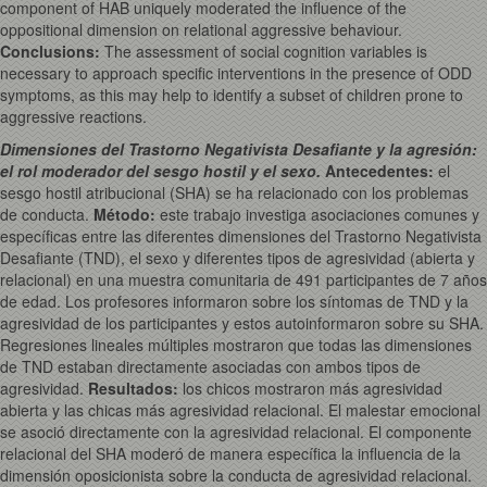
component of HAB uniquely moderated the influence of the
oppositional dimension on relational aggressive behaviour.
Conclusions
:
The assessment of social cognition variables is
necessary to approach specific interventions in the presence of ODD
symptoms, as this may help to identify a subset of children prone to
aggressive reactions.
Dimensiones del Trastorno Negativista Desafiante y la agresión:
el rol moderador del sesgo hostil y el sexo.
Antecedentes:
el
sesgo hostil atribucional (SHA) se ha relacionado con los problemas
de conducta.
Método:
este trabajo investiga asociaciones comunes y
específicas entre las diferentes dimensiones del Trastorno Negativista
Desafiante (TND), el sexo y diferentes tipos de agresividad (abierta y
relacional) en una muestra comunitaria de 491 participantes de 7 años
de edad. Los profesores informaron sobre los síntomas de TND y la
agresividad de los participantes y estos autoinformaron sobre su SHA.
Regresiones lineales múltiples mostraron que todas las dimensiones
de TND estaban directamente asociadas con ambos tipos de
agresividad.
Resultados:
los chicos mostraron más agresividad
abierta y las chicas más agresividad relacional. El malestar emocional
se asoció directamente con la agresividad relacional. El componente
relacional del SHA moderó de manera específica la influencia de la
dimensión oposicionista sobre la conducta de agresividad relacional.