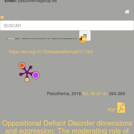
Email:
psicothema@cop.es
https://doi.org/10.7334/psicothema2017.363
Psicothema, 2018.
Vol. 30 (nº 3).
264-269
PDF
Oppositional Defiant Disorder dimensions
and aggression: The moderating role of