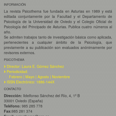
INFORMACIÓN
La revista Psicothema fue fundada en Asturias en 1989 y está
editada conjuntamente por la Facultad y el Departamento de
Psicología de la Universidad de Oviedo y el Colegio Oficial de
Psicología del Principado de Asturias. Publica cuatro números al
año.
Se admiten trabajos tanto de investigación básica como aplicada,
pertenecientes a cualquier ámbito de la Psicología, que
previamente a su publicación son evaluados anónimamente por
revisores externos.
PSICOTHEMA
Director: Laura E. Gómez Sánchez
Periodicidad:
Febrero | Mayo | Agosto | Noviembre
ISSN Electrónico: 1886-144X
CONTACTO
Dirección:
Ildelfonso Sánchez del Río, 4, 1º B
33001 Oviedo (España)
Teléfono:
985 285 778
Fax:
985 281 374