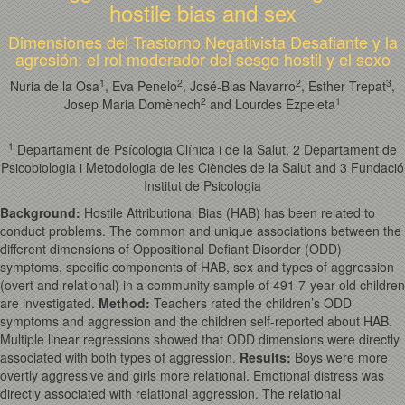
hostile bias and sex
Dimensiones del Trastorno Negativista Desafiante y la
agresión: el rol moderador del sesgo hostil y el sexo
1
2
2
3
Nuria de la Osa
, Eva Penelo
, José-Blas Navarro
, Esther Trepat
,
2
1
Josep Maria Domènech
and Lourdes Ezpeleta
1
Departament de Psícologia Clínica i de la Salut, 2 Departament de
Psicobiologia i Metodologia de les Ciències de la Salut and 3 Fundació
Institut de Psicologia
Background
:
Hostile Attributional Bias (HAB) has been related to
conduct problems. The common and unique associations between the
different dimensions of Oppositional Defiant Disorder (ODD)
symptoms, specific components of HAB, sex and types of aggression
(overt and relational) in a community sample of 491 7-year-old children
are investigated.
Method
:
Teachers rated the children’s ODD
symptoms and aggression and the children self-reported about HAB.
Multiple linear regressions showed that ODD dimensions were directly
associated with both types of aggression.
Results
:
Boys were more
overtly aggressive and girls more relational. Emotional distress was
directly associated with relational aggression. The relational