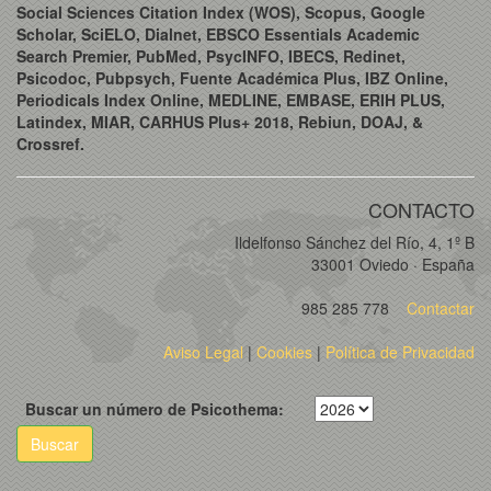
Social Sciences Citation Index (WOS), Scopus, Google
Scholar, SciELO, Dialnet, EBSCO Essentials Academic
Search Premier, PubMed, PsycINFO, IBECS, Redinet,
Psicodoc, Pubpsych, Fuente Académica Plus, IBZ Online,
Periodicals Index Online, MEDLINE, EMBASE, ERIH PLUS,
Latindex, MIAR, CARHUS Plus+ 2018, Rebiun, DOAJ, &
Crossref.
CONTACTO
Ildelfonso Sánchez del Río, 4, 1º B
33001 Oviedo · España
985 285 778
Contactar
Aviso Legal
|
Cookies
|
Política de Privacidad
Buscar un número de Psicothema:
Buscar