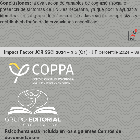
Conclusiones:
la evaluación de variables de cognición social en
presencia de síntomas de TND es necesaria, ya que podría ayudar a
identificar un subgrupo de niños proclive a las reacciones agresivas y
contribuir al diseño de intervenciones específicas.
Impact Factor JCR SSCI 2024
= 3.5 (Q1) · JIF percentile 2024 = 88
Psicothema está incluida en los siguientes Centros de
documentación: