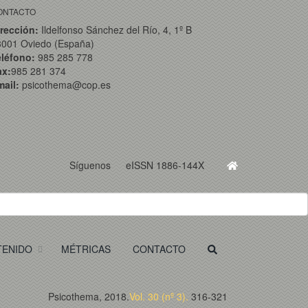
ONTACTO
rección:
Ildelfonso Sánchez del Río, 4, 1º B
3001 Oviedo (España)
eléfono:
985 285 778
ax:
985 281 374
ail:
psicothema@cop.es
Síguenos
eISSN 1886-144X
TENIDO
MÉTRICAS
CONTACTO
Psicothema, 2018.
Vol. 30 (nº 3).
316-321