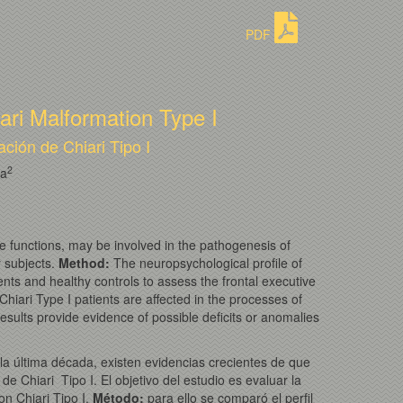
PDF
iari Malformation Type I
ción de Chiari Tipo I
2
na
ve functions, may be involved in the pathogenesis of
y subjects.
Method
:
The neuropsychological profile of
nts and healthy controls to assess the frontal executive
hiari Type I patients are affected in the processes of
sults provide evidence of possible deficits or anomalies
la última década, existen evidencias crecientes de que
e Chiari Tipo I. El objetivo del estudio es evaluar la
n Chiari Tipo I.
Método:
para ello se comparó el perfil