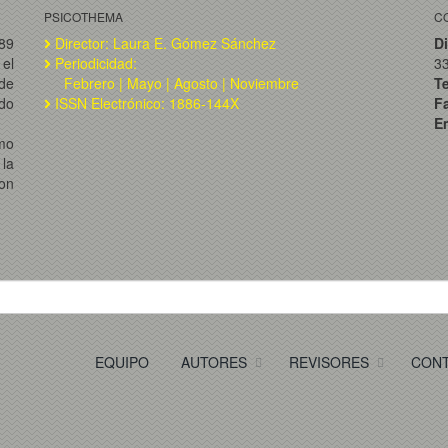
PSICOTHEMA
C
989
Director: Laura E. Gómez Sánchez
Di
el
Periodicidad:
3
de
Febrero | Mayo | Agosto | Noviembre
T
ado
ISSN Electrónico: 1886-144X
F
Em
omo
la
on
EQUIPO
AUTORES
REVISORES
CON