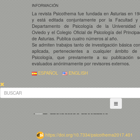
INFORMACIÓN
La revista Psicothema fue fundada en Asturias en 1
y está editada conjuntamente por la Facultad y 
Departamento de Psicología de la Universidad 
Oviedo y el Colegio Oficial de Psicología del Princip
de Asturias. Publica cuatro números al año.
Se admiten trabajos tanto de investigación básica c
aplicada, pertenecientes a cualquier ámbito de 
Psicología, que previamente a su publicación s
evaluados anónimamente por revisores externos.
ESPAÑOL
ENGLISH
https://doi.org/10.7334/psicothema2017.401