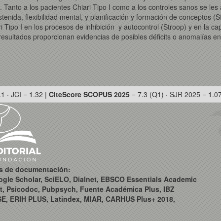
 Tanto a los pacientes Chiari Tipo I como a los controles sanos se les
ostenida, flexibilidad mental, y planificación y formación de conceptos
 Tipo I en los procesos de inhibición y autocontrol (Stroop) y en la c
resultados proporcionan evidencias de posibles déficits o anomalías en 
.1 · JCI = 1.32 |
CiteScore SCOPUS 2025
= 7.3 (Q1) · SJR 2025 = 1.0
os de documentación:
ogle Scholar, SciELO, Dialnet, EBSCO Essentials Academic
t, Psicodoc, Pubpsych, Fuente Académica Plus, IBZ
SE, ERIH PLUS, Latindex, MIAR, CARHUS Plus+ 2018,