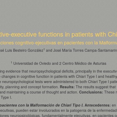
ive-executive functions in patients with Ch
ciones cognitivo-ejecutivas en pacientes con la Malforma
1
sé Luis Besteiro González
and José María Torres Campa-Santamari
1
Universidad de Oviedo and 2 Centro Médico de Asturias
 evidence that neuropsychological deficits, principally in the executi
 changes in cognitive function in patients with Chiari Type I and health
 neuropsychological tests were administered to both Chiari Type I patie
bility, planning and concept formation.
Results
:
The results suggest that C
ty and maintaining a course of thought and action.
Conclusions
:
These re
 Type I.
pacientes con la Malformación de Chiari Tipo I.
Antecedentes:
en 
ecutivas, pueden estar involucrados en la patogenia de la enfermedad d
ciones neuropsicológicas, fundamentalmente ejecutivas, en pacientes co