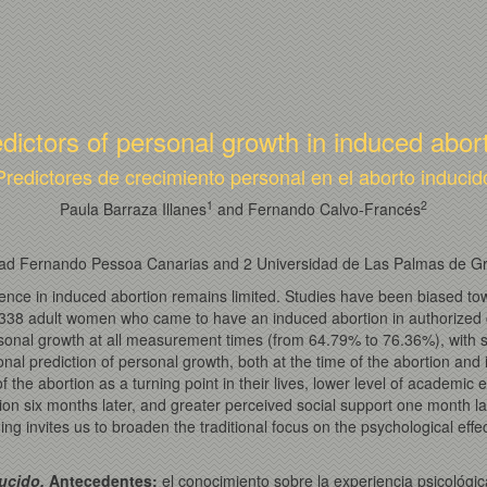
dictors of personal growth in induced abor
Predictores de crecimiento personal en el aborto inducid
1
2
Paula Barraza Illanes
and Fernando Calvo-Francés
ad Fernando Pessoa Canarias and 2 Universidad de Las Palmas de G
ence in induced abortion remains limited. Studies have been biased 
 338 adult women who came to have an induced abortion in authorized 
nal growth at all measurement times (from 64.79% to 76.36%), with stat
nal prediction of personal growth, both at the time of the abortion and 
f the abortion as a turning point in their lives, lower level of academi
ion six months later, and greater perceived social support one month la
ing invites us to broaden the traditional focus on the psychological effec
ucido.
Antecedentes:
el conocimiento sobre la experiencia psicológic