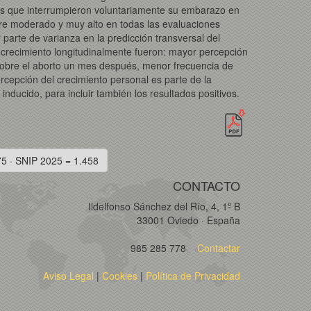
ltas que interrumpieron voluntariamente su embarazo en
tre moderado y muy alto en todas las evaluaciones
parte de varianza en la predicción transversal del
 crecimiento longitudinalmente fueron: mayor percepción
sobre el aborto un mes después, menor frecuencia de
rcepción del crecimiento personal es parte de la
 inducido, para incluir también los resultados positivos.
75 · SNIP 2025 = 1.458
CONTACTO
Ildelfonso Sánchez del Río, 4, 1º B
33001 Oviedo · España
985 285 778
Contactar
Aviso Legal
|
Cookies
|
Política de Privacidad