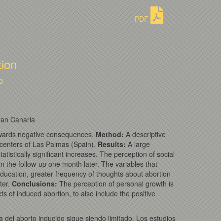
PDF
tion
o
ran Canaria
towards negative consequences.
Method
:
A descriptive
centers of Las Palmas (Spain).
Results
:
A large
istically significant increases. The perception of social
in the follow-up one month later. The variables that
c education, greater frequency of thoughts about abortion
ter.
Conclusions
:
The perception of personal growth is
ts of induced abortion, to also include the positive
a del aborto inducido sigue siendo limitado. Los estudios