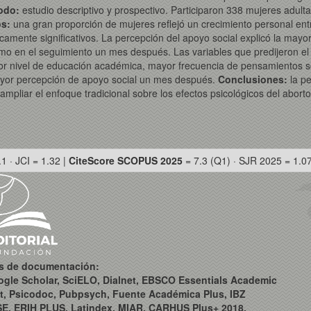
odo:
estudio descriptivo y prospectivo. Participaron 338 mujeres adu
s:
una gran proporción de mujeres reflejó un crecimiento personal en
ente significativos. La percepción del apoyo social explicó la mayor 
mo en el seguimiento un mes después. Las variables que predijeron el
nor nivel de educación académica, mayor frecuencia de pensamientos 
ayor percepción de apoyo social un mes después.
Conclusiones:
la pe
 ampliar el enfoque tradicional sobre los efectos psicológicos del aborto
.1 · JCI = 1.32 |
CiteScore SCOPUS 2025
= 7.3 (Q1) · SJR 2025 = 1.0
os de documentación:
ogle Scholar, SciELO, Dialnet, EBSCO Essentials Academic
t, Psicodoc, Pubpsych, Fuente Académica Plus, IBZ
SE, ERIH PLUS, Latindex, MIAR, CARHUS Plus+ 2018,