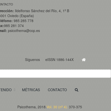
ONTACTO
rección:
Ildelfonso Sánchez del Río, 4, 1º B
3001 Oviedo (España)
eléfono:
985 285 778
ax:
985 281 374
ail:
psicothema@cop.es
Síguenos
eISSN 1886-144X
TENIDO
MÉTRICAS
CONTACTO
Psicothema, 2018.
Vol. 30 (nº 4).
370-375