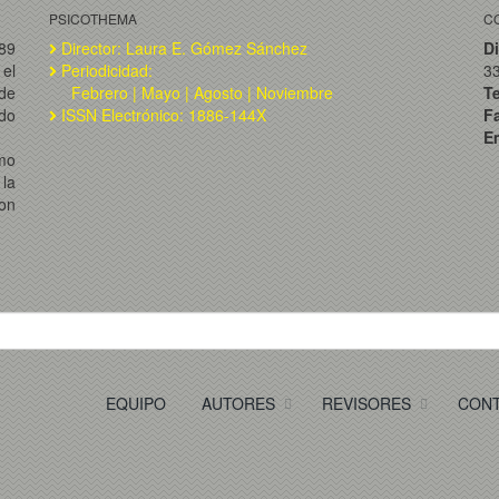
PSICOTHEMA
C
989
Director: Laura E. Gómez Sánchez
Di
el
Periodicidad:
3
de
Febrero | Mayo | Agosto | Noviembre
T
ado
ISSN Electrónico: 1886-144X
F
Em
omo
la
on
EQUIPO
AUTORES
REVISORES
CON