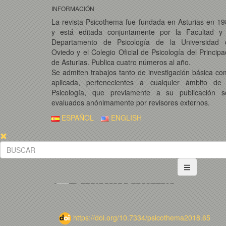
INFORMACIÓN
La revista Psicothema fue fundada en Asturias en 1
y está editada conjuntamente por la Facultad y 
Departamento de Psicología de la Universidad 
Oviedo y el Colegio Oficial de Psicología del Princip
de Asturias. Publica cuatro números al año.
Se admiten trabajos tanto de investigación básica c
aplicada, pertenecientes a cualquier ámbito de 
Psicología, que previamente a su publicación s
evaluados anónimamente por revisores externos.
ESPAÑOL
ENGLISH
https://doi.org/10.7334/psicothema2018.65