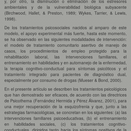
y, por otro, la disminución o eliminación de los estresores
ambientales y de la vulnerabilidad biológica subyacente
(Birchwood, Hallet, & Preston, 1989; Wykes, Tarrier, & Lewis,
1998).
De los tratamientos psicosociales nacidos al amparo de este
modelo, el apoyo experimental más fuerte, hasta este momento,
se ha observado en las siguientes modalidades de intervención:
el modelo de tratamiento comunitario asertivo de manejo de
casos, los procedimientos de empleo protegido para la
rehabilitación laboral, las intervenciones familiares, el
entrenamiento en habilidades y en automanejo de la enfermedad,
la terapia cognitivo-conductual para síntomas psicóticos y el
tratamiento integrado para pacientes de diagnóstico dual,
especialmente por consumo de drogas (Mueser & Bond, 2000).
En el presente artículo se describen los tratamientos psicológicos
que han demostrado ser eficaces, de acuerdo con las directrices
de Psicothema (Fernández Hermida y Pérez Álvarez, 2001), para
una mejor recuperación de la esquizofrenia y que, junto a las
estrategias farmacológicas, se concretan en los siguientes: (a) las
intervenciones familiares psicoeducativas, (b) el entrenamiento
en habilidades sociales, (c) los tratamientos cognitivo-
conductuales, dirigidos tanto hacia los síntomas positivos de la