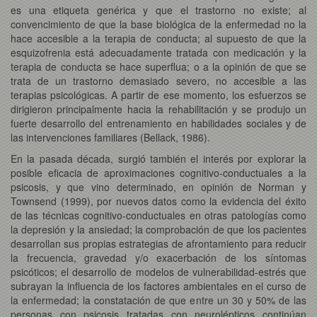
es una etiqueta genérica y que el trastorno no existe; al
convencimiento de que la base biológica de la enfermedad no la
hace accesible a la terapia de conducta; al supuesto de que la
esquizofrenia está adecuadamente tratada con medicación y la
terapia de conducta se hace superflua; o a la opinión de que se
trata de un trastorno demasiado severo, no accesible a las
terapias psicológicas. A partir de ese momento, los esfuerzos se
dirigieron principalmente hacia la rehabilitación y se produjo un
fuerte desarrollo del entrenamiento en habilidades sociales y de
las intervenciones familiares (Bellack, 1986).
En la pasada década, surgió también el interés por explorar la
posible eficacia de aproximaciones cognitivo-conductuales a la
psicosis, y que vino determinado, en opinión de Norman y
Townsend (1999), por nuevos datos como la evidencia del éxito
de las técnicas cognitivo-conductuales en otras patologías como
la depresión y la ansiedad; la comprobación de que los pacientes
desarrollan sus propias estrategias de afrontamiento para reducir
la frecuencia, gravedad y/o exacerbación de los síntomas
psicóticos; el desarrollo de modelos de vulnerabilidad-estrés que
subrayan la influencia de los factores ambientales en el curso de
la enfermedad; la constatación de que entre un 30 y 50% de las
personas con psicosis tratadas con neurolépticos continúan