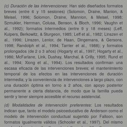
(c) Duración de las intervenciones
: Han sido diseñados formatos
breves (entre 6 y 15 sesiones) (Solomon, Draine, Manion, &
Meisel, 1996; Solomon, Draine, Mannion, & Meisel, 1998;
Szmukler, Herrman, Colusa, Benson, & Bloch, 1996; Vaughn et
al., 1992); formatos intermedios (entre 9 y 18 meses) (Leff,
Kuipers, Berkowitz, & Sturgeon, 1985; Leff et al., 1982; Linszen et
al., 1996; Linszen, Lenior, de Haan, Dingemans, & Gersons,
1998; Randolph et al., 1994; Tarrier et al., 1988); y formatos
prolongados (de 2 o 3 años) (Hogarty et al., 1997; Hogarty et al.,
1986; McFarlane, Link, Dushay, Marchal, & Crilly, 1995; Rund et
al., 1994; Xiong et al., 1994). Los resultados confirman una
escasa eficacia de las intervenciones breves; el mantenimiento
temporal de los efectos en las intervenciones de duración
intermedia; y la conveniencia de intervenciones a largo plazo, con
una duración óptima en torno a 2 años, con apoyo posterior
permanente a cierta distancia, de modo que la familia pueda
sentir y tener siempre accesible el recurso asistencial.
(d) Modalidades de intervención preferentes
: Los resultados
indican que, tanto el modelo psicoeducativo de Anderson como el
modelo de intervención conductual sugerido por Falloon, son
formatos igualmente válidos (Schooler et al., 1997). Del mismo