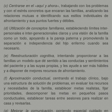
(c) Centrarse en el «aquí y ahora»,
trabajando con los problemas
y con el estrés concretos que encaran las familias, analizando las
relaciones mutuas e identificando sus estilos individuales de
afrontamiento y sus puntos fuertes y débiles.
(d) Utilización de conceptos familiares
, estableciendo
límites inter-
personales e inter-generacionales claros y una visión de la familia
como un todo, apoyando a la pareja paterna y promoviendo la
separación e independencia del hijo enfermo cuando sea
necesario.
(e) Reestructuración cognitiva,
intentando proporcionar a las
familias un modelo que dé sentido a las conductas y sentimientos
del paciente y a las suyas propias, y les ayude a ser más hábiles
y a disponer de mejores recursos de afrontamiento.
(f) Aproximación conductual,
centrando el trabajo clínico, bajo
una estructura de solución de problemas, en evaluar los recursos
y necesidades de la familia, establecer metas realistas, fijar
prioridades, descomponer las metas en pequeños pasos
conductuales, establecer tareas entre sesiones para realizar en
casa y revisarlas.
(g) Mejorar la comunicación
, poniendo especial cuidado en