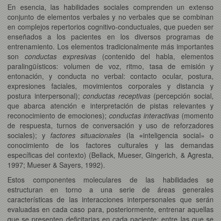
En esencia, las habilidades sociales comprenden un extenso
conjunto de elementos verbales y no verbales que se combinan
en complejos repertorios cognitivo-conductuales, que pueden ser
enseñados a los pacientes en los diversos programas de
entrenamiento. Los elementos tradicionalmente más importantes
son
conductas expresivas
(contenido del habla, elementos
paralingüísticos: volumen de voz, ritmo, tasa de emisión y
entonación, y conducta no verbal: contacto ocular, postura,
expresiones faciales, movimientos corporales y distancia y
postura interpersonal);
conductas receptivas
(percepción social,
que abarca atención e interpretación de pistas relevantes y
reconocimiento de emociones);
conductas interactivas
(momento
de respuesta, turnos de conversación y uso de reforzadores
sociales); y
factores situacionales
(la
«
inteligencia social» o
conocimiento de los factores culturales y las demandas
específicas del contexto) (Bellack, Mueser, Gingerich, & Agresta,
1997; Mueser & Sayers, 1992).
Estos componentes moleculares de las habilidades se
estructuran en torno a una serie de áreas generales
características de las interacciones interpersonales que serán
evaluadas en cada caso para, posteriormente, entrenar aquellas
que se presenten deficitarias en cada paciente; entre las que se