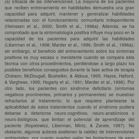
(a) Eficacia de las intervenciones:
La mayoría de los pacientes
que reciben entrenamiento en habilidades demuestra una gran
capacidad para adquirir, mantener y generalizar habilidades
relacionadas con el funcionamiento comunitario independiente
(Heinssen et al., 2000; Smith et al., 1996a). Además, se ha
comprobado que la sintomatología positiva influye muy poco en la
capacidad de los pacientes para adquirir las habilidades
(Liberman et al., 1998; Marder et al., 1996; Smith et al., 1996a);
sin embargo, el beneficio del entrenamiento sobre los síntomas
positivos es muy escaso o inexistente cuando se compara esta
técnica con otros procedimientos, perdiéndose a largo plazo los
posibles beneficios conseguidos durante la fase activa de terapia
(Dobson, McDougall, Busheikin, & Aldous, 1995; Hayes, Halford,
& Varghese, 1995; Hogarty et al., 1991; Marder et al., 1996). Por
otro lado, los pacientes con síndrome deficitario (síntomas
negativos prominentes, primarios y permanentes) se muestran
refractarios al tratamiento; lo que requiere plantearse la
aplicabilidad de estos tratamientos cuando el síndrome pudiera
deberse a deterioros neuro-cognitivos, neuro-anatómicos o
neuro-biológicos, que limitan el potencial de aprendizaje del
paciente (Kopelowicz, Liberman, Mintz, & Zarate, 1997). No
obstante, algunos autores sostienen la validez de intervenciones
ambientales, por cuanto pueden paliar las limitaciones de esos