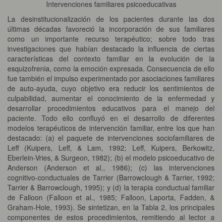
Intervenciones familiares psicoeducativas
La desinstitucionalización de los pacientes durante las dos
últimas décadas favoreció la incorporación de sus familiares
como un importante recurso terapéutico; sobre todo tras
investigaciones que habían destacado la influencia de ciertas
características del contexto familiar en la evolución de la
esquizofrenia, como la emoción expresada. Consecuencia de ello
fue también el impulso experimentado por asociaciones familiares
de auto-ayuda, cuyo objetivo era reducir los sentimientos de
culpabilidad, aumentar el conocimiento de la enfermedad y
desarrollar procedimientos educativos para el manejo del
paciente. Todo ello confluyó en el desarrollo de diferentes
modelos terapéuticos de intervención familiar, entre los que han
destacado: (a) el paquete de intervenciones sociofamiliares de
Leff (Kuipers, Leff, & Lam, 1992; Leff, Kuipers, Berkowitz,
Eberlein-Vries, & Surgeon, 1982); (b) el modelo psicoeducativo de
Anderson (Anderson et al., 1986); (c) las intervenciones
cognitivo-conductuales de Tarrier (Barrowclough & Tarrier, 1992;
Tarrier & Barrowclough, 1995); y (d) la terapia conductual familiar
de Falloon (Falloon et al., 1985; Falloon, Laporta, Fadden, &
Graham-Hole, 1993). Se sintetizan, en la Tabla 2, los principales
componentes de estos procedimientos, remitiendo al lector a