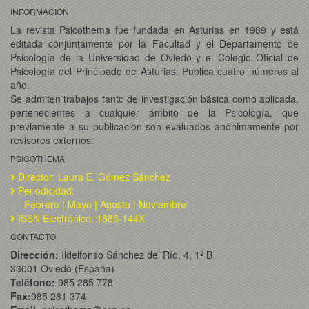
INFORMACIÓN
La revista Psicothema fue fundada en Asturias en 1989 y está
editada conjuntamente por la Facultad y el Departamento de
Psicología de la Universidad de Oviedo y el Colegio Oficial de
Psicología del Principado de Asturias. Publica cuatro números al
año.
Se admiten trabajos tanto de investigación básica como aplicada,
pertenecientes a cualquier ámbito de la Psicología, que
previamente a su publicación son evaluados anónimamente por
revisores externos.
PSICOTHEMA
Director: Laura E. Gómez Sánchez
Periodicidad:
Febrero | Mayo | Agosto | Noviembre
ISSN Electrónico: 1886-144X
CONTACTO
Dirección:
Ildelfonso Sánchez del Río, 4, 1º B
33001 Oviedo (España)
Teléfono:
985 285 778
Fax:
985 281 374