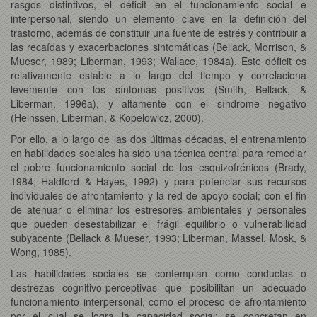
rasgos distintivos, el déficit en el funcionamiento social e
interpersonal, siendo un elemento clave en la definición del
trastorno, además de constituir una fuente de estrés y contribuir a
las recaídas y exacerbaciones sintomáticas (Bellack, Morrison, &
Mueser, 1989; Liberman, 1993; Wallace, 1984a). Este déficit es
relativamente estable a lo largo del tiempo y correlaciona
levemente con los síntomas positivos (Smith, Bellack, &
Liberman, 1996a), y altamente con el síndrome negativo
(Heinssen, Liberman, & Kopelowicz, 2000).
Por ello, a lo largo de las dos últimas décadas, el entrenamiento
en habilidades sociales ha sido una técnica central para remediar
el pobre funcionamiento social de los esquizofrénicos (Brady,
1984; Haldford & Hayes, 1992) y para potenciar sus recursos
individuales de afrontamiento y la red de apoyo social; con el fin
de atenuar o eliminar los estresores ambientales y personales
que pueden desestabilizar el frágil equilibrio o vulnerabilidad
subyacente (Bellack & Mueser, 1993; Liberman, Massel, Mosk, &
Wong, 1985).
Las habilidades sociales se contemplan como conductas o
destrezas cognitivo-perceptivas que posibilitan un adecuado
funcionamiento interpersonal, como el proceso de afrontamiento
por el cual se logra la capacidad social; se concretan en