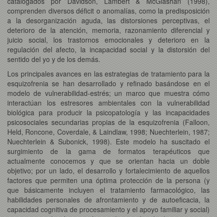
catalogados por Davidson, Lambert & McGlashan (1998),
comprenden diversos déficit o anomalías, como la predisposición
a la desorganización aguda, las distorsiones perceptivas, el
deterioro de la atención, memoria, razonamiento diferencial y
juicio social, los trastornos emocionales y deterioro en la
regulación del afecto, la incapacidad social y la distorsión del
sentido del yo y de los demás.
Los principales avances en las estrategias de tratamiento para la
esquizofrenia se han desarrollado y refinado basándose en el
modelo de vulnerabilidad-estrés; un marco que muestra cómo
interactúan los estresores ambientales con la vulnerabilidad
biológica para producir la psicopatología y las incapacidades
psicosociales secundarias propias de la esquizofrenia (Falloon,
Held, Roncone, Coverdale, & Laindlaw, 1998; Nuechterlein, 1987;
Nuechterlein & Subonick, 1998). Este modelo ha suscitado el
surgimiento de la gama de formatos terapéuticos que
actualmente conocemos y que se orientan hacia un doble
objetivo; por un lado, el desarrollo y fortalecimiento de aquellos
factores que permiten una óptima protección de la persona (y
que básicamente incluyen el tratamiento farmacológico, las
habilidades personales de afrontamiento y de autoeficacia, la
capacidad cognitiva de procesamiento y el apoyo familiar y social)