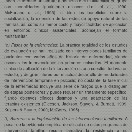
modo, el formato unifamiliar a domicilio o el multifamiliar en grupo
son modalidades igualmente eficaces (Leff et al., 1990;
McFarlane et al., 1995); si bien los beneficios sobre la
socialización, la extensión de las redes de apoyo natural de las
familias, así como su menor costo y mayor facilidad de aplicación
en entornos clínicos asistenciales, aconsejan el formato
multifamiliar.
(e) Fases de la enfermedad
: La práctica totalidad de los estudios
de evaluación se han realizado con intervenciones familiares de
pacientes con varios años de historia de enfermedad, siendo
escasas las intervenciones en primeros episodios. El momento
clínico de aplicación de la intervención es una cuestión todavía en
estudio, y de gran interés por el actual desarrollo de modalidades
de intervención temprana en psicosis; no obstante, la fase inicial
de la enfermedad incluye una serie de rasgos que la distinguen
de etapas posteriores y puede requerir un tratamiento específico,
fijando objetivos clínicos distintos y una adaptación de las
terapias existentes (Gleeson, Jackson, Stavely, & Burnett, 1999;
Kuipers & Raune, 2000; McGorry, 1995).
(f) Barreras a la implantación de las intervenciones familiares
: A
pesar de la evidencia empírica de eficacia de estos programas de
intervención familiar, resulta llamativa la resistencia a su