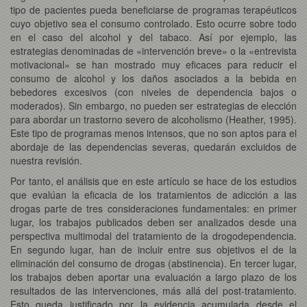
tipo de pacientes pueda beneficiarse de programas terapéuticos
cuyo objetivo sea el consumo controlado. Esto ocurre sobre todo
en el caso del alcohol y del tabaco. Así por ejemplo, las
estrategias denominadas de «intervención breve» o la «entrevista
motivacional» se han mostrado muy eficaces para reducir el
consumo de alcohol y los daños asociados a la bebida en
bebedores excesivos (con niveles de dependencia bajos o
moderados). Sin embargo, no pueden ser estrategias de elección
para abordar un trastorno severo de alcoholismo (Heather, 1995).
Este tipo de programas menos intensos, que no son aptos para el
abordaje de las dependencias severas, quedarán excluidos de
nuestra revisión.
Por tanto, el análisis que en este artículo se hace de los estudios
que evalúan la eficacia de los tratamientos de adicción a las
drogas parte de tres consideraciones fundamentales: en primer
lugar, los trabajos publicados deben ser analizados desde una
perspectiva multimodal del tratamiento de la drogodependencia.
En segundo lugar, han de incluir entre sus objetivos el de la
eliminación del consumo de drogas (abstinencia). En tercer lugar,
los trabajos deben aportar una evaluación a largo plazo de los
resultados de las intervenciones, más allá del post-tratamiento.
Esto queda justificado por la evidencia acumulada desde el