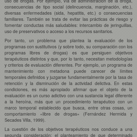
uso de drogas. Por ejemplo, vía de administración de la droga,
consecuencias de tipo social (delincuencia, marginación, etc.),
diversas enfermedades (sida, hepatitis, etc.) o consecuencias
familiares. También se trata de evitar las prácticas de riesgo y
fomentar conductas más saludables: intercambio de jeringuillas,
uso de preservativos o acceso a los recursos sanitarios.
Por tanto, un problema que plantea la evaluación de los
programas con sustitutivos (y sobre todo, su comparación con los
programas libres de drogas) es que persiguen objetivos
terapéuticos distintos y que, por lo tanto, necesitan metodologías
y criterios de evaluación diferentes. Por ejemplo, un programa de
mantenimiento con metadona puede carecer de límites
temporales definidos y juzgarse fundamentalmente por la tasa de
retención y la disminución de la actividad delictiva. En estas
condiciones, es más apropiado afirmar que el objeto de la
evaluación es un curso adictivo con una sustancia legal diferente
a la heroína, más que un procedimiento terapéutico con un
marco temporal establecido que busca, entre otras cosas, un
comportamiento «libre de drogas» (Fernández Hermida y
Secades Villa, 1999).
La cuestión de los objetivos terapéuticos nos conduce a una
segunda consideración: el planteamiento de que determinado