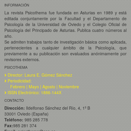
INFORMACIÓN
La revista Psicothema fue fundada en Asturias en 1989 y está
editada conjuntamente por la Facultad y el Departamento de
Psicología de la Universidad de Oviedo y el Colegio Oficial de
Psicología del Principado de Asturias. Publica cuatro números al
año.
Se admiten trabajos tanto de investigación básica como aplicada,
pertenecientes a cualquier ámbito de la Psicología, que
previamente a su publicación son evaluados anónimamente por
revisores externos.
PSICOTHEMA
Director: Laura E. Gómez Sánchez
Periodicidad:
Febrero | Mayo | Agosto | Noviembre
ISSN Electrónico: 1886-144X
CONTACTO
Dirección:
Ildelfonso Sánchez del Río, 4, 1º B
33001 Oviedo (España)
Teléfono:
985 285 778
Fax:
985 281 374