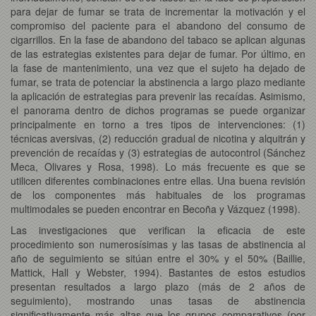
para dejar de fumar se trata de incrementar la motivación y el
compromiso del paciente para el abandono del consumo de
cigarrillos. En la fase de abandono del tabaco se aplican algunas
de las estrategias existentes para dejar de fumar. Por último, en
la fase de mantenimiento, una vez que el sujeto ha dejado de
fumar, se trata de potenciar la abstinencia a largo plazo mediante
la aplicación de estrategias para prevenir las recaídas. Asimismo,
el panorama dentro de dichos programas se puede organizar
principalmente en torno a tres tipos de intervenciones: (1)
técnicas aversivas, (2) reducción gradual de nicotina y alquitrán y
prevención de recaídas y (3) estrategias de autocontrol (Sánchez
Meca, Olivares y Rosa, 1998). Lo más frecuente es que se
utilicen diferentes combinaciones entre ellas. Una buena revisión
de los componentes más habituales de los programas
multimodales se pueden encontrar en Becoña y Vázquez (1998).
Las investigaciones que verifican la eficacia de este
procedimiento son numerosísimas y las tasas de abstinencia al
año de seguimiento se sitúan entre el 30% y el 50% (Baillie,
Mattick, Hall y Webster, 1994). Bastantes de estos estudios
presentan resultados a largo plazo (más de 2 años de
seguimiento), mostrando unas tasas de abstinencia
significativamente más altas que los grupos comparativos (por