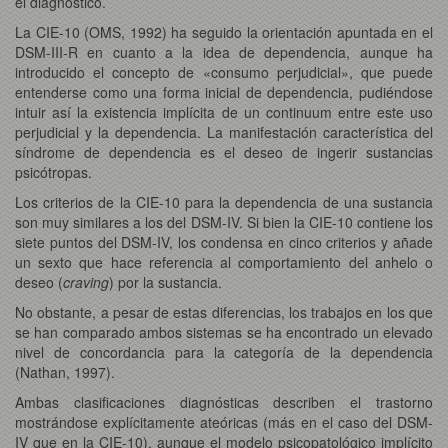
el diagnóstico.
La CIE-10 (OMS, 1992) ha seguido la orientación apuntada en el
DSM-III-R en cuanto a la idea de dependencia, aunque ha
introducido el concepto de «consumo perjudicial», que puede
entenderse como una forma inicial de dependencia, pudiéndose
intuir así la existencia implícita de un continuum entre este uso
perjudicial y la dependencia. La manifestación característica del
síndrome de dependencia es el deseo de ingerir sustancias
psicótropas.
Los criterios de la CIE-10 para la dependencia de una sustancia
son muy similares a los del DSM-IV. Si bien la CIE-10 contiene los
siete puntos del DSM-IV, los condensa en cinco criterios y añade
un sexto que hace referencia al comportamiento del anhelo o
deseo (
craving
) por la sustancia.
No obstante, a pesar de estas diferencias, los trabajos en los que
se han comparado ambos sistemas se ha encontrado un elevado
nivel de concordancia para la categoría de la dependencia
(Nathan, 1997).
Ambas clasificaciones diagnósticas describen el trastorno
mostrándose explícitamente ateóricas (más en el caso del DSM-
IV que en la CIE-10), aunque el modelo psicopatológico implícito