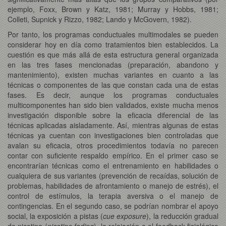
ejemplo, Foxx, Brown y Katz, 1981; Murray y Hobbs, 1981;
Colleti, Supnick y Rizzo, 1982; Lando y McGovern, 1982).
Por tanto, los programas conductuales multimodales se pueden
considerar hoy en día como tratamientos bien establecidos. La
cuestión es que más allá de esta estructura general organizada
en las tres fases mencionadas (preparación, abandono y
mantenimiento), existen muchas variantes en cuanto a las
técnicas o componentes de las que constan cada una de estas
fases. Es decir, aunque los programas conductuales
multicomponentes han sido bien validados, existe mucha menos
investigación disponible sobre la eficacia diferencial de las
técnicas aplicadas aisladamente. Así, mientras algunas de estas
técnicas ya cuentan con investigaciones bien controladas que
avalan su eficacia, otros procedimientos todavía no parecen
contar con suficiente respaldo empírico. En el primer caso se
encontrarían técnicas como el entrenamiento en habilidades o
cualquiera de sus variantes (prevención de recaídas, solución de
problemas, habilidades de afrontamiento o manejo de estrés), el
control de estímulos, la terapia aversiva o el manejo de
contingencias. En el segundo caso, se podrían nombrar el apoyo
social, la exposición a pistas (
cue exposure
), la reducción gradual
de nicotina (
nicotine fading
), la relajación o el feedback fisiológico