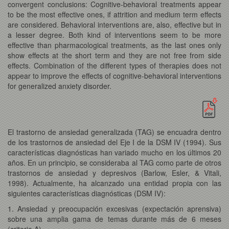
convergent conclusions: Cognitive-behavioral treatments appear
to be the most effective ones, if attrition and medium term effects
are considered. Behavioral interventions are, also, effective but in
a lesser degree. Both kind of interventions seem to be more
effective than pharmacological treatments, as the last ones only
show effects at the short term and they are not free from side
effects. Combination of the different types of therapies does not
appear to improve the effects of cognitive-behavioral interventions
for generalized anxiety disorder.
El trastorno de ansiedad generalizada (TAG) se encuadra dentro
de los trastornos de ansiedad del Eje I de la DSM IV (1994). Sus
características diagnósticas han variado mucho en los últimos 20
años. En un principio, se consideraba al TAG como parte de otros
trastornos de ansiedad y depresivos (Barlow, Esler, & Vitali,
1998). Actualmente, ha alcanzado una entidad propia con las
siguientes características diagnósticas (DSM IV):
1. Ansiedad y preocupación excesivas (expectación aprensiva)
sobre una amplia gama de temas durante más de 6 meses
(criterio A).