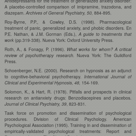
Antidepressants for the treatment of generalized anxiety disorder:
A placebo-controlled comparison of imipramine, trazodona, and
diazepam.
Archives of General Psychiatry, 50,
884-895.
Roy-Byrne, P.P., & Cowley, D.S. (1998). Pharmacological
treatment of panic, generalized anxiety, and phobic disorders. En
P.E. Nathan, & J.M. Gorman (Eds.),
A guide to treatments that
work
(pp.319-338). Nueva York: Oxford University Press.
Roth, A., & Fonagy, P. (1996).
What works for whom? A critical
review of psychotherapy research.
Nueva York: The Guildford
Press.
Schoenberger, N.E. (2000). Research on hypnosis as an adjunct
to cognitive-behavioral psychotherapy.
International Journal of
Clinical and Experimental Hypnosis, 48,
154-169.
Solomon, K., & Hart, R. (1978). Pitfalls and prospects in clinical
research on antianxiety drugs: Benzodiacepines and placebos.
Journal of Clinical Psychiatry, 39
, 823-831.
Task force on promotion and dissemination of psychological
procedures. Division of Clinical Psychology. American
Psychological Association (1995). Training in and dissemination of
empirically-validated psychological treatments: Report and