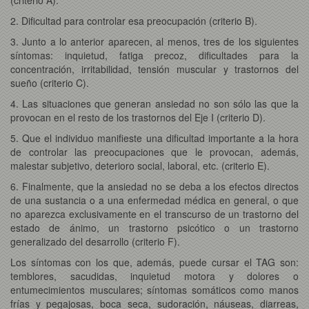
2. Dificultad para controlar esa preocupación (criterio B).
3. Junto a lo anterior aparecen, al menos, tres de los siguientes
síntomas: inquietud, fatiga precoz, dificultades para la
concentración, irritabilidad, tensión muscular y trastornos del
sueño (criterio C).
4. Las situaciones que generan ansiedad no son sólo las que la
provocan en el resto de los trastornos del Eje I (criterio D).
5. Que el individuo manifieste una dificultad importante a la hora
de controlar las preocupaciones que le provocan, además,
malestar subjetivo, deterioro social, laboral, etc. (criterio E).
6. Finalmente, que la ansiedad no se deba a los efectos directos
de una sustancia o a una enfermedad médica en general, o que
no aparezca exclusivamente en el transcurso de un trastorno del
estado de ánimo, un trastorno psicótico o un trastorno
generalizado del desarrollo (criterio F).
Los síntomas con los que, además, puede cursar el TAG son:
temblores, sacudidas, inquietud motora y dolores o
entumecimientos musculares; síntomas somáticos como manos
frías y pegajosas, boca seca, sudoración, náuseas, diarreas,