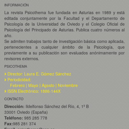
INFORMACIÓN
La revista Psicothema fue fundada en Asturias en 1989 y está
editada conjuntamente por la Facultad y el Departamento de
Psicología de la Universidad de Oviedo y el Colegio Oficial de
Psicología del Principado de Asturias. Publica cuatro números al
año.
Se admiten trabajos tanto de investigación básica como aplicada,
pertenecientes a cualquier ámbito de la Psicología, que
previamente a su publicación son evaluados anónimamente por
revisores externos.
PSICOTHEMA
Director: Laura E. Gómez Sánchez
Periodicidad:
Febrero | Mayo | Agosto | Noviembre
ISSN Electrónico: 1886-144X
CONTACTO
Dirección:
Ildelfonso Sánchez del Río, 4, 1º B
33001 Oviedo (España)
Teléfono:
985 285 778
Fax:
985 281 374