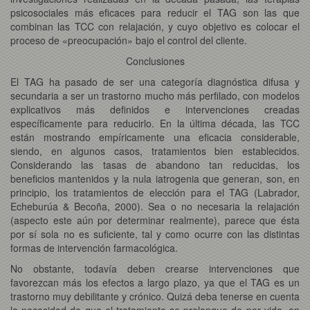
psicosociales más eficaces para reducir el TAG son las que
combinan las TCC con relajación, y cuyo objetivo es colocar el
proceso de «preocupación» bajo el control del cliente.
Conclusiones
El TAG ha pasado de ser una categoría diagnóstica difusa y
secundaria a ser un trastorno mucho más perfilado, con modelos
explicativos más definidos e intervenciones creadas
específicamente para reducirlo. En la última década, las TCC
están mostrando empíricamente una eficacia considerable,
siendo, en algunos casos, tratamientos bien establecidos.
Considerando las tasas de abandono tan reducidas, los
beneficios mantenidos y la nula iatrogenia que generan, son, en
principio, los tratamientos de elección para el TAG (Labrador,
Echeburúa & Becoña, 2000). Sea o no necesaria la relajación
(aspecto este aún por determinar realmente), parece que ésta
por sí sola no es suficiente, tal y como ocurre con las distintas
formas de intervención farmacológica.
No obstante, todavía deben crearse intervenciones que
favorezcan más los efectos a largo plazo, ya que el TAG es un
trastorno muy debilitante y crónico. Quizá deba tenerse en cuenta
la necesidad de que el tratamiento se prolongue de por vida, en