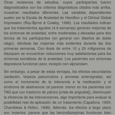
Otras revisiones de estudios, cuyos participantes fueron
diagnosticados con los criterios diagnósticos citados más arriba,
muestran resultados diferentes. Las variables dependientes
suelen ser la Escala de Ansiedad de Hamilton y el Clinical Global
Impression (Roy-Byrne & Cowley, 1998). Los resultados indican
que los tratamientos agudos (4-6 semanas) generan mejorías de
los síntomas de ansiedad, entre moderadas y elevadas para dos
tercios de los participantes (en general con diseños de doble
ciego), dándose las mejorías más evidentes durante las dos
primeras semanas. Con dosis de entre 10 y 25 miligramos de
diazepam se encuentran reducciones muy satisfactorias para los
síntomas somáticos de la ansiedad. Los pacientes con síntomas
depresivos funcionan peor, excepto con alprazolam.
Sin embargo, a pesar de estas ventajas, los efectos secundarios
(sedación, torpeza psicomotora y amnesia anterógrada), así
como el incremento de la tolerancia a la medicación y el
síndrome de abstinencia (al parecer menor en los pacientes con
TAG que con trastorno de pánico [crisis de angustia]), disminuyen
la eficiencia de las intervenciones, algo importante para evaluar la
posibilidad real de aplicación de un tratamiento (Capafons, 1993;
Chambless & Hollon, 1998). Además, los efectos a largo plazo
son inciertos: parece que las benzodiazepinas funcionan bien