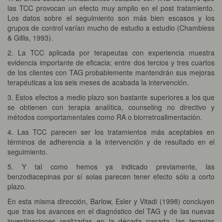
las TCC provocan un efecto muy amplio en el post tratamiento.
Los datos sobre el seguimiento son más bien escasos y los
grupos de control varían mucho de estudio a estudio (Chambless
& Gillis, 1993).
2. La TCC aplicada por terapeutas con experiencia muestra
evidencia importante de eficacia: entre dos tercios y tres cuartos
de los clientes con TAG probablemente mantendrán sus mejoras
terapéuticas a los seis meses de acabada la intervención.
3. Estos efectos a medio plazo son bastante superiores a los que
se obtienen con terapia analítica, counseling no directivo y
métodos comportamentales como RA o biorretroalimentación.
4. Las TCC parecen ser los tratamientos más aceptables en
términos de adherencia a la intervención y de resultado en el
seguimiento.
5. Y tal como hemos ya indicado previamente, las
benzodiacepinas por sí solas parecen tener efecto sólo a corto
plazo.
En esta misma dirección, Barlow, Esler y Vitadi (1998) concluyen
que tras los avances en el diagnóstico del TAG y de las nuevas
investigaciones realizadas en la década pasada, las terapias