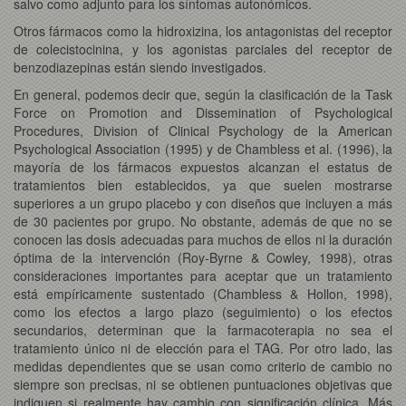
salvo como adjunto para los síntomas autonómicos.
Otros fármacos como la hidroxizina, los antagonistas del receptor
de colecistocinina, y los agonistas parciales del receptor de
benzodiazepinas están siendo investigados.
En general, podemos decir que, según la clasificación de la Task
Force on Promotion and Dissemination of Psychological
Procedures, Division of Clinical Psychology de la American
Psychological Association (1995) y de Chambless et al. (1996), la
mayoría de los fármacos expuestos alcanzan el estatus de
tratamientos bien establecidos, ya que suelen mostrarse
superiores a un grupo placebo y con diseños que incluyen a más
de 30 pacientes por grupo. No obstante, además de que no se
conocen las dosis adecuadas para muchos de ellos ni la duración
óptima de la intervención (Roy-Byrne & Cowley, 1998), otras
consideraciones importantes para aceptar que un tratamiento
está empíricamente sustentado (Chambless & Hollon, 1998),
como los efectos a largo plazo (seguimiento) o los efectos
secundarios, determinan que la farmacoterapia no sea el
tratamiento único ni de elección para el TAG. Por otro lado, las
medidas dependientes que se usan como criterio de cambio no
siempre son precisas, ni se obtienen puntuaciones objetivas que
indiquen si realmente hay cambio con significación clínica. Más