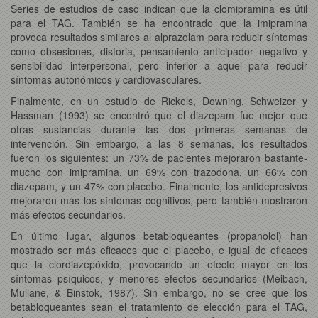
Series de estudios de caso indican que la clomipramina es útil
para el TAG. También se ha encontrado que la imipramina
provoca resultados similares al alprazolam para reducir síntomas
como obsesiones, disforia, pensamiento anticipador negativo y
sensibilidad interpersonal, pero inferior a aquel para reducir
síntomas autonómicos y cardiovasculares.
Finalmente, en un estudio de Rickels, Downing, Schweizer y
Hassman (1993) se encontró que el diazepam fue mejor que
otras sustancias durante las dos primeras semanas de
intervención. Sin embargo, a las 8 semanas, los resultados
fueron los siguientes: un 73% de pacientes mejoraron bastante-
mucho con imipramina, un 69% con trazodona, un 66% con
diazepam, y un 47% con placebo. Finalmente, los antidepresivos
mejoraron más los síntomas cognitivos, pero también mostraron
más efectos secundarios.
En último lugar, algunos betabloqueantes (propanolol) han
mostrado ser más eficaces que el placebo, e igual de eficaces
que la clordiazepóxido, provocando un efecto mayor en los
síntomas psíquicos, y menores efectos secundarios (Meibach,
Mullane, & Binstok, 1987). Sin embargo, no se cree que los
betabloqueantes sean el tratamiento de elección para el TAG,