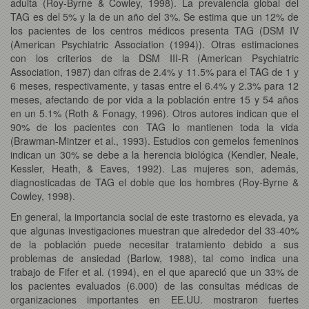
adulta (Roy-Byrne & Cowley, 1998). La prevalencia global del
TAG es del 5% y la de un año del 3%. Se estima que un 12% de
los pacientes de los centros médicos presenta TAG (DSM IV
(American Psychiatric Association (1994)). Otras estimaciones
con los criterios de la DSM III-R (American Psychiatric
Association, 1987) dan cifras de 2.4% y 11.5% para el TAG de 1 y
6 meses, respectivamente, y tasas entre el 6.4% y 2.3% para 12
meses, afectando de por vida a la población entre 15 y 54 años
en un 5.1% (Roth & Fonagy, 1996). Otros autores indican que el
90% de los pacientes con TAG lo mantienen toda la vida
(Brawman-Mintzer et al., 1993). Estudios con gemelos femeninos
indican un 30% se debe a la herencia biológica (Kendler, Neale,
Kessler, Heath, & Eaves, 1992). Las mujeres son, además,
diagnosticadas de TAG el doble que los hombres (Roy-Byrne &
Cowley, 1998).
En general, la importancia social de este trastorno es elevada, ya
que algunas investigaciones muestran que alrededor del 33-40%
de la población puede necesitar tratamiento debido a sus
problemas de ansiedad (Barlow, 1988), tal como indica una
trabajo de Fifer et al. (1994), en el que apareció que un 33% de
los pacientes evaluados (6.000) de las consultas médicas de
organizaciones importantes en EE.UU. mostraron fuertes