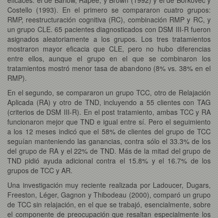
Costello (1993). En el primero se compararon cuatro grupos:
RMP, reestructuración cognitiva (RC), combinación RMP y RC, y
un grupo CLE. 65 pacientes diagnosticados con DSM III-R fueron
asignados aleatoriamente a los grupos. Los tres tratamientos
mostraron mayor eficacia que CLE, pero no hubo diferencias
entre ellos, aunque el grupo en el que se combinaron los
tratamientos mostró menor tasa de abandono (8% vs. 38% en el
RMP).
En el segundo, se compararon un grupo TCC, otro de Relajación
Aplicada (RA) y otro de TND, incluyendo a 55 clientes con TAG
(criterios de DSM III-R). En el post tratamiento, ambas TCC y RA
funcionaron mejor que TND e igual entre sí. Pero el seguimiento
a los 12 meses indicó que el 58% de clientes del grupo de TCC
seguían manteniendo las ganancias, contra sólo el 33.3% de los
del grupo de RA y el 22% de TND. Más de la mitad del grupo de
TND pidió ayuda adicional contra el 15.8% y el 16.7% de los
grupos de TCC y AR.
Una investigación muy reciente realizada por Ladoucer, Dugars,
Freeston, Léger, Gagnon y Thibodeau (2000), comparó un grupo
de TCC sin relajación, en el que se trabajó, esencialmente, sobre
el componente de preocupación que resaltan especialmente los