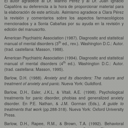
El autor agradece al Dr. Marino Pérez y al Dr. Juan Ignacio
Capafóns su deferencia a la hora de proporcionar material para
la elaboración de este artículo. Asimismo agradece a Clara Pérez
la revisión y comentarios sobre los aspectos farmacológicos
mencionados y a Sonia Cabañas por su ayuda en la revisión y
edición del manuscrito.
American Psychiatric Association (1987). Diagnostic and statistical
th
manual of mental disorders (3
ed., rev.). Washington D.C.: Autor.
(trad. castellana: Masson, 1988).
American Psychiatric Association (1994). Diagnostic and statistical
th
manual of mental disorders (4
ed.). Washington D.C.: Autor.
(trad. castellana: Masson, 1995).
Barlow, D.H. (1988).
Anxiety and its disorders: The nature and
treatment of anxiety and panic
. Nueva York: Guildford.
Barlow, D.H., Esler, J.K.L, & Vitali, A.E. (1998). Psychological
treatments for panic disorder, phobias and generalized anxiety
disorder. En P.E. Nathan, & J.M. Gorman (Eds.),
A guide to
treatments that work
(pp.288-318). Nueva York: Oxford University
Press.
Barlow, D.H., Rapee, R.M., & Brown, T.A. (1992). Behavioral