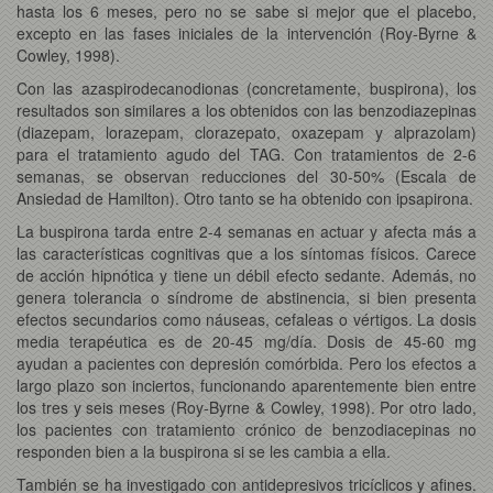
hasta los 6 meses, pero no se sabe si mejor que el placebo,
excepto en las fases iniciales de la intervención (Roy-Byrne &
Cowley, 1998).
Con las azaspirodecanodionas (concretamente, buspirona), los
resultados son similares a los obtenidos con las benzodiazepinas
(diazepam, lorazepam, clorazepato, oxazepam y alprazolam)
para el tratamiento agudo del TAG. Con tratamientos de 2-6
semanas, se observan reducciones del 30-50% (Escala de
Ansiedad de Hamilton). Otro tanto se ha obtenido con ipsapirona.
La buspirona tarda entre 2-4 semanas en actuar y afecta más a
las características cognitivas que a los síntomas físicos. Carece
de acción hipnótica y tiene un débil efecto sedante. Además, no
genera tolerancia o síndrome de abstinencia, si bien presenta
efectos secundarios como náuseas, cefaleas o vértigos. La dosis
media terapéutica es de 20-45 mg/día. Dosis de 45-60 mg
ayudan a pacientes con depresión comórbida. Pero los efectos a
largo plazo son inciertos, funcionando aparentemente bien entre
los tres y seis meses (Roy-Byrne & Cowley, 1998). Por otro lado,
los pacientes con tratamiento crónico de benzodiacepinas no
responden bien a la buspirona si se les cambia a ella.
También se ha investigado con antidepresivos tricíclicos y afines.