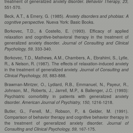
treatment of generalized anxiety disorder.
Behavior Therapy, 23,
551-570.
Beck, A.T., & Emery, G. (1985).
Anxiety disorders and phobias: A
cognitive perspective.
Nueva York: Basic Books.
Borkovec, T.D., & Costello, E. (1993). Efficacy of applied
relaxation and cognitive-behavioral therapy in the treatment of
generalized anxiety disorder.
Journal of Consulting and Clinical
Psychology, 59,
333-340.
Borkovec, T.D., Mathews, A.M., Chambers, A., Ebrahimi, S., Lytle,
R., & Nelson, R. (1987). The effects of relaxation-induced anxiety
in the treatment of generalized anxiety.
Journal of Consulting and
Clinical Psychology, 55,
883-888.
Brawman-Mintzer, O., Lydiard, R.B., Emmanuel, N., Payeur, R.,
Johnson, M., Roberts, J., Jarrell, M.P., & Ballenger, J.C. (1993):
Psychiatric comorbility in patients with generalized anxiety
disorder.
American Journal of Psychiatry, 150,
1216-1218.
Butler, G., Fenell, M., Robson, P., & Gelder, M. (1991).
Comparison of behavior therapy and cognitive behavior therapy in
the treatment of generalized anxiety disorder.
Journal of
Consulting and Clinical Psychology, 59,
167-175.