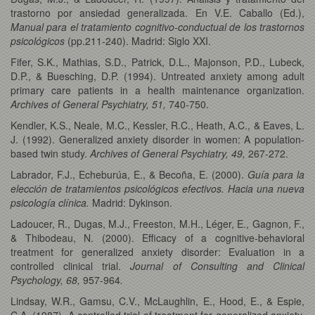
trastorno por ansiedad generalizada. En V.E. Caballo (Ed.),
Manual para el tratamiento cognitivo-conductual de los trastornos
psicológicos
(pp.211-240). Madrid: Siglo XXI.
Fifer, S.K., Mathias, S.D., Patrick, D.L., Majonson, P.D., Lubeck,
D.P., & Buesching, D.P. (1994). Untreated anxiety among adult
primary care patients in a health maintenance organization.
Archives of General Psychiatry, 51,
740-750.
Kendler, K.S., Neale, M.C., Kessler, R.C., Heath, A.C., & Eaves, L.
J. (1992). Generalized anxiety disorder in women: A population-
based twin study.
Archives of General Psychiatry, 49,
267-272.
Labrador, F.J., Echeburúa, E., & Becoña, E. (2000).
Guía para la
elección de tratamientos psicológicos efectivos. Hacia una nueva
psicología clínica.
Madrid: Dykinson.
Ladoucer, R., Dugas, M.J., Freeston, M.H., Léger, E., Gagnon, F.,
& Thibodeau, N. (2000). Efficacy of a cognitive-behavioral
treatment for generalized anxiety disorder: Evaluation in a
controlled clinical trial.
Journal of Consulting and Clinical
Psychology, 68,
957-964
.
Lindsay, W.R., Gamsu, C.V., McLaughlin, E., Hood, E., & Espie,
C.A. (1987). A controlled trial of treatment for generalized anxiety.