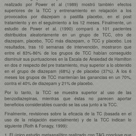
realizado por Power et al (1989) mostró también efectos
superiores de la TCC y entrenamiento en relajación a los
provocados por diazepam o pastilla placebo, en el post
tratamiento y en el seguimiento a los 12 meses. Finalmente, un
estudio de Power et al. (1990) comparó a 101 pacientes
distribuidos aleatoriamente en un grupo de TCC, otro de
diazepam, placebo, TCC más diazepam, o TCC y placebo. Los
resultados, tras 10 semanas de intervención, mostraron que
entre el 83%-86% de los grupos de TCC habían conseguido
disminuir sus puntuaciones en la Escala de Ansiedad de Hamilton
en dos σ respecto del pre tratamiento, muy superior a lo obtenido
en el grupo de diazepam (68%) y de placebo (37%). A los 6
meses los grupos de TCC mantenían las ganancias en un 70%,
contra el 40% de diazepam y 21% de placebo.
Por lo tanto, la TCC se muestra superior al uso de las
benzodiazepinas, mientras que éstas no parecen aportar
beneficios considerables cuando se las usa junto a la TCC.
Finalmente, revisiones sobre la eficacia de la TC (basada en el
uso de la relajación esencialmente) y de la TCC indican lo
siguiente (Roth & Fonagy, 1999):
1. El único estudio metaanalítico realizado con TAG concluye que