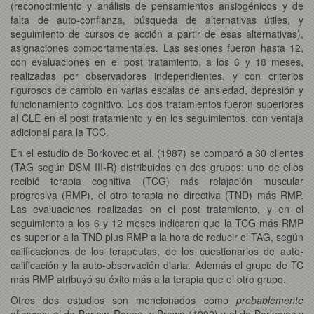
(reconocimiento y análisis de pensamientos ansiogénicos y de
falta de auto-confianza, búsqueda de alternativas útiles, y
seguimiento de cursos de acción a partir de esas alternativas),
asignaciones comportamentales. Las sesiones fueron hasta 12,
con evaluaciones en el post tratamiento, a los 6 y 18 meses,
realizadas por observadores independientes, y con criterios
rigurosos de cambio en varias escalas de ansiedad, depresión y
funcionamiento cognitivo. Los dos tratamientos fueron superiores
al CLE en el post tratamiento y en los seguimientos, con ventaja
adicional para la TCC.
En el estudio de Borkovec et al. (1987) se comparó a 30 clientes
(TAG según DSM III-R) distribuidos en dos grupos: uno de ellos
recibió terapia cognitiva (TCG) más relajación muscular
progresiva (RMP), el otro terapia no directiva (TND) más RMP.
Las evaluaciones realizadas en el post tratamiento, y en el
seguimiento a los 6 y 12 meses indicaron que la TCG más RMP
es superior a la TND plus RMP a la hora de reducir el TAG, según
calificaciones de los terapeutas, de los cuestionarios de auto-
calificación y la auto-observación diaria. Además el grupo de TC
más RMP atribuyó su éxito más a la terapia que el otro grupo.
Otros dos estudios son mencionados como
probablemente
eficaces: el de Barlow, Rapee, y Brown (1992) y el de Borkovec y