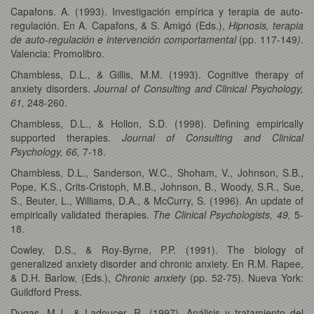
Capafons. A. (1993). Investigación empírica y terapia de auto-
regulación. En A. Capafons, & S. Amigó (Eds.),
Hipnosis, terapia
de auto-regulación e intervención comportamental
(pp. 117-149
)
.
Valencia: Promolibro.
Chambless, D.L., & Gillis, M.M. (1993). Cognitive therapy of
anxiety disorders.
Journal of Consulting and Clinical Psychology,
61,
248-260.
Chambless, D.L., & Hollon, S.D. (1998). Defining empirically
supported therapies.
Journal of Consulting and Clinical
Psychology, 66,
7-18.
Chambless, D.L., Sanderson, W.C., Shoham, V., Johnson, S.B.,
Pope, K.S., Crits-Cristoph, M.B., Johnson, B., Woody, S.R., Sue,
S., Beuter, L., Williams, D.A., & McCurry, S. (1996). An update of
empirically validated therapies.
The Clinical Psychologists, 49,
5-
18.
Cowley, D.S., & Roy-Byrne, P.P. (1991). The biology of
generalized anxiety disorder and chronic anxiety. En R.M. Rapee,
& D.H. Barlow, (Eds.),
Chronic anxiety
(pp. 52-75). Nueva York:
Guildford Press.
Dugas, M.J., & Ladoucer, R. (1997). Análisis y tratamiento del