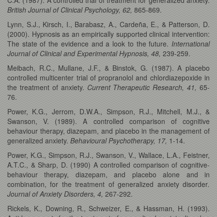
British Journal of Clinical Psychology, 62,
865-869.
Lynn, S.J., Kirsch, I., Barabasz, A., Cardeña, E., & Patterson, D.
(2000). Hypnosis as an empirically supported clinical intervention:
The state of the evidence and a look to the future.
International
Journal of Clinical and Experimental Hypnosis, 48,
239-259.
Meibach, R.C., Mullane, J.F., & Binstok, G. (1987). A placebo
controlled multicenter trial of propranolol and chlordiazepoxide in
the treatment of anxiety.
Current Therapeutic Research, 41,
65-
76.
Power, K.G., Jerrom, D.W.A., Simpson, R.J., Mitchell, M.J., &
Swanson, V. (1989). A controlled comparison of cognitive
behaviour therapy, diazepam, and placebo in the management of
generalized anxiety.
Behavioural Psychotherapy, 17,
1-14.
Power, K.G., Simpson, R.J., Swanson, V., Wallace, L.A., Feistner,
A.T.C., & Sharp, D. (1990) A controlled comparison of cognitive-
behaviour therapy, diazepam, and placebo alone and in
combination, for the treatment of generalized anxiety disorder
.
Journal of Anxiety Disorders, 4,
267-292.
Rickels, K., Downing, R., Schweizer, E., & Hassman, H. (1993).