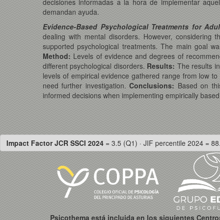
decisiones informadas a la hora de implementar aquel
demandan ayuda.
Evidence-Based Psychological Treatments for Adul
dealing with mental disorders. However, considering t
supported psychological treatments. The main goal was 
Method:
Levels of evidence and degrees of recommendat
different psychological disorders.
Results:
The results i
levels of empirical evidence gathered range from low to 
need further investigation.
Conclusions:
Based on this
informed decisions when implementing empirically based 
Impact Factor JCR SSCI 2024
= 3.5 (Q1) · JIF percentile 2024 = 88
Psicothema está incluida en los siguientes Centr