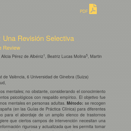
PDF
 Una Revisión Selectiva
ve Review
1
5
, Alicia Pérez de Albéniz
, Beatriz Lucas Molina
, Martin
at de València, 6 Universidad de Ginebra (Suiza)
lud,
ornos mentales; no obstante, considerando el conocimiento
ntos psicológicos con respaldo empírico. El objetivo fue
tornos mentales en personas adultas.
Método:
se recogen
spaña (en las Guías de Práctica Clínica) para diferentes
co para el abordaje de un amplio elenco de trastornos
sugiere que ciertos campos de intervención necesitan una
 información rigurosa y actualizada que les permita tomar