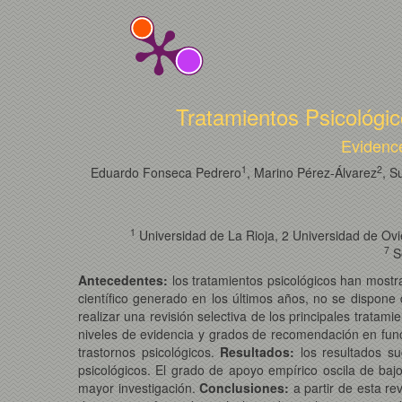
Tratamientos Psicológi
Evidence
1
2
Eduardo Fonseca Pedrero
, Marino Pérez-Álvarez
, S
1
Universidad de La Rioja, 2 Universidad de Ovie
7
Se
Antecedentes:
los tratamientos psicológicos han mostra
científico generado en los últimos años, no se dispone 
realizar una revisión selectiva de los principales trat
niveles de evidencia y grados de recomendación en funci
trastornos psicológicos.
Resultados:
los resultados su
psicológicos. El grado de apoyo empírico oscila de bajo
mayor investigación.
Conclusiones:
a partir de esta re