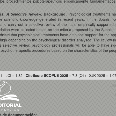
los procedimientos psicoterapéuticos empíricamente fundamentados 
ts: A Selective Review.
Background:
Psychological treatments hav
he scientific knowledge generated in recent years, in the Spanish co
to carry out a selective review of the main empirically supported p
ion were collected based on the criteria proposed by the Spanish Na
ndicate that psychological treatments have empirical support for the a
high depending on the psychological disorder analysed. The review indic
 selective review, psychology professionals will be able to have ri
psychotherapeutic procedures based on the characteristics of the peop
.1 · JCI = 1.32 |
CiteScore SCOPUS 2025
= 7.3 (Q1) · SJR 2025 = 1.0
os de documentación: