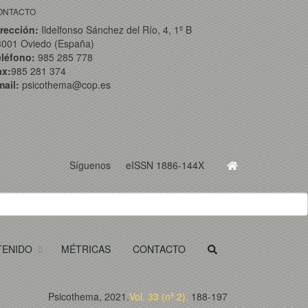
ONTACTO
rección:
Ildelfonso Sánchez del Río, 4, 1º B
3001 Oviedo (España)
eléfono:
985 285 778
ax:
985 281 374
ail:
psicothema@cop.es
Síguenos
eISSN 1886-144X
TENIDO
MÉTRICAS
CONTACTO
Psicothema, 2021.
Vol. 33 (nº 2).
188-197