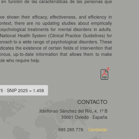
en función de las características de las personas que
e shown their efficacy, effectiveness, and efficiency in
ntext, there are no updating studies about empirically
sychological treatments for mental disorders in adults.
tional Health System (Clinical Practice Guidelines) for
pproach to a wide range of psychological disorders. These
ates the existence of certain fields of intervention that
gorous, up-to-date information that allows them to make
le who require help.
75 · SNIP 2025 = 1.458
CONTACTO
Ildelfonso Sánchez del Río, 4, 1º B
33001 Oviedo · España
985 285 778
Contactar