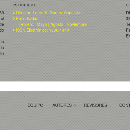
PSICOTHEMA
C
989
Director: Laura E. Gómez Sánchez
Di
el
Periodicidad:
3
de
Febrero | Mayo | Agosto | Noviembre
T
ado
ISSN Electrónico: 1886-144X
F
Em
omo
la
on
EQUIPO
AUTORES
REVISORES
CON