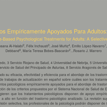
cos Empíricamente Apoyados Para Adultos:
-Based Psychological Treatments for Adults: A Selecti
2
3
4
1
usana Al-Halabí
, Félix Inchausti
, José Muñiz
, Emilio López-Navarro
6
2
Debbané
, María Teresa Bobes-Bascarán
...Rosario J. Marrero
do, 3 Servicio Riojano de Salud, 4 Universidad de Nebrija, 5 Universit
rvicio de Salud del Principado de Asturias, 8 Servicio Aragonés de Sa
do su eficacia, efectividad y eficiencia para el abordaje de los trast
de trabajos de actualización en español sobre cuáles son los tratamie
amientos psicológicos empíricamente apoyados para el abordaje de tras
ón de los criterios propuestos por el Sistema Nacional de Salud de E
gieren que los tratamientos psicológicos disponen de apoyo empíri
 a alto en función del trastorno psicológico analizado. La revisión 
visión selectiva, los profesionales de la psicología podrán disponer de