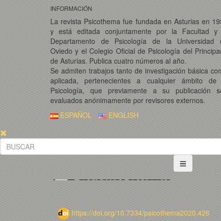
INFORMACIÓN
La revista Psicothema fue fundada en Asturias en 1
y está editada conjuntamente por la Facultad y 
Departamento de Psicología de la Universidad 
Oviedo y el Colegio Oficial de Psicología del Princip
de Asturias. Publica cuatro números al año.
Se admiten trabajos tanto de investigación básica c
aplicada, pertenecientes a cualquier ámbito de 
Psicología, que previamente a su publicación s
evaluados anónimamente por revisores externos.
ESPAÑOL
ENGLISH
https://doi.org/10.7334/psicothema2020.426