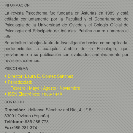
INFORMACIÓN
La revista Psicothema fue fundada en Asturias en 1989 y está
editada conjuntamente por la Facultad y el Departamento de
Psicología de la Universidad de Oviedo y el Colegio Oficial de
Psicología del Principado de Asturias. Publica cuatro números al
año.
Se admiten trabajos tanto de investigación básica como aplicada,
pertenecientes a cualquier ámbito de la Psicología, que
previamente a su publicación son evaluados anónimamente por
revisores externos.
PSICOTHEMA
Director: Laura E. Gómez Sánchez
Periodicidad:
Febrero | Mayo | Agosto | Noviembre
ISSN Electrónico: 1886-144X
CONTACTO
Dirección:
Ildelfonso Sánchez del Río, 4, 1º B
33001 Oviedo (España)
Teléfono:
985 285 778
Fax:
985 281 374