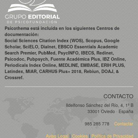
Psicothema está incluida en los siguientes Centros de
documentación:
Social Sciences Citation Index (WOS), Scopus, Google
Scholar, SciELO, Dialnet, EBSCO Essentials Academic
Search Premier, PubMed, PsycINFO, IBECS, Redinet,
Psicodoc, Pubpsych, Fuente Académica Plus, IBZ Online,
Periodicals Index Online, MEDLINE, EMBASE, ERIH PLUS,
Latindex, MIAR, CARHUS Plus+ 2018, Rebiun, DOAJ, &
Crossref.
CONTACTO
Ildelfonso Sánchez del Río, 4, 1º B
33001 Oviedo · España
985 285 778
Contactar
Aviso Legal
|
Cookies
|
Política de Privacidad