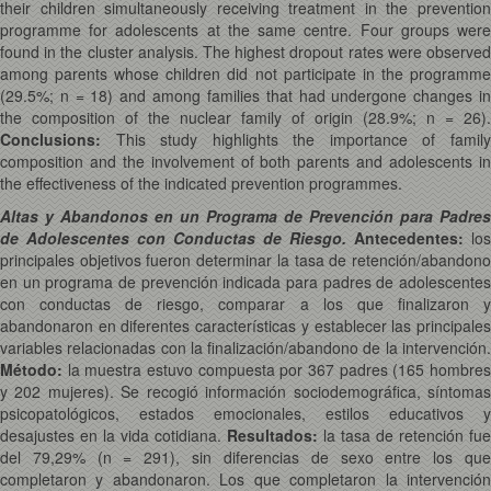
their children simultaneously receiving treatment in the prevention
programme for adolescents at the same centre. Four groups were
found in the cluster analysis. The highest dropout rates were observed
among parents whose children did not participate in the programme
(29.5%; n = 18) and among families that had undergone changes in
the composition of the nuclear family of origin (28.9%; n = 26).
Conclusions:
This study highlights the importance of famil
composition and the involvement of both parents and adolescents in
the effectiveness of the indicated prevention programmes.
Altas y Abandonos en un Programa de Prevención para Padres
de Adolescentes con Conductas de Riesgo.
Antecedentes:
los
principales objetivos fueron determinar la tasa de retención/abandono
en un programa de prevención indicada para padres de adolescentes
con conductas de riesgo, comparar a los que finalizaron y
abandonaron en diferentes características y establecer las principales
variables relacionadas con la finalización/abandono de la intervención.
Método:
la muestra estuvo compuesta por 367 padres (165 hombres
y 202 mujeres). Se recogió información sociodemográfica, síntomas
psicopatológicos, estados emocionales, estilos educativos y
desajustes en la vida cotidiana.
Resultados:
la tasa de retención fue
del 79,29% (n = 291), sin diferencias de sexo entre los que
completaron y abandonaron. Los que completaron la intervención