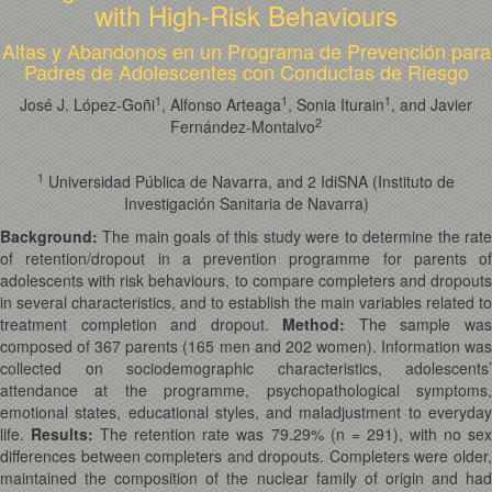
with High-Risk Behaviours
Altas y Abandonos en un Programa de Prevención para
Padres de Adolescentes con Conductas de Riesgo
1
1
1
José J. López-Goñi
, Alfonso Arteaga
, Sonia Iturain
, and Javier
2
Fernández-Montalvo
1
Universidad Pública de Navarra, and 2 IdiSNA (Instituto de
Investigación Sanitaria de Navarra)
Background:
The main goals of this study were to determine the rate
of retention/dropout in a prevention programme for parents of
adolescents with risk behaviours, to compare completers and dropouts
in several characteristics, and to establish the main variables related to
treatment completion and dropout.
Method:
The sample wa
composed of 367 parents (165 men and 202 women). Information was
collected on sociodemographic characteristics, adolescents’
attendance at the programme, psychopathological symptoms,
emotional states, educational styles, and maladjustment to everyday
life.
Results:
The retention rate was 79.29% (n = 291), with no se
differences between completers and dropouts. Completers were older,
maintained the composition of the nuclear family of origin and had